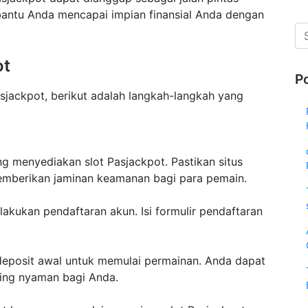
ntu Anda mencapai impian finansial Anda dengan
ot
P
sjackpot, berikut adalah langkah-langkah yang
ang menyediakan slot Pasjackpot. Pastikan situs
memberikan jaminan keamanan bagi para pemain.
n lakukan pendaftaran akun. Isi formulir pendaftaran
 deposit awal untuk memulai permainan. Anda dapat
ing nyaman bagi Anda.