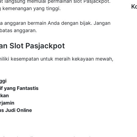
t langsung memulai permainan slot Pasjackpot.
K
ng kemenangan yang tinggi.
la anggaran bermain Anda dengan bijak. Jangan
 batas anggaran.
n Slot Pasjackpot
iliki kesempatan untuk meraih kekayaan mewah,
ggi
f yang Fantastis
gkan
rjamin
s Judi Online