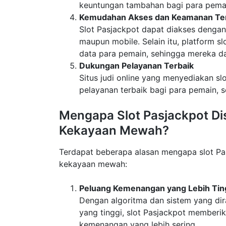
keuntungan tambahan bagi para pema
Kemudahan Akses dan Keamanan Te
Slot Pasjackpot dapat diakses dengan
maupun mobile. Selain itu, platform s
data para pemain, sehingga mereka d
Dukungan Pelayanan Terbaik
Situs judi online yang menyediakan 
pelayanan terbaik bagi para pemain, s
Mengapa Slot Pasjackpot Di
Kekayaan Mewah?
Terdapat beberapa alasan mengapa slot Pas
kekayaan mewah:
Peluang Kemenangan yang Lebih Tin
Dengan algoritma dan sistem yang d
yang tinggi, slot Pasjackpot member
kemenangan yang lebih sering.