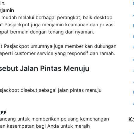
in.
rjamin
 mudah melalui berbagai perangkat, baik desktop
lot Pasjackpot juga menjamin keamanan dan privasi
apat bermain dengan tenang dan nyaman.
slot Pasjackpot umumnya juga memberikan dukungan
eperti customer service yang responsif dan ramah.
sebut Jalan Pintas Menuju
jackpot disebut sebagai jalan pintas menuju
ggi
K
irancang untuk memberikan peluang kemenangan
ikan kesempatan bagi Anda untuk meraih