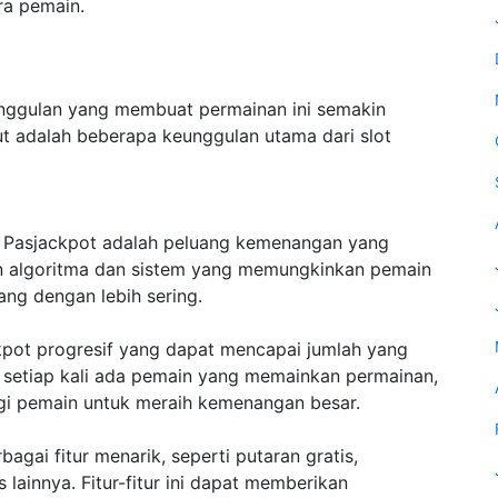
a pemain.
unggulan yang membuat permainan ini semakin
kut adalah beberapa keunggulan utama dari slot
ot Pasjackpot adalah peluang kemenangan yang
an algoritma dan sistem yang memungkinkan pemain
g dengan lebih sering.
kpot progresif yang dapat mencapai jumlah yang
ah setiap kali ada pemain yang memainkan permainan,
i pemain untuk meraih kemenangan besar.
agai fitur menarik, seperti putaran gratis,
 lainnya. Fitur-fitur ini dapat memberikan