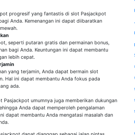
 progresif yang fantastis di slot Pasjackpot
agi Anda. Kemenangan ini dapat diibaratkan
n mewah.
gkan
pot, seperti putaran gratis dan permainan bonus,
an bagi Anda. Keuntungan ini dapat membantu
n lebih cepat.
rjamin
n yang terjamin, Anda dapat bermain slot
. Hal ini dapat membantu Anda fokus pada
ang ada.
slot Pasjackpot umumnya juga memberikan dukungan
 sehingga Anda dapat memperoleh pengalaman
ni dapat membantu Anda mengatasi masalah dan
nda.
sjackpot dapat dianggap sebagai jalan pintas