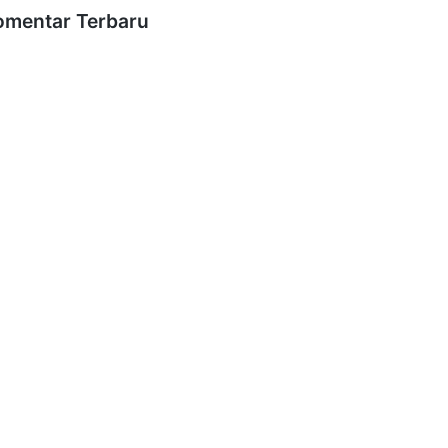
omentar Terbaru