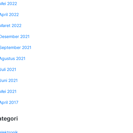
Mei 2022
April 2022
Maret 2022
Desember 2021
September 2021
Agustus 2021
Juli 2021
Juni 2021
Mei 2021
April 2017
ategori
elektronik