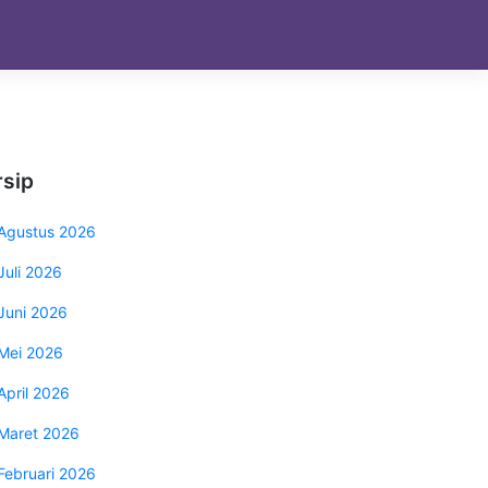
rsip
Agustus 2026
Juli 2026
Juni 2026
Mei 2026
April 2026
Maret 2026
Februari 2026