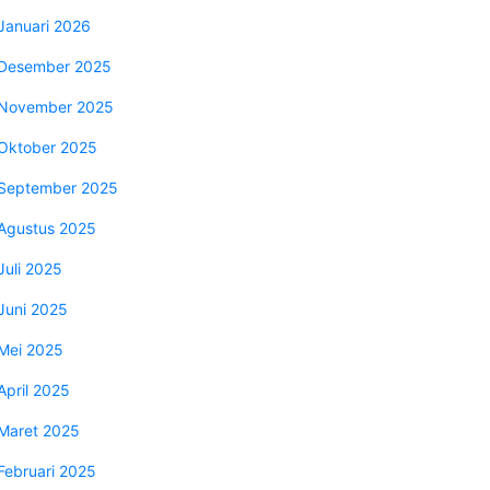
Januari 2026
Desember 2025
November 2025
Oktober 2025
September 2025
Agustus 2025
Juli 2025
Juni 2025
Mei 2025
April 2025
Maret 2025
Februari 2025