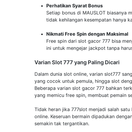
Perhatikan Syarat Bonus
Setiap bonus di MAUSLOT biasanya mem
tidak kehilangan kesempatan hanya kar
Nikmati Free Spin dengan Maksimal
Free spin dari slot gacor 777 bisa m
ini untuk mengejar jackpot tanpa har
Varian Slot 777 yang Paling Dicari
Dalam dunia slot online, varian slot777 s
yang cocok untuk pemula, hingga slot den
Beberapa varian slot gacor 777 bahkan ter
yang memicu free spin, membuat pemain s
Tidak heran jika 777slot menjadi salah satu
online. Keseruan bermain dipadukan dengan
semakin tak tergantikan.