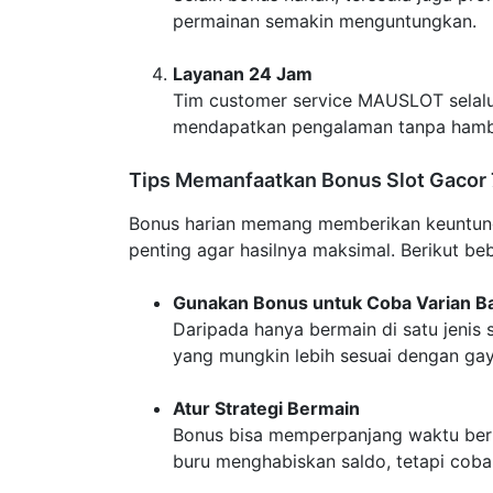
permainan semakin menguntungkan.
Layanan 24 Jam
Tim customer service MAUSLOT selal
mendapatkan pengalaman tanpa hamb
Tips Memanfaatkan Bonus Slot Gacor
Bonus harian memang memberikan keuntung
penting agar hasilnya maksimal. Berikut be
Gunakan Bonus untuk Coba Varian B
Daripada hanya bermain di satu jenis 
yang mungkin lebih sesuai dengan ga
Atur Strategi Bermain
Bonus bisa memperpanjang waktu berm
buru menghabiskan saldo, tetapi coba 