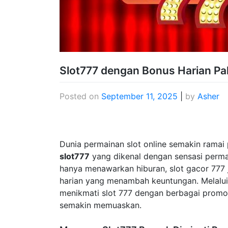
Slot777 dengan Bonus Harian Pal
Posted on
September 11, 2025
|
by
Asher
Dunia permainan slot online semakin ramai 
slot777
yang dikenal dengan sensasi perma
hanya menawarkan hiburan, slot gacor 777
harian yang menambah keuntungan. Melalui 
menikmati slot 777 dengan berbagai prom
semakin memuaskan.