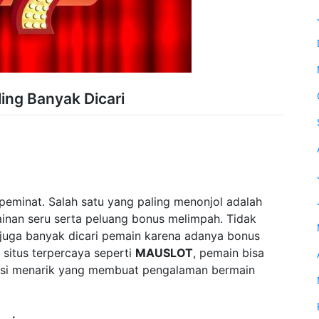
ing Banyak Dicari
peminat. Salah satu yang paling menonjol adalah
inan seru serta peluang bonus melimpah. Tidak
 juga banyak dicari pemain karena adanya bonus
situs terpercaya seperti
MAUSLOT
, pemain bisa
osi menarik yang membuat pengalaman bermain