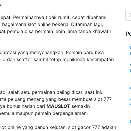
7
tepat. Permainannya tidak rumit, cepat dipahami,
agaimana slot online bekerja. Ditambah lagi,
t pemula bisa bermain lebih lama tanpa khawatir
P
daptasi yang menyenangkan. Pemain baru bisa
ild dan scatter sambil tetap menikmati kesempatan
 salah satu permainan paling dicari saat ini.
erta peluang menang yang besar membuat slot 777
anya bonus harian dari
MAUSLOT
semakin
i pemula maupun pemain berpengalaman.
ot online yang penuh kejutan, slot gacor 777 adalah