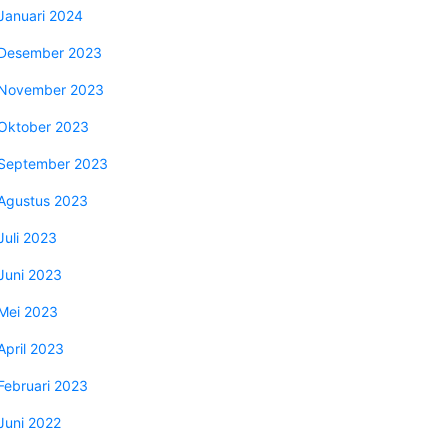
Januari 2024
Desember 2023
November 2023
Oktober 2023
September 2023
Agustus 2023
Juli 2023
Juni 2023
Mei 2023
April 2023
Februari 2023
Juni 2022