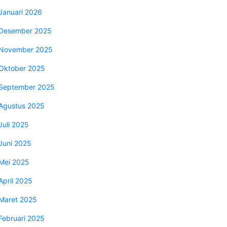
Januari 2026
Desember 2025
November 2025
Oktober 2025
September 2025
Agustus 2025
Juli 2025
Juni 2025
Mei 2025
April 2025
Maret 2025
Februari 2025