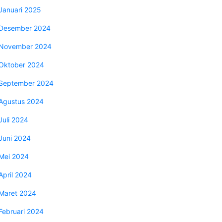
Januari 2025
Desember 2024
November 2024
Oktober 2024
September 2024
Agustus 2024
Juli 2024
Juni 2024
Mei 2024
April 2024
Maret 2024
Februari 2024