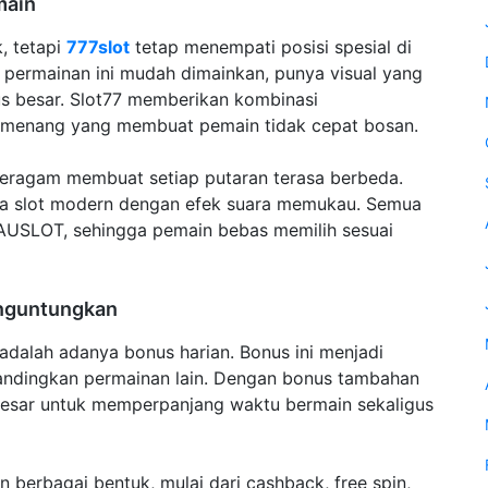
main
k, tetapi
777slot
tetap menempati posisi spesial di
 permainan ini mudah dimainkan, punya visual yang
us besar. Slot77 memberikan kombinasi
 menang yang membuat pemain tidak cepat bosan.
 beragam membuat setiap putaran terasa berbeda.
ga slot modern dengan efek suara memukau. Semua
MAUSLOT, sehingga pemain bebas memilih sesuai
enguntungkan
 adalah adanya bonus harian. Bonus ini menjadi
bandingkan permainan lain. Dengan bonus tambahan
h besar untuk memperpanjang waktu bermain sekaligus
berbagai bentuk, mulai dari cashback, free spin,