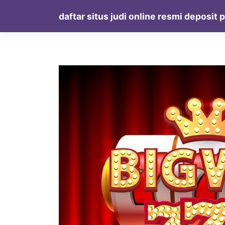
Skip
daftar situs judi online resmi deposit 
to
content