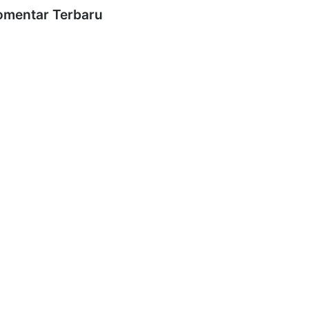
omentar Terbaru