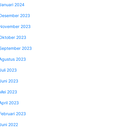
Januari 2024
Desember 2023
November 2023
Oktober 2023
September 2023
Agustus 2023
Juli 2023
Juni 2023
Mei 2023
April 2023
Februari 2023
Juni 2022