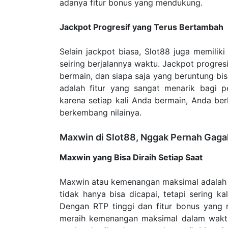
adanya fitur bonus yang mendukung.
Jackpot Progresif yang Terus Bertambah
Selain jackpot biasa, Slot88 juga memilik
seiring berjalannya waktu. Jackpot progresi
bermain, dan siapa saja yang beruntung bi
adalah fitur yang sangat menarik bagi 
karena setiap kali Anda bermain, Anda b
berkembang nilainya.
Maxwin di Slot88, Nggak Pernah Gagal
Maxwin yang Bisa Diraih Setiap Saat
Maxwin atau kemenangan maksimal adalah i
tidak hanya bisa dicapai, tetapi sering k
Dengan RTP tinggi dan fitur bonus yang
meraih kemenangan maksimal dalam waktu