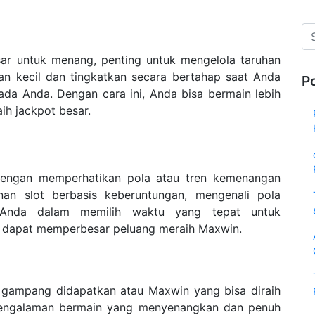
ar untuk menang, penting untuk mengelola taruhan
an kecil dan tingkatkan secara bertahap saat Anda
P
da Anda. Dengan cara ini, Anda bisa bermain lebih
h jackpot besar.
engan memperhatikan pola atau tren kemenangan
an slot berbasis keberuntungan, mengenali pola
Anda dalam memilih waktu yang tepat untuk
ng dapat memperbesar peluang meraih Maxwin.
 gampang didapatkan atau Maxwin yang bisa diraih
pengalaman bermain yang menyenangkan dan penuh