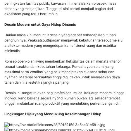
peningkatan fasilitas publik, kawasan ini menawarkan prospek masa
depan yang menjanjikan. Tinggal di sini berarti menjadi bagian dari
ekosistem yang terus bertumbuh.
Desain Modern untuk Gaya Hidup Dinamis
Hunian masa kini menuntut desain yang adaptif terhadap kebutuhan
penghuninya. Peaksatsouthjordan menjawab kebutuhan tersebut melalui
arsitektur modern yang mengedepankan efisiensi ruang dan estetika
minimalis.
Konsep open-plan living memberikan fleksibilitas dalam menata interior
sesuai karakter dan kebutuhan keluarga. Pencahayaan alami yang
maksimal serta ventilasi yang baik menciptakan suasana sehat dan
nyaman. Material berkualitas tinggi digunakan untuk memastikan daya
tahan dan nilai estetika jangka panjang.
Desain ini sangat relevan bagi profesional muda, keluarga modern, hingga
individu yang bekerja secara hybrid. Rumah bukan lagi sekadar tempat
tinggal, melainkan ruang produktif yang mendukung perkembangan diri.
Lingkungan Hijau yang Mendukung Keseimbangan Hidup