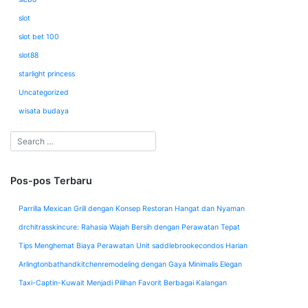
slot
slot bet 100
slot88
starlight princess
Uncategorized
wisata budaya
Pos-pos Terbaru
Parrilla Mexican Grill dengan Konsep Restoran Hangat dan Nyaman
drchitrasskincure: Rahasia Wajah Bersih dengan Perawatan Tepat
Tips Menghemat Biaya Perawatan Unit saddlebrookecondos Harian
Arlingtonbathandkitchenremodeling dengan Gaya Minimalis Elegan
Taxi-Captin-Kuwait Menjadi Pilihan Favorit Berbagai Kalangan