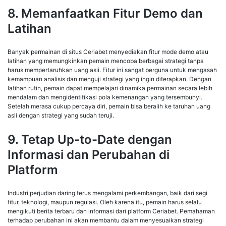
8. Memanfaatkan Fitur Demo dan
Latihan
Banyak permainan di situs Ceriabet menyediakan fitur mode demo atau
latihan yang memungkinkan pemain mencoba berbagai strategi tanpa
harus mempertaruhkan uang asli. Fitur ini sangat berguna untuk mengasah
kemampuan analisis dan menguji strategi yang ingin diterapkan. Dengan
latihan rutin, pemain dapat mempelajari dinamika permainan secara lebih
mendalam dan mengidentifikasi pola kemenangan yang tersembunyi.
Setelah merasa cukup percaya diri, pemain bisa beralih ke taruhan uang
asli dengan strategi yang sudah teruji.
9. Tetap Up-to-Date dengan
Informasi dan Perubahan di
Platform
Industri perjudian daring terus mengalami perkembangan, baik dari segi
fitur, teknologi, maupun regulasi. Oleh karena itu, pemain harus selalu
mengikuti berita terbaru dan informasi dari platform Ceriabet. Pemahaman
terhadap perubahan ini akan membantu dalam menyesuaikan strategi