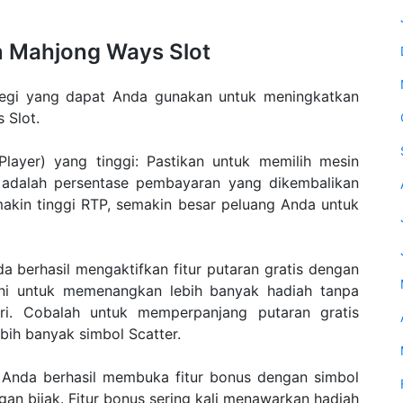
in Mahjong Ways Slot
rategi yang dapat Anda gunakan untuk meningkatkan
 Slot.
Player) yang tinggi: Pastikan untuk memilih mesin
 adalah persentase pembayaran yang dikembalikan
akin tinggi RTP, semakin besar peluang Anda untuk
da berhasil mengaktifkan fitur putaran gratis dengan
ini untuk memenangkan lebih banyak hadiah tanpa
i. Cobalah untuk memperpanjang putaran gratis
ih banyak simbol Scatter.
a Anda berhasil membuka fitur bonus dengan simbol
gan bijak. Fitur bonus sering kali menawarkan hadiah