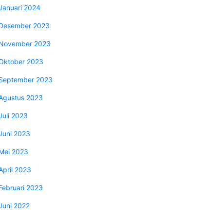
Januari 2024
Desember 2023
November 2023
Oktober 2023
September 2023
Agustus 2023
Juli 2023
Juni 2023
Mei 2023
April 2023
Februari 2023
Juni 2022