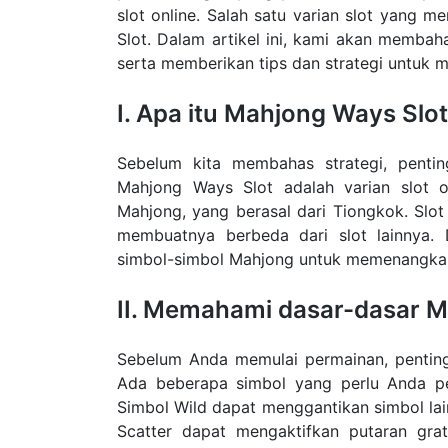
slot online. Salah satu varian slot yang 
Slot. Dalam artikel ini, kami akan memba
serta memberikan tips dan strategi untuk m
I. Apa itu Mahjong Ways Slo
Sebelum kita membahas strategi, penti
Mahjong Ways Slot adalah varian slot on
Mahjong, yang berasal dari Tiongkok. Slot i
membuatnya berbeda dari slot lainnya.
simbol-simbol Mahjong untuk memenangkan
II. Memahami dasar-dasar M
Sebelum Anda memulai permainan, pentin
Ada beberapa simbol yang perlu Anda per
Simbol Wild dapat menggantikan simbol l
Scatter dapat mengaktifkan putaran gra