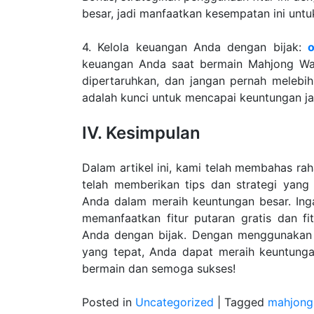
besar, jadi manfaatkan kesempatan ini unt
4. Kelola keuangan Anda dengan bijak:
o
keuangan Anda saat bermain Mahjong Way
dipertaruhkan, dan jangan pernah melebi
adalah kunci untuk mencapai keuntungan j
IV. Kesimpulan
Dalam artikel ini, kami telah membahas r
telah memberikan tips dan strategi yan
Anda dalam meraih keuntungan besar. Ing
memanfaatkan fitur putaran gratis dan f
Anda dengan bijak. Dengan menggunakan 
yang tepat, Anda dapat meraih keuntung
bermain dan semoga sukses!
Posted in
Uncategorized
|
Tagged
mahjong