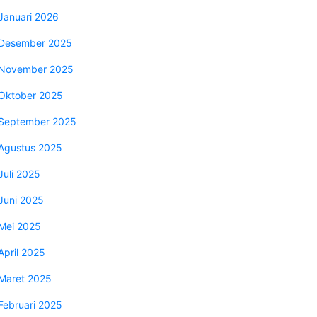
Januari 2026
Desember 2025
November 2025
Oktober 2025
September 2025
Agustus 2025
Juli 2025
Juni 2025
Mei 2025
April 2025
Maret 2025
Februari 2025