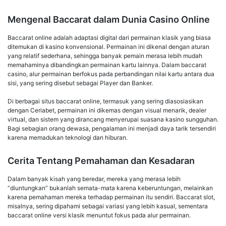
Mengenal Baccarat dalam Dunia Casino Online
Baccarat online adalah adaptasi digital dari permainan klasik yang biasa
ditemukan di kasino konvensional. Permainan ini dikenal dengan aturan
yang relatif sederhana, sehingga banyak pemain merasa lebih mudah
memahaminya dibandingkan permainan kartu lainnya. Dalam baccarat
casino, alur permainan berfokus pada perbandingan nilai kartu antara dua
sisi, yang sering disebut sebagai Player dan Banker.
Di berbagai situs baccarat online, termasuk yang sering diasosiasikan
dengan Ceriabet, permainan ini dikemas dengan visual menarik, dealer
virtual, dan sistem yang dirancang menyerupai suasana kasino sungguhan.
Bagi sebagian orang dewasa, pengalaman ini menjadi daya tarik tersendiri
karena memadukan teknologi dan hiburan.
Cerita Tentang Pemahaman dan Kesadaran
Dalam banyak kisah yang beredar, mereka yang merasa lebih
“diuntungkan” bukanlah semata-mata karena keberuntungan, melainkan
karena pemahaman mereka terhadap permainan itu sendiri. Baccarat slot,
misalnya, sering dipahami sebagai variasi yang lebih kasual, sementara
baccarat online versi klasik menuntut fokus pada alur permainan.