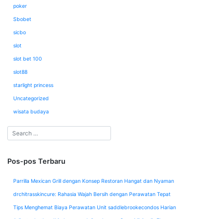
poker
Sbobet
sicbo
slot
slot bet 100
slot88
starlight princess
Uncategorized
wisata budaya
Pos-pos Terbaru
Parrilla Mexican Grill dengan Konsep Restoran Hangat dan Nyaman
drchitrasskincure: Rahasia Wajah Bersih dengan Perawatan Tepat
Tips Menghemat Biaya Perawatan Unit saddlebrookecondos Harian