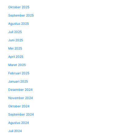
Oktober 2025
September 2025
Agustus 2025
Juli 2025
Juni 2025
Mei 2025
April 2025
Maret 2025
Februari 2025
Januari 2025
Desember 2024
November 2024
Oktober 2024
September 2024
Agustus 2024
Juli 2024