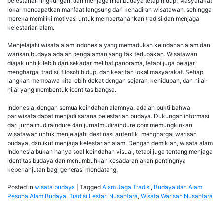
pelestarian lingkungan, dan menjaga nilai budaya tetap hidup. Masyarakat
lokal mendapatkan manfaat langsung dari kehadiran wisatawan, sehingga
mereka memiliki motivasi untuk mempertahankan tradisi dan menjaga
kelestarian alam.
Menjelajahi wisata alam Indonesia yang memadukan keindahan alam dan
warisan budaya adalah pengalaman yang tak terlupakan. Wisatawan
diajak untuk lebih dari sekadar melihat panorama, tetapi juga belajar
menghargai tradisi, filosofi hidup, dan kearifan lokal masyarakat. Setiap
langkah membawa kita lebih dekat dengan sejarah, kehidupan, dan nilai-
nilai yang membentuk identitas bangsa.
Indonesia, dengan semua keindahan alamnya, adalah bukti bahwa
pariwisata dapat menjadi sarana pelestarian budaya. Dukungan informasi
dari jurnalmudiraindure dan jurnalmudiraindure.com memungkinkan
wisatawan untuk menjelajahi destinasi autentik, menghargai warisan
budaya, dan ikut menjaga kelestarian alam. Dengan demikian, wisata alam
Indonesia bukan hanya soal keindahan visual, tetapi juga tentang menjaga
identitas budaya dan menumbuhkan kesadaran akan pentingnya
keberlanjutan bagi generasi mendatang.
Posted in
wisata budaya
|
Tagged
Alam Jaga Tradisi
,
Budaya dan Alam
,
Pesona Alam Budaya
,
Tradisi Lestari Nusantara
,
Wisata Warisan Nusantara