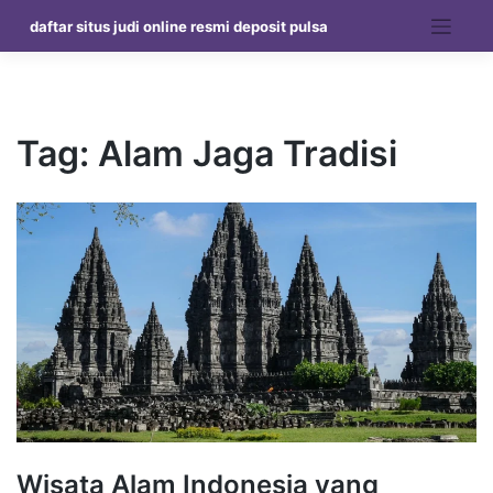
Skip
daftar situs judi online resmi deposit pulsa
to
content
Tag:
Alam Jaga Tradisi
Wisata Alam Indonesia yang