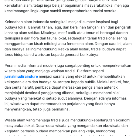
keindahan alam, tetapi juga belajar bagaimana masyarakat lokal menjaga
keseimbangan lingkungan sambil mempertahankan tradisi mereka.
Keindahan alam Indonesia sering kali menjadi sumber inspirasi bagi
budaya lokal. Banyak tarian, lagu, dan kerajinan tangan lahir dari pengaruh
lanskap alam sekitar. Misalnya, motif batik atau tenun di berbagai daerah
terinspirasi dari flora dan fauna lokal, sedangkan tarian tradisional sering
menggambarkan kisah mitologi atau fenomena alam. Dengan cara ini, alam
dan budaya saling mendukung: ketika alam lestari, tradisi budaya dapat
terus hidup dan diwariskan kepada generasi berikutnya.
Peran media informasi modern juga sangat penting untuk memperkenalkan
wisata alam yang menjaga warisan tradisi. Platform seperti
jurnalmudiraindure
menjadi sarana yang efektif untuk memperlihatkan
kekayaan alam dan budaya Nusantara kepada publik. Melalui artikel, foto,
dan cerita naratif, pembaca dapat merasakan pengalaman autentik
menjelajahi destinasi yang jarang dikenal, sekaligus memahami nilai
budaya yang melekat di setiap sudut alamnya. Dengan adanya informasi
ini, wisatawan dapat merencanakan perjalanan yang tidak hanya
menyenangkan, tetapi juga bermakna.
Wisata alam yang menjaga tradisi juga mendukung keberlanjutan ekonomi
masyarakat lokal. Desa-desa wisata yang mengandalkan ekowisata dan
kegiatan berbasis budaya memberikan peluang kerja, mendorong