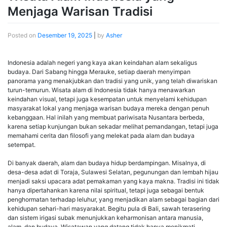
Menjaga Warisan Tradisi
Posted on
Desember 19, 2025
|
by
Asher
Indonesia adalah negeri yang kaya akan keindahan alam sekaligus
budaya. Dari Sabang hingga Merauke, setiap daerah menyimpan
panorama yang menakjubkan dan tradisi yang unik, yang telah diwariskan
turun-temurun. Wisata alam di Indonesia tidak hanya menawarkan
keindahan visual, tetapi juga kesempatan untuk menyelami kehidupan
masyarakat lokal yang menjaga warisan budaya mereka dengan penuh
kebanggaan. Hal inilah yang membuat pariwisata Nusantara berbeda,
karena setiap kunjungan bukan sekadar melihat pemandangan, tetapi juga
memahami cerita dan filosofi yang melekat pada alam dan budaya
setempat.
Di banyak daerah, alam dan budaya hidup berdampingan. Misalnya, di
desa-desa adat di Toraja, Sulawesi Selatan, pegunungan dan lembah hijau
menjadi saksi upacara adat pemakaman yang kaya makna. Tradisi ini tidak
hanya dipertahankan karena nilai spiritual, tetapi juga sebagai bentuk
penghormatan terhadap leluhur, yang menjadikan alam sebagai bagian dari
kehidupan sehari-hari masyarakat. Begitu pula di Bali, sawah terasering
dan sistem irigasi subak menunjukkan keharmonisan antara manusia,
alam, dan budaya. Wisatawan yang datang tidak hanya menikmati