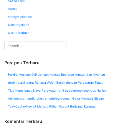
slot bet 100
slot88
starlight princess
Uncategorized
wisata budaya
Pos-pos Terbaru
Parrilla Mexican Grill dengan Konsep Restoran Hangat dan Nyaman
drchitrasskincure: Rahasia Wajah Bersih dengan Perawatan Tepat
Tips Menghemat Biaya Perawatan Unit saddlebrookecondos Harian
Arlingtonbathandkitchenremodeling dengan Gaya Minimalis Elegan
Taxi-Captin-Kuwait Menjadi Pilihan Favorit Berbagai Kalangan
Komentar Terbaru