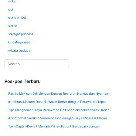
sicbo
slot
slot bet 100
slot88
starlight princess
Uncategorized
wisata budaya
Pos-pos Terbaru
Parrilla Mexican Grill dengan Konsep Restoran Hangat dan Nyaman
drchitrasskincure: Rahasia Wajah Bersih dengan Perawatan Tepat
Tips Menghemat Biaya Perawatan Unit saddlebrookecondos Harian
Arlingtonbathandkitchenremodeling dengan Gaya Minimalis Elegan
Taxi-Captin-Kuwait Menjadi Pilihan Favorit Berbagai Kalangan