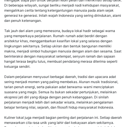
mengajak siapa pun untuk berjalan lebih pelan dan menikmati setiap detik.
Di beberapa wilayah, sungai berliku menjadi nadi kehidupan masyarakat,
mengalirkan cerita tentang ketergantungan manusia pada alam sejak
generasi ke generasi. Inilah wajah Indonesia yang sering dirindukan, alami
dan penuh ketenangan.
Tak jauh dari alam yang memesona, budaya lokal hadir sebagai warna
yang memperkaya perjalanan. Rumah-rumah adat berdiri dengan
arsitektur khas, menggambarkan kearifan lokal yang selaras dengan
lingkungan sekitarnya. Setiap ukiran dan bentuk bangunan memiliki
makna, menjadi simbol hubungan manusia dengan alam dan sesama. Saat
berinteraksi dengan masyarakat setempat, senyum ramah dan sapaan
hangat terasa begitu tulus, membuat pendatang merasa diterima seperti
keluarga sendiri.
Dalam perjalanan menyusuri berbagai daerah, tradisi dan upacara adat
sering menjadi momen yang paling membekas. Alunan musik tradisional,
tarian penuh energi, serta pakaian adat berwarna-warni menciptakan
suasana yang magis. Semua itu bukan sekadar pertunjukan, melainkan
ekspresi jati diri yang dijaga dengan penuh kebanggaan. Di sinilah
perjalanan menjadi lebih dari sekadar wisata, melainkan pengalaman
belajar tentang nilai, sejarah, dan filosofi hidup masyarakat Indonesia.
Kuliner lokal juga menjadi bagian penting dari perjalanan ini. Setiap daerah
menawarkan cita rasa unik yang lahir dari kekayaan alam sekitarnya.