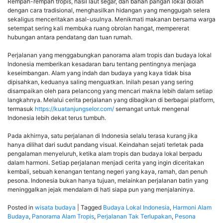
Rempah-rempah tropis, hasil laut segar, dan bahan pangan lokal diolah
dengan cara tradisional, menghasilkan hidangan yang menggugah selera
sekaligus menceritakan asal-usulnya. Menikmati makanan bersama warga
setempat sering kali membuka ruang obrolan hangat, mempererat
hubungan antara pendatang dan tuan rumah.
Perjalanan yang menggabungkan panorama alam tropis dan budaya lokal
Indonesia memberikan kesadaran baru tentang pentingnya menjaga
keseimbangan. Alam yang indah dan budaya yang kaya tidak bisa
dipisahkan, keduanya saling menguatkan. Inilah pesan yang sering
disampaikan oleh para pelancong yang mencari makna lebih dalam setiap
langkahnya. Melalui cerita perjalanan yang dibagikan di berbagai platform,
termasuk
https://kuatanjungselor.com/
semangat untuk mengenal
Indonesia lebih dekat terus tumbuh.
Pada akhirnya, satu perjalanan di Indonesia selalu terasa kurang jika
hanya dilihat dari sudut pandang visual. Keindahan sejati terletak pada
pengalaman menyeluruh, ketika alam tropis dan budaya lokal berpadu
dalam harmoni. Setiap perjalanan menjadi cerita yang ingin diceritakan
kembali, sebuah kenangan tentang negeri yang kaya, ramah, dan penuh
pesona. Indonesia bukan hanya tujuan, melainkan perjalanan batin yang
meninggalkan jejak mendalam di hati siapa pun yang menjalaninya.
Posted in
wisata budaya
|
Tagged
Budaya Lokal Indonesia
,
Harmoni Alam
Budaya
,
Panorama Alam Tropis
,
Perjalanan Tak Terlupakan
,
Pesona