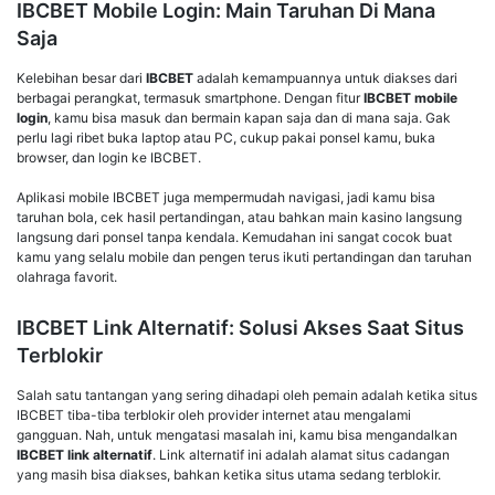
IBCBET Mobile Login: Main Taruhan Di Mana
Saja
Kelebihan besar dari
IBCBET
adalah kemampuannya untuk diakses dari
berbagai perangkat, termasuk smartphone. Dengan fitur
IBCBET mobile
login
, kamu bisa masuk dan bermain kapan saja dan di mana saja. Gak
perlu lagi ribet buka laptop atau PC, cukup pakai ponsel kamu, buka
browser, dan login ke IBCBET.
Aplikasi mobile IBCBET juga mempermudah navigasi, jadi kamu bisa
taruhan bola, cek hasil pertandingan, atau bahkan main kasino langsung
langsung dari ponsel tanpa kendala. Kemudahan ini sangat cocok buat
kamu yang selalu mobile dan pengen terus ikuti pertandingan dan taruhan
olahraga favorit.
IBCBET Link Alternatif: Solusi Akses Saat Situs
Terblokir
Salah satu tantangan yang sering dihadapi oleh pemain adalah ketika situs
IBCBET tiba-tiba terblokir oleh provider internet atau mengalami
gangguan. Nah, untuk mengatasi masalah ini, kamu bisa mengandalkan
IBCBET link alternatif
. Link alternatif ini adalah alamat situs cadangan
yang masih bisa diakses, bahkan ketika situs utama sedang terblokir.