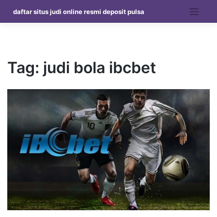
Skip
daftar situs judi online resmi deposit pulsa
to
content
Tag:
judi bola ibcbet