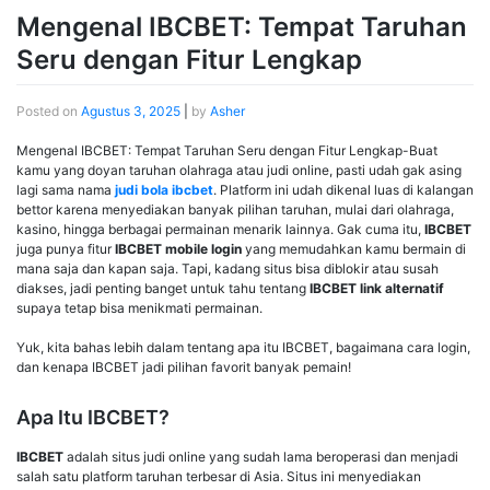
Mengenal IBCBET: Tempat Taruhan
Seru dengan Fitur Lengkap
Posted on
Agustus 3, 2025
|
by
Asher
Mengenal IBCBET: Tempat Taruhan Seru dengan Fitur Lengkap-Buat
kamu yang doyan taruhan olahraga atau judi online, pasti udah gak asing
lagi sama nama
judi bola ibcbet
. Platform ini udah dikenal luas di kalangan
bettor karena menyediakan banyak pilihan taruhan, mulai dari olahraga,
kasino, hingga berbagai permainan menarik lainnya. Gak cuma itu,
IBCBET
juga punya fitur
IBCBET mobile login
yang memudahkan kamu bermain di
mana saja dan kapan saja. Tapi, kadang situs bisa diblokir atau susah
diakses, jadi penting banget untuk tahu tentang
IBCBET link alternatif
supaya tetap bisa menikmati permainan.
Yuk, kita bahas lebih dalam tentang apa itu IBCBET, bagaimana cara login,
dan kenapa IBCBET jadi pilihan favorit banyak pemain!
Apa Itu IBCBET?
IBCBET
adalah situs judi online yang sudah lama beroperasi dan menjadi
salah satu platform taruhan terbesar di Asia. Situs ini menyediakan