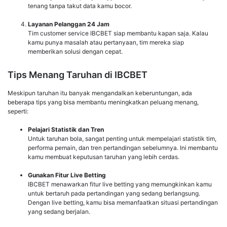
tenang tanpa takut data kamu bocor.
Layanan Pelanggan 24 Jam
Tim customer service IBCBET siap membantu kapan saja. Kalau
kamu punya masalah atau pertanyaan, tim mereka siap
memberikan solusi dengan cepat.
Tips Menang Taruhan di IBCBET
Meskipun taruhan itu banyak mengandalkan keberuntungan, ada
beberapa tips yang bisa membantu meningkatkan peluang menang,
seperti:
Pelajari Statistik dan Tren
Untuk taruhan bola, sangat penting untuk mempelajari statistik tim,
performa pemain, dan tren pertandingan sebelumnya. Ini membantu
kamu membuat keputusan taruhan yang lebih cerdas.
Gunakan Fitur Live Betting
IBCBET menawarkan fitur live betting yang memungkinkan kamu
untuk bertaruh pada pertandingan yang sedang berlangsung.
Dengan live betting, kamu bisa memanfaatkan situasi pertandingan
yang sedang berjalan.