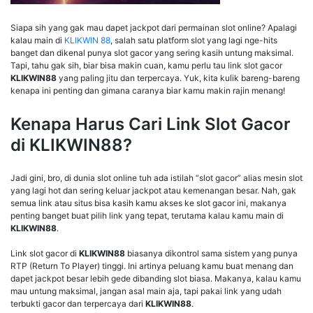
Siapa sih yang gak mau dapet jackpot dari permainan slot online? Apalagi
kalau main di
KLIKWIN 88
, salah satu platform slot yang lagi nge-hits
banget dan dikenal punya slot gacor yang sering kasih untung maksimal.
Tapi, tahu gak sih, biar bisa makin cuan, kamu perlu tau link slot gacor
KLIKWIN88
yang paling jitu dan terpercaya. Yuk, kita kulik bareng-bareng
kenapa ini penting dan gimana caranya biar kamu makin rajin menang!
Kenapa Harus Cari Link Slot Gacor
di KLIKWIN88?
Jadi gini, bro, di dunia slot online tuh ada istilah “slot gacor” alias mesin slot
yang lagi hot dan sering keluar jackpot atau kemenangan besar. Nah, gak
semua link atau situs bisa kasih kamu akses ke slot gacor ini, makanya
penting banget buat pilih link yang tepat, terutama kalau kamu main di
KLIKWIN88
.
Link slot gacor di
KLIKWIN88
biasanya dikontrol sama sistem yang punya
RTP (Return To Player) tinggi. Ini artinya peluang kamu buat menang dan
dapet jackpot besar lebih gede dibanding slot biasa. Makanya, kalau kamu
mau untung maksimal, jangan asal main aja, tapi pakai link yang udah
terbukti gacor dan terpercaya dari
KLIKWIN88
.