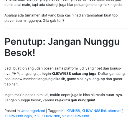
cuma asal main, tapi ada strategi juga biar peluang menang makin gede.
Apalagi ada turnamen slot yang bisa kasih hadiah tambahan buat top
player tiap minggunya. Gila gak tuh?
Penutup: Jangan Nunggu
Besok!
Jadi, buat lo yang udah bosen sama platform judi yang ribet dan bonus-
nya PHP, langsung aja
login KLIKWIN88 sekarang juga
. Daftar gampang,
bonus new member langsung dikasih, game slot-nya lengkap dan gacor
tiap hari.
Inget, makin cepet lo mulai, makin cepet juga lo bisa nikmatin cuan-nya.
Jangan nunggu besok, karena
rejeki itu gak nungguin!
Posted in
Uncategorized
|
Tagged
KLIKWIN88
,
KLIKWIN88 link alternatif
,
KLIKWIN88 login
,
RTP KLIKWIN88
,
situs KLIKWIN88