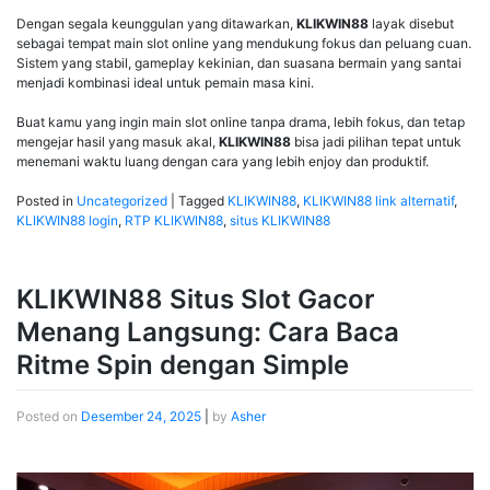
Dengan segala keunggulan yang ditawarkan,
KLIKWIN88
layak disebut
sebagai tempat main slot online yang mendukung fokus dan peluang cuan.
Sistem yang stabil, gameplay kekinian, dan suasana bermain yang santai
menjadi kombinasi ideal untuk pemain masa kini.
Buat kamu yang ingin main slot online tanpa drama, lebih fokus, dan tetap
mengejar hasil yang masuk akal,
KLIKWIN88
bisa jadi pilihan tepat untuk
menemani waktu luang dengan cara yang lebih enjoy dan produktif.
Posted in
Uncategorized
|
Tagged
KLIKWIN88
,
KLIKWIN88 link alternatif
,
KLIKWIN88 login
,
RTP KLIKWIN88
,
situs KLIKWIN88
KLIKWIN88 Situs Slot Gacor
Menang Langsung: Cara Baca
Ritme Spin dengan Simple
Posted on
Desember 24, 2025
|
by
Asher