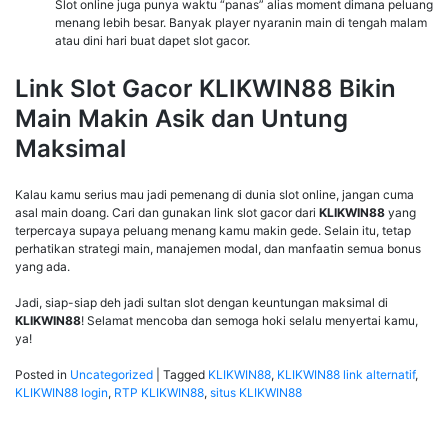
Slot online juga punya waktu “panas” alias moment dimana peluang
menang lebih besar. Banyak player nyaranin main di tengah malam
atau dini hari buat dapet slot gacor.
Link Slot Gacor KLIKWIN88 Bikin
Main Makin Asik dan Untung
Maksimal
Kalau kamu serius mau jadi pemenang di dunia slot online, jangan cuma
asal main doang. Cari dan gunakan link slot gacor dari
KLIKWIN88
yang
terpercaya supaya peluang menang kamu makin gede. Selain itu, tetap
perhatikan strategi main, manajemen modal, dan manfaatin semua bonus
yang ada.
Jadi, siap-siap deh jadi sultan slot dengan keuntungan maksimal di
KLIKWIN88
! Selamat mencoba dan semoga hoki selalu menyertai kamu,
ya!
Posted in
Uncategorized
|
Tagged
KLIKWIN88
,
KLIKWIN88 link alternatif
,
KLIKWIN88 login
,
RTP KLIKWIN88
,
situs KLIKWIN88