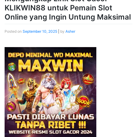
KLIKWIN88 untuk Pemain Slot
Online yang Ingin Untung Maksimal
Posted on
September 10, 2025
|
by
Asher