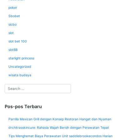
poker
Sbobet
sicbo
slot
slot bet 100
slot88
starlight princess
Uncategorized
wisata budaya
Pos-pos Terbaru
Parrilla Mexican Grill dengan Konsep Restoran Hangat dan Nyaman
drchitrasskincure: Rahasia Wajah Bersih dengan Perawatan Tepat
Tips Menghemat Biaya Perawatan Unit saddlebrookecondos Harian