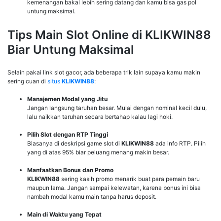
kemenangan bakal lebih sering datang dan kamu bisa gas pol
untung maksimal.
Tips Main Slot Online di KLIKWIN88
Biar Untung Maksimal
Selain pakai link slot gacor, ada beberapa trik lain supaya kamu makin
sering cuan di
situs
KLIKWIN88
:
Manajemen Modal yang Jitu
Jangan langsung taruhan besar. Mulai dengan nominal kecil dulu,
lalu naikkan taruhan secara bertahap kalau lagi hoki.
Pilih Slot dengan RTP Tinggi
Biasanya di deskripsi game slot di
KLIKWIN88
ada info RTP. Pilih
yang di atas 95% biar peluang menang makin besar.
Manfaatkan Bonus dan Promo
KLIKWIN88
sering kasih promo menarik buat para pemain baru
maupun lama. Jangan sampai kelewatan, karena bonus ini bisa
nambah modal kamu main tanpa harus deposit.
Main di Waktu yang Tepat