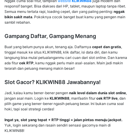
Nggak cuma soal fitur, tampilan
website
KLIKWIN88
juga modern dan
responsif banget. Bisa diakses dari HP, tablet, maupun laptop tanpa ribet.
Semua menu tertata rapi, loading cepet, dan yang paling penting:
nggak
bikin sakit mata
. Pokoknya cocok banget buat kamu yang pengen main
sambil rebahan.
Gampang Daftar, Gampang Menang
Buat yang belum punya akun, tenang aja. Daftarnya
cepet dan gratis
,
tinggal masuk ke situs KLIKWIN88, klik daftar, isi data diri, dan kamu
langsung bisa mulai petualanganmu cari cuan dari slot online. Dan karena
ada fitur
cek RTP
, kamu nggak perlu main asal-asalan. Main jadi makin
terarah dan peluang menang makin besar!
Slot Gacor? KLIKWIN88 Jawabannya!
Jadi, kalau kamu bener-bener pengen
naik level dalam dunia slot online
,
jangan asal main. Login ke
KLIKWIN88
, manfaatin fitur
cek RTP live
, dan
pilih game yang bener-bener ngasih peluang besar. Ini bukan cuma soal
hoki, tapi soal strategi cerdas!
Ingat ya, slot yang tepat + RTP tinggi = jalan pintas menuju jackpot.
Yuk, login sekarang dan rasain sendiri sensasi gacornya main di
KLIKWIN88!