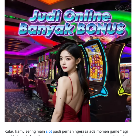
Kalau kamu sering main
slot
pasti pernah ngerasa ada momen game “lagi