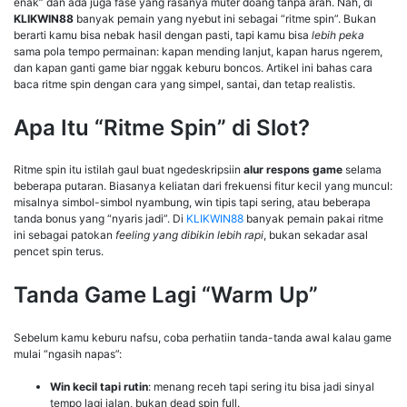
enak” dan ada juga fase yang rasanya muter doang tanpa arah. Nah, di
KLIKWIN88
banyak pemain yang nyebut ini sebagai “ritme spin”. Bukan
berarti kamu bisa nebak hasil dengan pasti, tapi kamu bisa
lebih peka
sama pola tempo permainan: kapan mending lanjut, kapan harus ngerem,
dan kapan ganti game biar nggak keburu boncos. Artikel ini bahas cara
baca ritme spin dengan cara yang simpel, santai, dan tetap realistis.
Apa Itu “Ritme Spin” di Slot?
Ritme spin itu istilah gaul buat ngedeskripsiin
alur respons game
selama
beberapa putaran. Biasanya keliatan dari frekuensi fitur kecil yang muncul:
misalnya simbol-simbol nyambung, win tipis tapi sering, atau beberapa
tanda bonus yang “nyaris jadi”. Di
KLIKWIN88
banyak pemain pakai ritme
ini sebagai patokan
feeling yang dibikin lebih rapi
, bukan sekadar asal
pencet spin terus.
Tanda Game Lagi “Warm Up”
Sebelum kamu keburu nafsu, coba perhatiin tanda-tanda awal kalau game
mulai “ngasih napas”:
Win kecil tapi rutin
: menang receh tapi sering itu bisa jadi sinyal
tempo lagi jalan, bukan dead spin full.