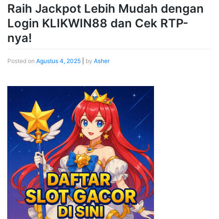
Raih Jackpot Lebih Mudah dengan
Login KLIKWIN88 dan Cek RTP-
nya!
Posted on
Agustus 4, 2025
|
by
Asher