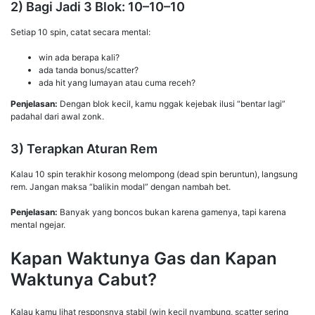
2) Bagi Jadi 3 Blok: 10–10–10
Setiap 10 spin, catat secara mental:
win ada berapa kali?
ada tanda bonus/scatter?
ada hit yang lumayan atau cuma receh?
Penjelasan:
Dengan blok kecil, kamu nggak kejebak ilusi “bentar lagi”
padahal dari awal zonk.
3) Terapkan Aturan Rem
Kalau 10 spin terakhir kosong melompong (dead spin beruntun), langsung
rem. Jangan maksa “balikin modal” dengan nambah bet.
Penjelasan:
Banyak yang boncos bukan karena gamenya, tapi karena
mental ngejar.
Kapan Waktunya Gas dan Kapan
Waktunya Cabut?
Kalau kamu lihat responsnya stabil (win kecil nyambung, scatter sering