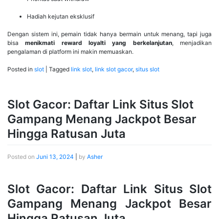
Hadiah kejutan eksklusif
Dengan sistem ini, pemain tidak hanya bermain untuk menang, tapi juga
bisa
menikmati reward loyalti yang berkelanjutan
, menjadikan
pengalaman di platform ini makin memuaskan.
Posted in
slot
|
Tagged
link slot
,
link slot gacor
,
situs slot
Slot Gacor: Daftar Link Situs Slot
Gampang Menang Jackpot Besar
Hingga Ratusan Juta
Posted on
Juni 13, 2024
|
by
Asher
Slot Gacor: Daftar Link Situs Slot
Gampang Menang Jackpot Besar
Hingga Ratusan Juta