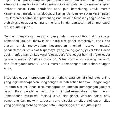
situs slot ini, Anda dijamin akan memiliki kesempatan untuk memenangkan
jackpot besar. Para pendaftar baru pun berpeluang untuk meraih
kemenangan melalui situs slot gacor hari ini. Jangan lewatkan kesempatan
untuk menjadi salah satu pemenang dari maxwin terbesar yang disediakan
oleh situs slot gacor gampang menang ini, dengan total hadiah mencapai
ratusan juta rupiah.
Dengan banyaknya anggota yang telah membuktikan diri sebagai
pemenang jackpot maxwin dari situs slot gacor terpercaya, tidak ada
alasan untuk melewatkan kesempatan menjadi jutawan melalui
pendaftaran di situs slot terpercaya yang paling gacor, yakni Slot Gacor.
Jadi, manfaatkanlah keyword “slot gacor”, “slot gacor hari ini”, “slot gacor
gampang menang”, “situs slot gacor”, “situs slot gacor gampang menang”,
dan “slot gacor terbaru” untuk meraih kemenangan dan keberuntungan
Anda.
Situs slot gacor merupakan pilihan terbaik para pemain judi slot online
yang ingin mendapatkan uang dengan mudah setiap harinya. Dengan login
ke situs slot ini, Anda bisa mendapatkan jaminan kemenangan jackpot
besar. Para pendaftar baru hari ini berkesempatan untuk meraih
kemenangan maksimal melalui situs slot gacor. Jadilah salah satu
pemenang dari maxwin terbesar yang disediakan situs slot gacor, situs
yang gampang menang dengan total uang hingga ratusan juta rupiah.