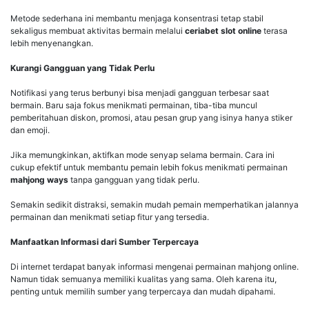
Metode sederhana ini membantu menjaga konsentrasi tetap stabil
sekaligus membuat aktivitas bermain melalui
ceriabet slot online
terasa
lebih menyenangkan.
Kurangi Gangguan yang Tidak Perlu
Notifikasi yang terus berbunyi bisa menjadi gangguan terbesar saat
bermain. Baru saja fokus menikmati permainan, tiba-tiba muncul
pemberitahuan diskon, promosi, atau pesan grup yang isinya hanya stiker
dan emoji.
Jika memungkinkan, aktifkan mode senyap selama bermain. Cara ini
cukup efektif untuk membantu pemain lebih fokus menikmati permainan
mahjong ways
tanpa gangguan yang tidak perlu.
Semakin sedikit distraksi, semakin mudah pemain memperhatikan jalannya
permainan dan menikmati setiap fitur yang tersedia.
Manfaatkan Informasi dari Sumber Terpercaya
Di internet terdapat banyak informasi mengenai permainan mahjong online.
Namun tidak semuanya memiliki kualitas yang sama. Oleh karena itu,
penting untuk memilih sumber yang terpercaya dan mudah dipahami.