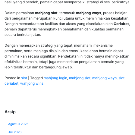
hasil yang diperoleh, pemain dapat memperbaiki strategi di sesi berikutnya.
Dalam permainan
mahjong slot
, termasuk
mahjong ways
, proses belajar
dari pengalaman merupakan kunci utama untuk meminimalkan kesalahan.
Dengan memanfaatkan fasilitas dan akses yang disediakan oleh
Ceriabet
,
pemain dapat terus meningkatkan pemahaman dan kualitas permainan
secara berkelanjutan.
Dengan menerapkan strategi yang tepat, memahami mekanisme
permainan, serta menjaga disiplin dan emosi, kesalahan bermain dapat
diminimalkan secara signifikan. Pendekatan ini tidak hanya meningkatkan
efektivitas bermain, tetapi juga memberikan pengalaman bermain yang
lebih terstruktur dan bertanggung jawab.
Posted in
slot
|
Tagged
mahjong login
,
mahjong slot
,
mahjong ways
,
slot
ceriabet
,
wahjong wins
Arsip
Agustus 2026
Juli 2026