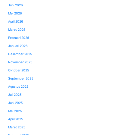
Juni 2026
Mei 2026
April 2026
Maret 2026
Februari 2026
Januari 2026
Desember 2025
November 2025
Oktober 2025
September 2025
Agustus 2025
Juli 2025
Juni 2025
Mei 2025
April 2025
Maret 2025