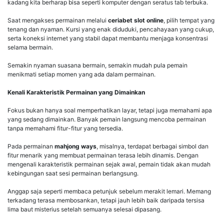
kadang kita berharap bisa seperti komputer dengan seratus tab terbuka.
Saat mengakses permainan melalui
ceriabet slot online
, pilih tempat yang
tenang dan nyaman. Kursi yang enak diduduki, pencahayaan yang cukup,
serta koneksi internet yang stabil dapat membantu menjaga konsentrasi
selama bermain.
Semakin nyaman suasana bermain, semakin mudah pula pemain
menikmati setiap momen yang ada dalam permainan.
Kenali Karakteristik Permainan yang Dimainkan
Fokus bukan hanya soal memperhatikan layar, tetapi juga memahami apa
yang sedang dimainkan. Banyak pemain langsung mencoba permainan
tanpa memahami fitur-fitur yang tersedia.
Pada permainan
mahjong ways
, misalnya, terdapat berbagai simbol dan
fitur menarik yang membuat permainan terasa lebih dinamis. Dengan
mengenali karakteristik permainan sejak awal, pemain tidak akan mudah
kebingungan saat sesi permainan berlangsung.
Anggap saja seperti membaca petunjuk sebelum merakit lemari. Memang
terkadang terasa membosankan, tetapi jauh lebih baik daripada tersisa
lima baut misterius setelah semuanya selesai dipasang.