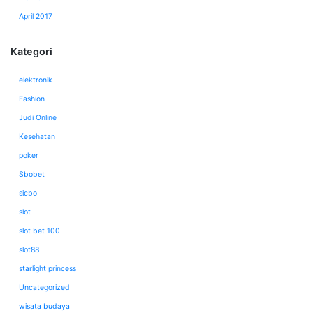
April 2017
Kategori
elektronik
Fashion
Judi Online
Kesehatan
poker
Sbobet
sicbo
slot
slot bet 100
slot88
starlight princess
Uncategorized
wisata budaya