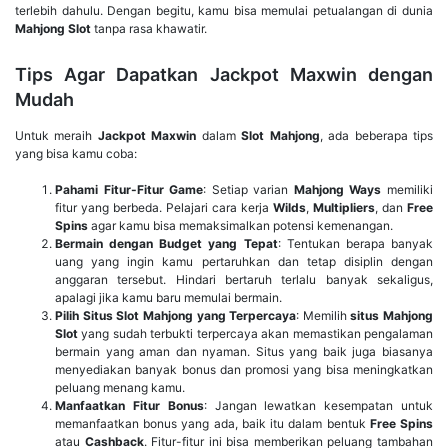
terlebih dahulu. Dengan begitu, kamu bisa memulai petualangan di dunia
Mahjong Slot
tanpa rasa khawatir.
Tips Agar Dapatkan Jackpot Maxwin dengan
Mudah
Untuk meraih
Jackpot Maxwin
dalam
Slot Mahjong
, ada beberapa tips
yang bisa kamu coba:
Pahami Fitur-Fitur Game
: Setiap varian
Mahjong Ways
memiliki
fitur yang berbeda. Pelajari cara kerja
Wilds
,
Multipliers
, dan
Free
Spins
agar kamu bisa memaksimalkan potensi kemenangan.
Bermain dengan Budget yang Tepat
: Tentukan berapa banyak
uang yang ingin kamu pertaruhkan dan tetap disiplin dengan
anggaran tersebut. Hindari bertaruh terlalu banyak sekaligus,
apalagi jika kamu baru memulai bermain.
Pilih Situs Slot Mahjong yang Terpercaya
: Memilih
situs Mahjong
Slot
yang sudah terbukti terpercaya akan memastikan pengalaman
bermain yang aman dan nyaman. Situs yang baik juga biasanya
menyediakan banyak bonus dan promosi yang bisa meningkatkan
peluang menang kamu.
Manfaatkan Fitur Bonus
: Jangan lewatkan kesempatan untuk
memanfaatkan bonus yang ada, baik itu dalam bentuk
Free Spins
atau
Cashback
. Fitur-fitur ini bisa memberikan peluang tambahan