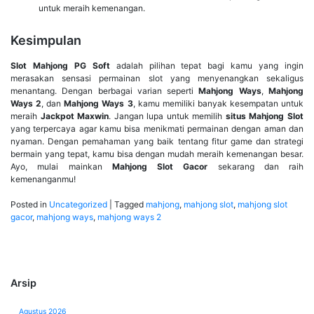
untuk meraih kemenangan.
Kesimpulan
Slot Mahjong PG Soft
adalah pilihan tepat bagi kamu yang ingin
merasakan sensasi permainan slot yang menyenangkan sekaligus
menantang. Dengan berbagai varian seperti
Mahjong Ways
,
Mahjong
Ways 2
, dan
Mahjong Ways 3
, kamu memiliki banyak kesempatan untuk
meraih
Jackpot Maxwin
. Jangan lupa untuk memilih
situs Mahjong Slot
yang terpercaya agar kamu bisa menikmati permainan dengan aman dan
nyaman. Dengan pemahaman yang baik tentang fitur game dan strategi
bermain yang tepat, kamu bisa dengan mudah meraih kemenangan besar.
Ayo, mulai mainkan
Mahjong Slot Gacor
sekarang dan raih
kemenanganmu!
Posted in
Uncategorized
|
Tagged
mahjong
,
mahjong slot
,
mahjong slot
gacor
,
mahjong ways
,
mahjong ways 2
Arsip
Agustus 2026