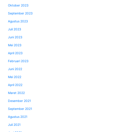
Oktober 2023
September 2023
Agustus 2023
Juli 2023
Juni 2023
Mei 2023
April 2023
Februari 2023
Juni 2022
Mei 2022
April 2022
Maret 2022
Desember 2021
September 2021
Agustus 2021
Juli 2021