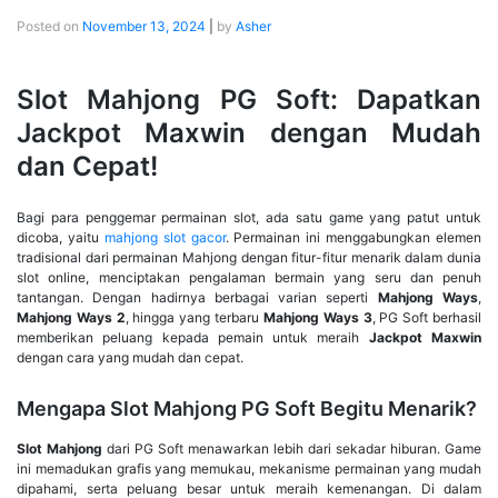
Posted on
November 13, 2024
|
by
Asher
Slot Mahjong PG Soft: Dapatkan
Jackpot Maxwin dengan Mudah
dan Cepat!
Bagi para penggemar permainan slot, ada satu game yang patut untuk
dicoba, yaitu
mahjong slot gacor
. Permainan ini menggabungkan elemen
tradisional dari permainan Mahjong dengan fitur-fitur menarik dalam dunia
slot online, menciptakan pengalaman bermain yang seru dan penuh
tantangan. Dengan hadirnya berbagai varian seperti
Mahjong Ways
,
Mahjong Ways 2
, hingga yang terbaru
Mahjong Ways 3
, PG Soft berhasil
memberikan peluang kepada pemain untuk meraih
Jackpot Maxwin
dengan cara yang mudah dan cepat.
Mengapa Slot Mahjong PG Soft Begitu Menarik?
Slot Mahjong
dari PG Soft menawarkan lebih dari sekadar hiburan. Game
ini memadukan grafis yang memukau, mekanisme permainan yang mudah
dipahami, serta peluang besar untuk meraih kemenangan. Di dalam