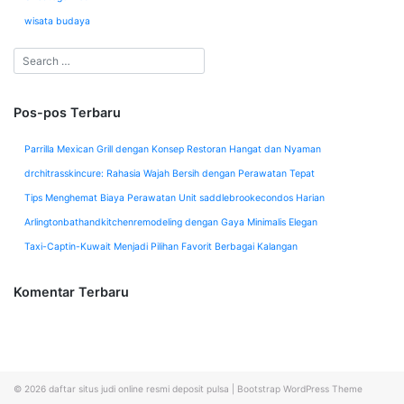
wisata budaya
Pos-pos Terbaru
Parrilla Mexican Grill dengan Konsep Restoran Hangat dan Nyaman
drchitrasskincure: Rahasia Wajah Bersih dengan Perawatan Tepat
Tips Menghemat Biaya Perawatan Unit saddlebrookecondos Harian
Arlingtonbathandkitchenremodeling dengan Gaya Minimalis Elegan
Taxi-Captin-Kuwait Menjadi Pilihan Favorit Berbagai Kalangan
Komentar Terbaru
© 2026
daftar situs judi online resmi deposit pulsa
|
Bootstrap WordPress Theme