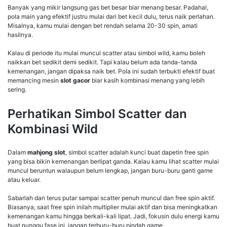
Banyak yang mikir langsung gas bet besar biar menang besar. Padahal,
pola main yang efektif justru mulai dari bet kecil dulu, terus naik perlahan.
Misalnya, kamu mulai dengan bet rendah selama 20-30 spin, amati
hasilnya.
Kalau di periode itu mulai muncul scatter atau simbol wild, kamu boleh
naikkan bet sedikit demi sedikit. Tapi kalau belum ada tanda-tanda
kemenangan, jangan dipaksa naik bet. Pola ini sudah terbukti efektif buat
memancing mesin
slot gacor
biar kasih kombinasi menang yang lebih
sering.
Perhatikan Simbol Scatter dan
Kombinasi Wild
Dalam
mahjong slot
, simbol scatter adalah kunci buat dapetin free spin
yang bisa bikin kemenangan berlipat ganda. Kalau kamu lihat scatter mulai
muncul beruntun walaupun belum lengkap, jangan buru-buru ganti game
atau keluar.
Sabarlah dan terus putar sampai scatter penuh muncul dan free spin aktif.
Biasanya, saat free spin inilah multiplier mulai aktif dan bisa meningkatkan
kemenangan kamu hingga berkali-kali lipat. Jadi, fokusin dulu energi kamu
buat nunggu fase ini, jangan terburu-buru pindah game.