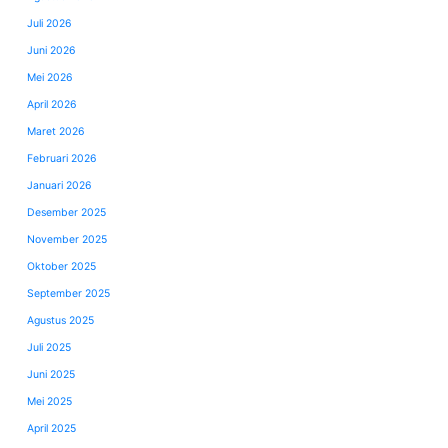
Juli 2026
Juni 2026
Mei 2026
April 2026
Maret 2026
Februari 2026
Januari 2026
Desember 2025
November 2025
Oktober 2025
September 2025
Agustus 2025
Juli 2025
Juni 2025
Mei 2025
April 2025