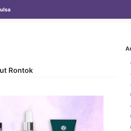
pulsa
A
ut Rontok