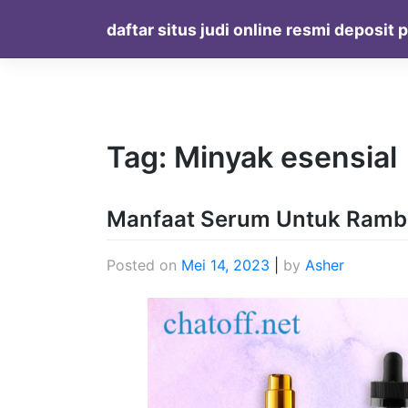
Skip
daftar situs judi online resmi deposit 
to
content
Tag:
Minyak esensial
Manfaat Serum Untuk Ramb
Posted on
Mei 14, 2023
|
by
Asher