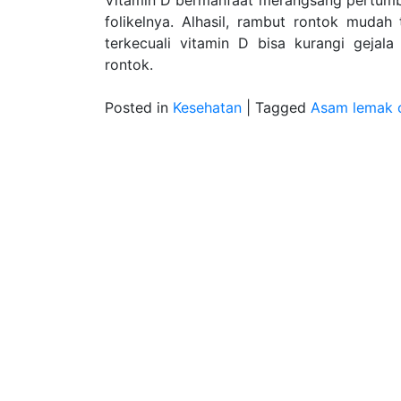
Vitamin D bermanfaat merangsang pertumb
folikelnya. Alhasil, rambut rontok mudah 
terkecuali vitamin D bisa kurangi gejal
rontok.
Posted in
Kesehatan
|
Tagged
Asam lemak