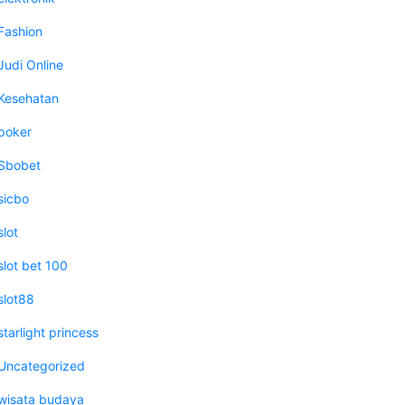
Fashion
Judi Online
Kesehatan
poker
Sbobet
sicbo
slot
slot bet 100
slot88
starlight princess
Uncategorized
wisata budaya