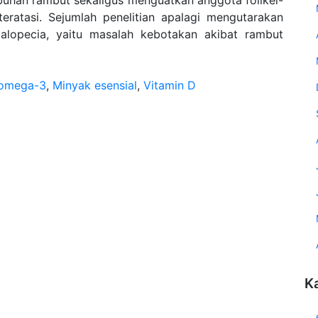
uhan rambut sekaligus menguatkan anggota folikel-
teratasi. Sejumlah penelitian apalagi mengutarakan
a alopecia, yaitu masalah kebotakan akibat rambut
 omega-3
,
Minyak esensial
,
Vitamin D
K