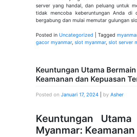
server yang handal, dan peluang untuk m
tidak mencoba keberuntungan Anda di du
bergabung dan mulai memutar gulungan slo
Posted in
Uncategorized
|
Tagged
myanmar
gacor myanmar
,
slot myanmar
,
slot server
Keuntungan Utama Bermain 
Keamanan dan Kepuasan Te
Posted on
Januari 17, 2024
|
by
Asher
Keuntungan Utama 
Myanmar: Keamanan 