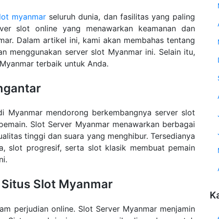
slot myanmar
seluruh dunia, dan fasilitas yang paling
erver slot online yang menawarkan keamanan dan
ar. Dalam artikel ini, kami akan membahas tentang
 menggunakan server slot Myanmar ini. Selain itu,
 Myanmar terbaik untuk Anda.
ngantar
t di Myanmar mendorong berkembangnya server slot
emain. Slot Server Myanmar menawarkan berbagai
ualitas tinggi dan suara yang menghibur. Tersedianya
, slot progresif, serta slot klasik membuat pemain
i.
 Situs Slot Myanmar
K
am perjudian online. Slot Server Myanmar menjamin