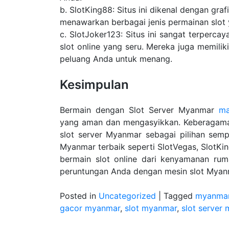
b. SlotKing88: Situs ini dikenal dengan gra
menawarkan berbagai jenis permainan slot
c. SlotJoker123: Situs ini sangat terper
slot online yang seru. Mereka juga memil
peluang Anda untuk menang.
Kesimpulan
Bermain dengan Slot Server Myanmar
ma
yang aman dan mengasyikkan. Keberagama
slot server Myanmar sebagai pilihan sem
Myanmar terbaik seperti SlotVegas, SlotKi
bermain slot online dari kenyamanan rum
peruntungan Anda dengan mesin slot Myanm
Posted in
Uncategorized
|
Tagged
myanmar
gacor myanmar
,
slot myanmar
,
slot server