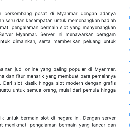
n berkembang pesat di Myanmar dengan adanya
uran seru dan kesempatan untuk memenangkan hadiah
nikmati pengalaman bermain slot yang menyenangkan
Server Myanmar. Server ini menawarkan beragam
ntuk dimainkan, serta memberikan peluang untuk
inan judi online yang paling populer di Myanmar.
a dan fitur menarik yang membuat para pemainnya
 Dari slot klasik hingga slot modern dengan grafis
uatu untuk semua orang, mulai dari pemula hingga
k untuk bermain slot di negara ini. Dengan server
pat menikmati pengalaman bermain yang lancar dan