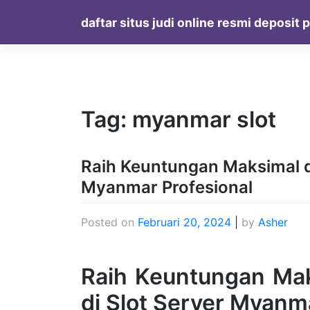
Skip
daftar situs judi online resmi deposit 
to
content
Tag:
myanmar slot
Raih Keuntungan Maksimal d
Myanmar Profesional
Posted on
Februari 20, 2024
|
by
Asher
Raih Keuntungan Ma
di Slot Server Myanm