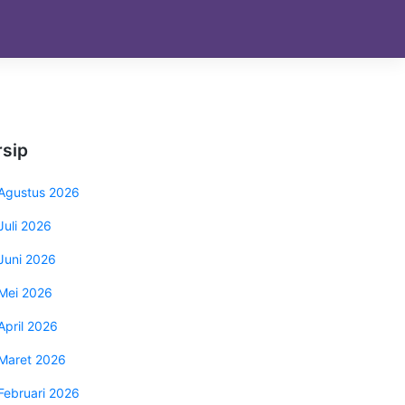
rsip
Agustus 2026
Juli 2026
Juni 2026
Mei 2026
April 2026
Maret 2026
Februari 2026