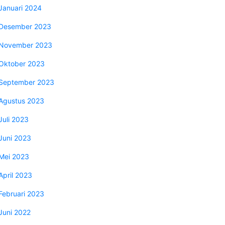
Januari 2024
Desember 2023
November 2023
Oktober 2023
September 2023
Agustus 2023
Juli 2023
Juni 2023
Mei 2023
April 2023
Februari 2023
Juni 2022