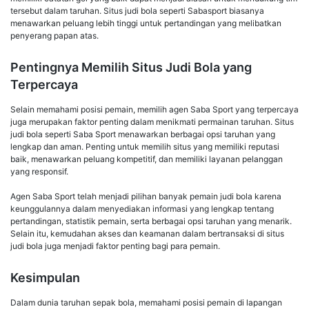
tersebut dalam taruhan. Situs judi bola seperti Sabasport biasanya
menawarkan peluang lebih tinggi untuk pertandingan yang melibatkan
penyerang papan atas.
Pentingnya Memilih Situs Judi Bola yang
Terpercaya
Selain memahami posisi pemain, memilih agen Saba Sport yang terpercaya
juga merupakan faktor penting dalam menikmati permainan taruhan. Situs
judi bola seperti Saba Sport menawarkan berbagai opsi taruhan yang
lengkap dan aman. Penting untuk memilih situs yang memiliki reputasi
baik, menawarkan peluang kompetitif, dan memiliki layanan pelanggan
yang responsif.
Agen Saba Sport telah menjadi pilihan banyak pemain judi bola karena
keunggulannya dalam menyediakan informasi yang lengkap tentang
pertandingan, statistik pemain, serta berbagai opsi taruhan yang menarik.
Selain itu, kemudahan akses dan keamanan dalam bertransaksi di situs
judi bola juga menjadi faktor penting bagi para pemain.
Kesimpulan
Dalam dunia taruhan sepak bola, memahami posisi pemain di lapangan