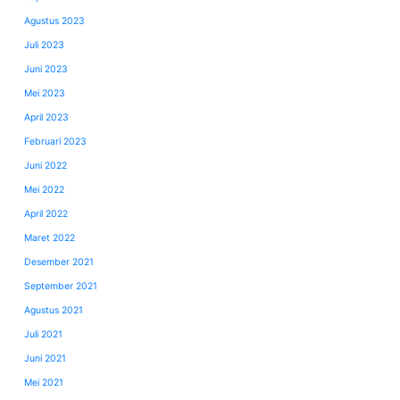
Agustus 2023
Juli 2023
Juni 2023
Mei 2023
April 2023
Februari 2023
Juni 2022
Mei 2022
April 2022
Maret 2022
Desember 2021
September 2021
Agustus 2021
Juli 2021
Juni 2021
Mei 2021