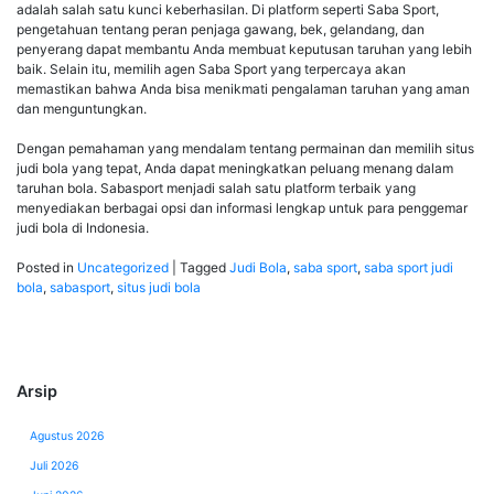
adalah salah satu kunci keberhasilan. Di platform seperti Saba Sport,
pengetahuan tentang peran penjaga gawang, bek, gelandang, dan
penyerang dapat membantu Anda membuat keputusan taruhan yang lebih
baik. Selain itu, memilih agen Saba Sport yang terpercaya akan
memastikan bahwa Anda bisa menikmati pengalaman taruhan yang aman
dan menguntungkan.
Dengan pemahaman yang mendalam tentang permainan dan memilih situs
judi bola yang tepat, Anda dapat meningkatkan peluang menang dalam
taruhan bola. Sabasport menjadi salah satu platform terbaik yang
menyediakan berbagai opsi dan informasi lengkap untuk para penggemar
judi bola di Indonesia.
Posted in
Uncategorized
|
Tagged
Judi Bola
,
saba sport
,
saba sport judi
bola
,
sabasport
,
situs judi bola
Arsip
Agustus 2026
Juli 2026