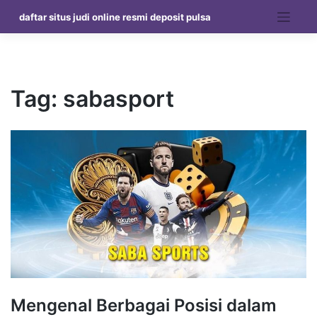
Skip
daftar situs judi online resmi deposit pulsa
to
content
Tag:
sabasport
Mengenal Berbagai Posisi dalam