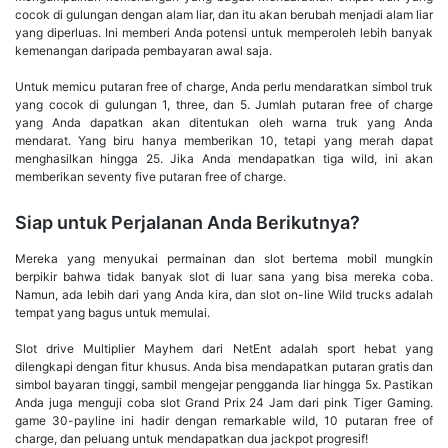
cocok di gulungan dengan alam liar, dan itu akan berubah menjadi alam liar
yang diperluas. Ini memberi Anda potensi untuk memperoleh lebih banyak
kemenangan daripada pembayaran awal saja.
Untuk memicu putaran free of charge, Anda perlu mendaratkan simbol truk
yang cocok di gulungan 1, three, dan 5. Jumlah putaran free of charge
yang Anda dapatkan akan ditentukan oleh warna truk yang Anda
mendarat. Yang biru hanya memberikan 10, tetapi yang merah dapat
menghasilkan hingga 25. Jika Anda mendapatkan tiga wild, ini akan
memberikan seventy five putaran free of charge.
Siap untuk Perjalanan Anda Berikutnya?
Mereka yang menyukai permainan dan slot bertema mobil mungkin
berpikir bahwa tidak banyak slot di luar sana yang bisa mereka coba.
Namun, ada lebih dari yang Anda kira, dan slot on-line Wild trucks adalah
tempat yang bagus untuk memulai.
Slot drive Multiplier Mayhem dari NetEnt adalah sport hebat yang
dilengkapi dengan fitur khusus. Anda bisa mendapatkan putaran gratis dan
simbol bayaran tinggi, sambil mengejar pengganda liar hingga 5x. Pastikan
Anda juga menguji coba slot Grand Prix 24 Jam dari pink Tiger Gaming.
game 30-payline ini hadir dengan remarkable wild, 10 putaran free of
charge, dan peluang untuk mendapatkan dua jackpot progresif!