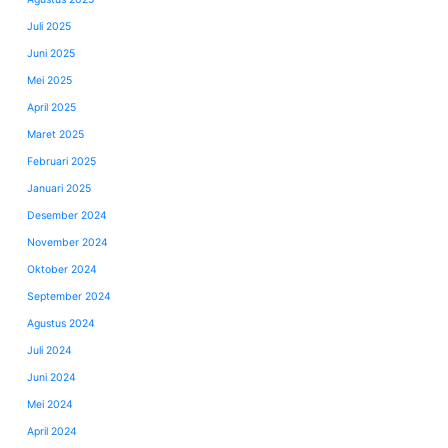
Juli 2025
Juni 2025
Mei 2025
April 2025
Maret 2025
Februari 2025
Januari 2025
Desember 2024
November 2024
Oktober 2024
September 2024
Agustus 2024
Juli 2024
Juni 2024
Mei 2024
April 2024