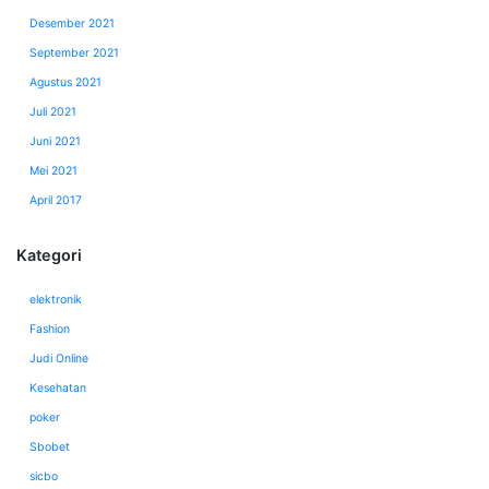
Desember 2021
September 2021
Agustus 2021
Juli 2021
Juni 2021
Mei 2021
April 2017
Kategori
elektronik
Fashion
Judi Online
Kesehatan
poker
Sbobet
sicbo