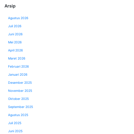
Arsip
Agustus 2026
Juli 2026
Juni 2026
Mei 2026
April 2026
Maret 2026
Februari 2026
Januari 2026
Desember 2025
November 2025
Oktober 2025
September 2025
Agustus 2025
Juli 2025
Juni 2025