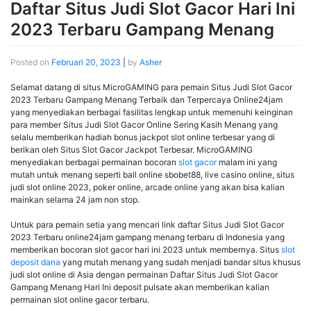
Daftar Situs Judi Slot Gacor Hari Ini
2023 Terbaru Gampang Menang
Posted on
Februari 20, 2023
|
by
Asher
Selamat datang di situs MicroGAMING para pemain Situs Judi Slot Gacor
2023 Terbaru Gampang Menang Terbaik dan Terpercaya Online24jam
yang menyediakan berbagai fasilitas lengkap untuk memenuhi keinginan
para member Situs Judi Slot Gacor Online Sering Kasih Menang yang
selalu memberikan hadiah bonus jackpot slot online terbesar yang di
berikan oleh Situs Slot Gacor Jackpot Terbesar. MicroGAMING
menyediakan berbagai permainan bocoran
slot gacor
malam ini yang
mutah untuk menang seperti ball online sbobet88, live casino online, situs
judi slot online 2023, poker online, arcade online yang akan bisa kalian
mainkan selama 24 jam non stop.
Untuk para pemain setia yang mencari link daftar Situs Judi Slot Gacor
2023 Terbaru online24jam gampang menang terbaru di Indonesia yang
memberikan bocoran slot gacor hari ini 2023 untuk membernya. Situs
slot
deposit dana
yang mutah menang yang sudah menjadi bandar situs khusus
judi slot online di Asia dengan permainan Daftar Situs Judi Slot Gacor
Gampang Menang Hari Ini deposit pulsate akan memberikan kalian
permainan slot online gacor terbaru.