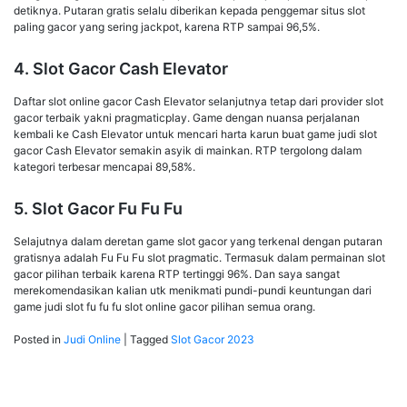
detiknya. Putaran gratis selalu diberikan kepada penggemar situs slot
paling gacor yang sering jackpot, karena RTP sampai 96,5%.
4. Slot Gacor Cash Elevator
Daftar slot online gacor Cash Elevator selanjutnya tetap dari provider slot
gacor terbaik yakni pragmaticplay. Game dengan nuansa perjalanan
kembali ke Cash Elevator untuk mencari harta karun buat game judi slot
gacor Cash Elevator semakin asyik di mainkan. RTP tergolong dalam
kategori terbesar mencapai 89,58%.
5. Slot Gacor Fu Fu Fu
Selajutnya dalam deretan game slot gacor yang terkenal dengan putaran
gratisnya adalah Fu Fu Fu slot pragmatic. Termasuk dalam permainan slot
gacor pilihan terbaik karena RTP tertinggi 96%. Dan saya sangat
merekomendasikan kalian utk menikmati pundi-pundi keuntungan dari
game judi slot fu fu fu slot online gacor pilihan semua orang.
Posted in
Judi Online
|
Tagged
Slot Gacor 2023