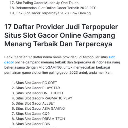
Slot Paling Gacor Mudah Jp One Touch
Rekomendasi Slot Online Gacor Terbaik 2023 RTG
Link Slot Gacor Terpercaya 2023 Flow Gaming
17 Daftar Provider Judi Terpopuler
Situs Slot Gacor Online Gampang
Menang Terbaik Dan Terpercaya
Berikut adalah 17 daftar nama nama provider judi terpopuler situs
slot
gacor
online gampang menang terbaik dan terpercaya di Indonesia yang
bekerjasama dengan MicroGAMING, untuk menyediakan berbagai
permainan game slot online paling gacor 2023 untuk anda mainkan:
Situs Slot Gacor PG SOFT
Situs Slot Gacor PLAYSTAR
Situs Slot Gacor ONE TOUCH
Situs Slot Gacor PRAGMATIC PLAY
Situs Slot Gacor ALLBET
Situs Slot Gacor ASIA GAMING
Situs Slot Gacor CQ9
Situs Slot Gacor DREAM TECH
Situs Slot Gacor BBIN