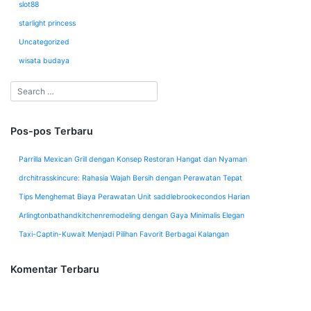
slot88
starlight princess
Uncategorized
wisata budaya
Pos-pos Terbaru
Parrilla Mexican Grill dengan Konsep Restoran Hangat dan Nyaman
drchitrasskincure: Rahasia Wajah Bersih dengan Perawatan Tepat
Tips Menghemat Biaya Perawatan Unit saddlebrookecondos Harian
Arlingtonbathandkitchenremodeling dengan Gaya Minimalis Elegan
Taxi-Captin-Kuwait Menjadi Pilihan Favorit Berbagai Kalangan
Komentar Terbaru