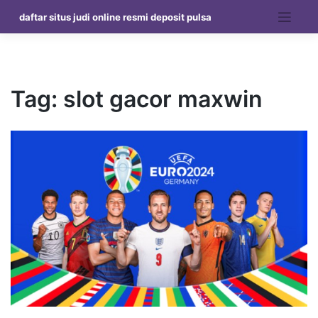
Skip
daftar situs judi online resmi deposit pulsa
to
content
Tag:
slot gacor maxwin