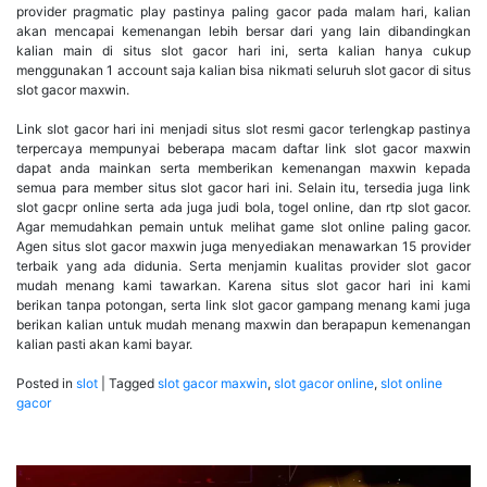
provider pragmatic play pastinya paling gacor pada malam hari, kalian
akan mencapai kemenangan lebih bersar dari yang lain dibandingkan
kalian main di situs slot gacor hari ini, serta kalian hanya cukup
menggunakan 1 account saja kalian bisa nikmati seluruh slot gacor di situs
slot gacor maxwin.
Link slot gacor hari ini menjadi situs slot resmi gacor terlengkap pastinya
terpercaya mempunyai beberapa macam daftar link slot gacor maxwin
dapat anda mainkan serta memberikan kemenangan maxwin kepada
semua para member situs slot gacor hari ini. Selain itu, tersedia juga link
slot gacpr online serta ada juga judi bola, togel online, dan rtp slot gacor.
Agar memudahkan pemain untuk melihat game slot online paling gacor.
Agen situs slot gacor maxwin juga menyediakan menawarkan 15 provider
terbaik yang ada didunia. Serta menjamin kualitas provider slot gacor
mudah menang kami tawarkan. Karena situs slot gacor hari ini kami
berikan tanpa potongan, serta link slot gacor gampang menang kami juga
berikan kalian untuk mudah menang maxwin dan berapapun kemenangan
kalian pasti akan kami bayar.
Posted in
slot
|
Tagged
slot gacor maxwin
,
slot gacor online
,
slot online
gacor