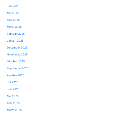
Juni 2026
Mei 2026
April 2026
Maret 2026
Februari 2026
Januari 2026
Desember 2025
November 2025
Oktober 2025
September 2025
Agustus 2025
Juli 2025
Juni 2025
Mei 2025
April 2025
Maret 2025