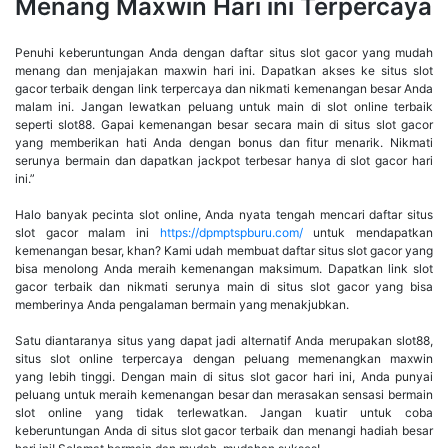
Menang Maxwin Hari ini Terpercaya
Penuhi keberuntungan Anda dengan daftar situs slot gacor yang mudah
menang dan menjajakan maxwin hari ini. Dapatkan akses ke situs slot
gacor terbaik dengan link terpercaya dan nikmati kemenangan besar Anda
malam ini. Jangan lewatkan peluang untuk main di slot online terbaik
seperti slot88. Gapai kemenangan besar secara main di situs slot gacor
yang memberikan hati Anda dengan bonus dan fitur menarik. Nikmati
serunya bermain dan dapatkan jackpot terbesar hanya di slot gacor hari
ini.”
Halo banyak pecinta slot online, Anda nyata tengah mencari daftar situs
slot gacor malam ini
https://dpmptspburu.com/
untuk mendapatkan
kemenangan besar, khan? Kami udah membuat daftar situs slot gacor yang
bisa menolong Anda meraih kemenangan maksimum. Dapatkan link slot
gacor terbaik dan nikmati serunya main di situs slot gacor yang bisa
memberinya Anda pengalaman bermain yang menakjubkan.
Satu diantaranya situs yang dapat jadi alternatif Anda merupakan slot88,
situs slot online terpercaya dengan peluang memenangkan maxwin
yang lebih tinggi. Dengan main di situs slot gacor hari ini, Anda punyai
peluang untuk meraih kemenangan besar dan merasakan sensasi bermain
slot online yang tidak terlewatkan. Jangan kuatir untuk coba
keberuntungan Anda di situs slot gacor terbaik dan menangi hadiah besar