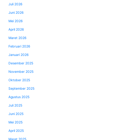
Juli 2026
Juni 2026
Mei 2026
April 2026
Maret 2026
Februari 2026
Januari 2026
Desember 2025
November 2025
Oktober 2025
September 2025
Agustus 2025
Juli 2025
Juni 2025
Mei 2025
April 2025
Maret 2025