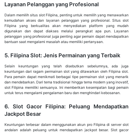
Layanan Pelanggan yang Profesional
Dalam memilih situs slot Filipina, penting untuk memilih yang menawarkan
kemudahan akses dan layanan pelanggan yang profesional. Situs slot
Filipina yang berkualitas akan menyediakan platform yang mudah
digunakan dan dapat diakses melalui perangkat apa pun. Layanan
pelanggan yang profesional juga penting agar pemain dapat mendapatkan
bantuan saat mengalami masalah atau memiliki pertanyaan.
5. Filipina Slot: Jenis Permainan yang Terbaik
Selain keuntungan yang telah disebutkan sebelumnya, ada juga
keuntungan dari ragam permainan slot yang ditawarkan oleh Filipina slot.
Para pemain dapat menikmati berbagai tipe permainan slot yang menarik
dan mendebarkan. Dari tema tradisional hingga tema modern yang inovatif,
slot Filipina memiliki semuanya. Ini memberikan kesempatan bagi pemain
untuk terus mengalami pengalaman baru dan menghindari kebosanan.
6. Slot Gacor Filipina: Peluang Mendapatkan
Jackpot Besar
Keuntungan terbesar dalam menggunakan akun pro Filipina di server slot
andalan adalah peluang untuk mendapatkan jackpot besar. Slot gacor