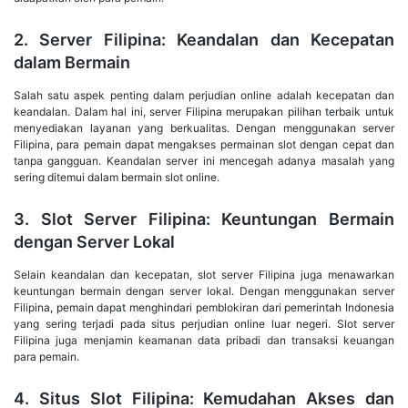
2. Server Filipina: Keandalan dan Kecepatan
dalam Bermain
Salah satu aspek penting dalam perjudian online adalah kecepatan dan
keandalan. Dalam hal ini, server Filipina merupakan pilihan terbaik untuk
menyediakan layanan yang berkualitas. Dengan menggunakan server
Filipina, para pemain dapat mengakses permainan slot dengan cepat dan
tanpa gangguan. Keandalan server ini mencegah adanya masalah yang
sering ditemui dalam bermain slot online.
3. Slot Server Filipina: Keuntungan Bermain
dengan Server Lokal
Selain keandalan dan kecepatan, slot server Filipina juga menawarkan
keuntungan bermain dengan server lokal. Dengan menggunakan server
Filipina, pemain dapat menghindari pemblokiran dari pemerintah Indonesia
yang sering terjadi pada situs perjudian online luar negeri. Slot server
Filipina juga menjamin keamanan data pribadi dan transaksi keuangan
para pemain.
4. Situs Slot Filipina: Kemudahan Akses dan