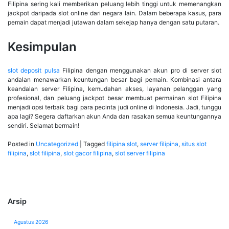
Filipina sering kali memberikan peluang lebih tinggi untuk memenangkan
jackpot daripada slot online dari negara lain. Dalam beberapa kasus, para
pemain dapat menjadi jutawan dalam sekejap hanya dengan satu putaran.
Kesimpulan
slot deposit pulsa
Filipina dengan menggunakan akun pro di server slot
andalan menawarkan keuntungan besar bagi pemain. Kombinasi antara
keandalan server Filipina, kemudahan akses, layanan pelanggan yang
profesional, dan peluang jackpot besar membuat permainan slot Filipina
menjadi opsi terbaik bagi para pecinta judi online di Indonesia. Jadi, tunggu
apa lagi? Segera daftarkan akun Anda dan rasakan semua keuntungannya
sendiri. Selamat bermain!
Posted in
Uncategorized
|
Tagged
filipina slot
,
server filipina
,
situs slot
filipina
,
slot filipina
,
slot gacor filipina
,
slot server filipina
Arsip
Agustus 2026