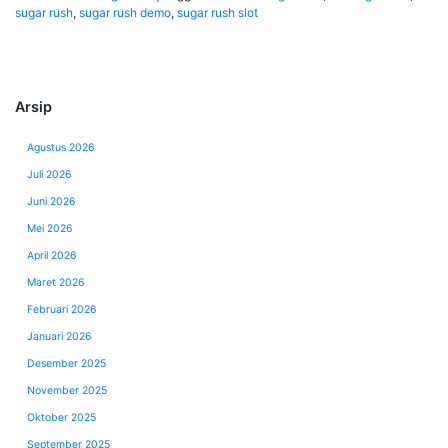
sugar rush
,
sugar rush demo
,
sugar rush slot
Arsip
Agustus 2026
Juli 2026
Juni 2026
Mei 2026
April 2026
Maret 2026
Februari 2026
Januari 2026
Desember 2025
November 2025
Oktober 2025
September 2025