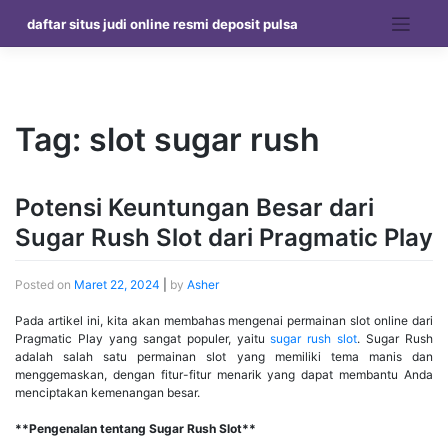
Skip
daftar situs judi online resmi deposit pulsa
to
content
Tag:
slot sugar rush
Potensi Keuntungan Besar dari
Sugar Rush Slot dari Pragmatic Play
Posted on
Maret 22, 2024
|
by
Asher
Pada artikel ini, kita akan membahas mengenai permainan slot online dari
Pragmatic Play yang sangat populer, yaitu
sugar rush slot
. Sugar Rush
adalah salah satu permainan slot yang memiliki tema manis dan
menggemaskan, dengan fitur-fitur menarik yang dapat membantu Anda
menciptakan kemenangan besar.
**Pengenalan tentang Sugar Rush Slot**