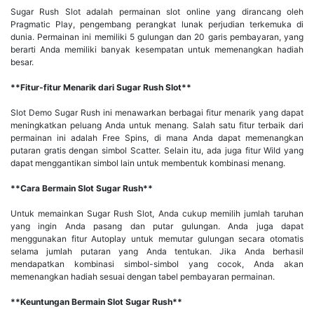
Sugar Rush Slot adalah permainan slot online yang dirancang oleh
Pragmatic Play, pengembang perangkat lunak perjudian terkemuka di
dunia. Permainan ini memiliki 5 gulungan dan 20 garis pembayaran, yang
berarti Anda memiliki banyak kesempatan untuk memenangkan hadiah
besar.
**Fitur-fitur Menarik dari Sugar Rush Slot**
Slot Demo Sugar Rush ini menawarkan berbagai fitur menarik yang dapat
meningkatkan peluang Anda untuk menang. Salah satu fitur terbaik dari
permainan ini adalah Free Spins, di mana Anda dapat memenangkan
putaran gratis dengan simbol Scatter. Selain itu, ada juga fitur Wild yang
dapat menggantikan simbol lain untuk membentuk kombinasi menang.
**Cara Bermain Slot Sugar Rush**
Untuk memainkan Sugar Rush Slot, Anda cukup memilih jumlah taruhan
yang ingin Anda pasang dan putar gulungan. Anda juga dapat
menggunakan fitur Autoplay untuk memutar gulungan secara otomatis
selama jumlah putaran yang Anda tentukan. Jika Anda berhasil
mendapatkan kombinasi simbol-simbol yang cocok, Anda akan
memenangkan hadiah sesuai dengan tabel pembayaran permainan.
**Keuntungan Bermain Slot Sugar Rush**