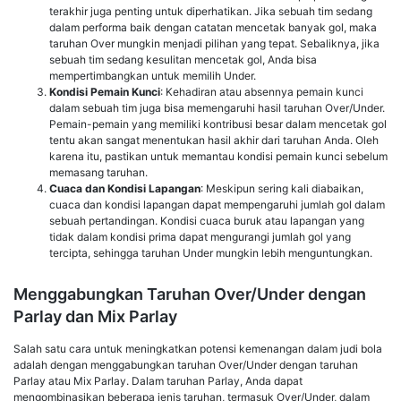
terakhir juga penting untuk diperhatikan. Jika sebuah tim sedang
dalam performa baik dengan catatan mencetak banyak gol, maka
taruhan Over mungkin menjadi pilihan yang tepat. Sebaliknya, jika
sebuah tim sedang kesulitan mencetak gol, Anda bisa
mempertimbangkan untuk memilih Under.
Kondisi Pemain Kunci
: Kehadiran atau absennya pemain kunci
dalam sebuah tim juga bisa memengaruhi hasil taruhan Over/Under.
Pemain-pemain yang memiliki kontribusi besar dalam mencetak gol
tentu akan sangat menentukan hasil akhir dari taruhan Anda. Oleh
karena itu, pastikan untuk memantau kondisi pemain kunci sebelum
memasang taruhan.
Cuaca dan Kondisi Lapangan
: Meskipun sering kali diabaikan,
cuaca dan kondisi lapangan dapat mempengaruhi jumlah gol dalam
sebuah pertandingan. Kondisi cuaca buruk atau lapangan yang
tidak dalam kondisi prima dapat mengurangi jumlah gol yang
tercipta, sehingga taruhan Under mungkin lebih menguntungkan.
Menggabungkan Taruhan Over/Under dengan
Parlay dan Mix Parlay
Salah satu cara untuk meningkatkan potensi kemenangan dalam judi bola
adalah dengan menggabungkan taruhan Over/Under dengan taruhan
Parlay atau Mix Parlay. Dalam taruhan Parlay, Anda dapat
mengombinasikan beberapa jenis taruhan, termasuk Over/Under, dalam