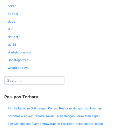
poker
Sbobet
sicbo
slot
slot bet 100
slot88
starlight princess
Uncategorized
wisata budaya
Pos-pos Terbaru
Parrilla Mexican Grill dengan Konsep Restoran Hangat dan Nyaman
drchitrasskincure: Rahasia Wajah Bersih dengan Perawatan Tepat
Tips Menghemat Biaya Perawatan Unit saddlebrookecondos Harian