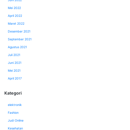
Juni 2022
Mei 2022
April 2022
Maret 2022
Desember 2021
September 2021
Agustus 2021
Juli 2021
Juni 2021
Mei 2021
April 2017
Kategori
elektronik
Fashion
Judi Online
Kesehatan