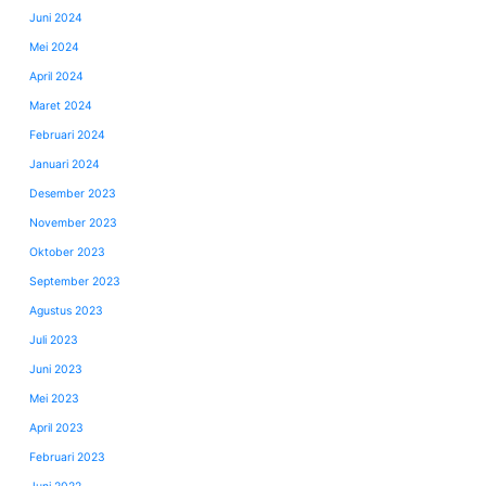
Juni 2024
Mei 2024
April 2024
Maret 2024
Februari 2024
Januari 2024
Desember 2023
November 2023
Oktober 2023
September 2023
Agustus 2023
Juli 2023
Juni 2023
Mei 2023
April 2023
Februari 2023