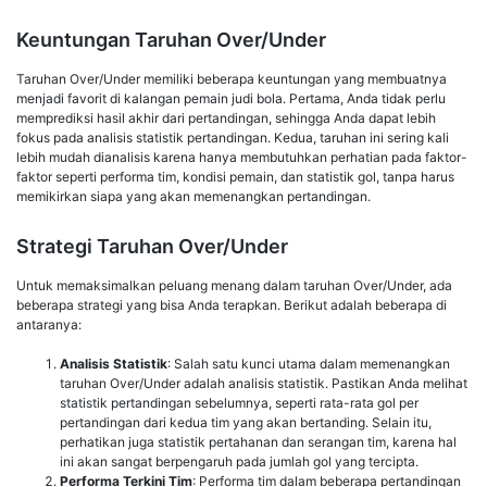
Keuntungan Taruhan Over/Under
Taruhan Over/Under memiliki beberapa keuntungan yang membuatnya
menjadi favorit di kalangan pemain judi bola. Pertama, Anda tidak perlu
memprediksi hasil akhir dari pertandingan, sehingga Anda dapat lebih
fokus pada analisis statistik pertandingan. Kedua, taruhan ini sering kali
lebih mudah dianalisis karena hanya membutuhkan perhatian pada faktor-
faktor seperti performa tim, kondisi pemain, dan statistik gol, tanpa harus
memikirkan siapa yang akan memenangkan pertandingan.
Strategi Taruhan Over/Under
Untuk memaksimalkan peluang menang dalam taruhan Over/Under, ada
beberapa strategi yang bisa Anda terapkan. Berikut adalah beberapa di
antaranya:
Analisis Statistik
: Salah satu kunci utama dalam memenangkan
taruhan Over/Under adalah analisis statistik. Pastikan Anda melihat
statistik pertandingan sebelumnya, seperti rata-rata gol per
pertandingan dari kedua tim yang akan bertanding. Selain itu,
perhatikan juga statistik pertahanan dan serangan tim, karena hal
ini akan sangat berpengaruh pada jumlah gol yang tercipta.
Performa Terkini Tim
: Performa tim dalam beberapa pertandingan