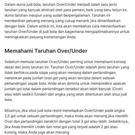
Dalam dunia judi bola, taruhan Over/Under menjadi salah satu jenis
taruhan yang banyak diminati oleh para pemain, baik yang baru terjun ke
dunia taruhan maupun yang sudah berpengalaman. Taruhan ini
memberikan peluang menang yang cukup menarik jika dimanfaatkan
dengan baik. Dalam artikel ini, kita akan membahas cara memanfaatkan
taruhan Over/Under di judi bola dan bagaimana mengoptimalkannya untuk
meningkatkan peluang kemenangan Anda.
Memahami Taruhan Over/Under
Sebelum memulai taruhan Over/Under, penting untuk memahami konsep
dasar dari jenis taruhan ini. Taruhan Over/Under adalah jenis taruhan yang
tidak berfokus pada siapa yang akan menang dalam pertandingan,
melainkan pada jumlah total gol yang akan tercipta dalam sebuah
pertandingan sepak bola. Anda akan diminta untuk memprediksi apakah
jumlah gol total dalam pertandingan tersebut akan lebih banyak (Over)
atau lebih sedikit (Under) dari angka yang telah ditentukan oleh situs judi
bola.
Misalnya, jika situs judi bola resmi menetapkan Over/Under pada angka
2,5 gol untuk sebuah pertandingan, maka Anda akan menang jika memilih
Over dan pertandingan berakhir dengan total 3 gol atau lebih. Sebaliknya,
jika Anda memilih Under dan total gol yang terjadi adalah 2 gol atau
kurang, maka Anda juga akan menang.