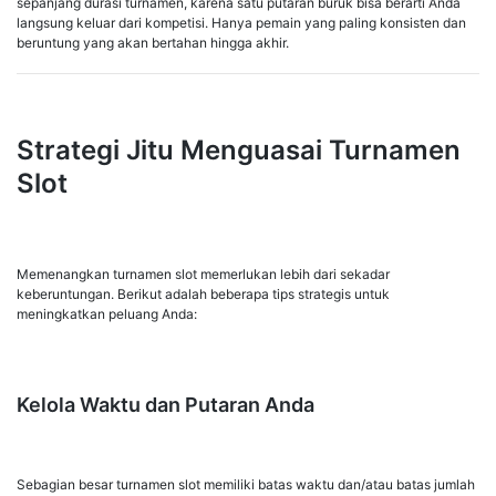
sepanjang durasi turnamen, karena satu putaran buruk bisa berarti Anda
langsung keluar dari kompetisi. Hanya pemain yang paling konsisten dan
beruntung yang akan bertahan hingga akhir.
Strategi Jitu Menguasai Turnamen
Slot
Memenangkan turnamen slot memerlukan lebih dari sekadar
keberuntungan. Berikut adalah beberapa tips strategis untuk
meningkatkan peluang Anda:
Kelola Waktu dan Putaran Anda
Sebagian besar turnamen slot memiliki batas waktu dan/atau batas jumlah