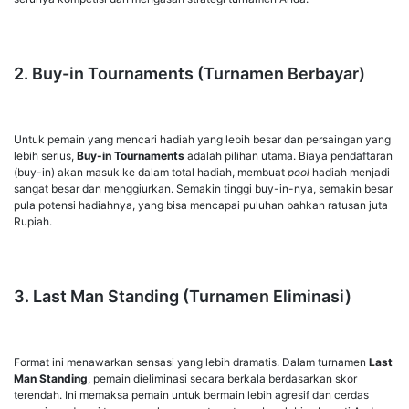
2. Buy-in Tournaments (Turnamen Berbayar)
Untuk pemain yang mencari hadiah yang lebih besar dan persaingan yang
lebih serius,
Buy-in Tournaments
adalah pilihan utama. Biaya pendaftaran
(buy-in) akan masuk ke dalam total hadiah, membuat
pool
hadiah menjadi
sangat besar dan menggiurkan. Semakin tinggi buy-in-nya, semakin besar
pula potensi hadiahnya, yang bisa mencapai puluhan bahkan ratusan juta
Rupiah.
3. Last Man Standing (Turnamen Eliminasi)
Format ini menawarkan sensasi yang lebih dramatis. Dalam turnamen
Last
Man Standing
, pemain dieliminasi secara berkala berdasarkan skor
terendah. Ini memaksa pemain untuk bermain lebih agresif dan cerdas