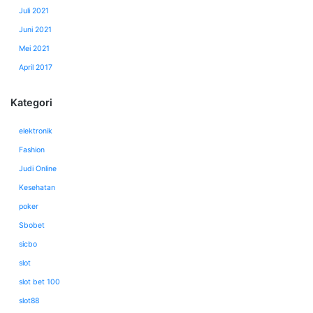
Juli 2021
Juni 2021
Mei 2021
April 2017
Kategori
elektronik
Fashion
Judi Online
Kesehatan
poker
Sbobet
sicbo
slot
slot bet 100
slot88