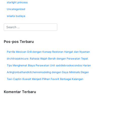
starlight princess
Uncategorized
wisata budaya
Pos-pos Terbaru
Parrilla Mexican Grill dengan Konsep Restoran Hangat dan Nyaman
drchitrasskincure: Rahasia Wajah Bersih dengan Perawatan Tepat
Tips Menghemat Biaya Perawatan Unit saddlebrookecondos Harian
Arlingtonbathandkitchenremodeling dengan Gaya Minimalis Elegan
Taxi-Captin-Kuwait Menjadi Pilihan Favorit Berbagai Kalangan
Komentar Terbaru