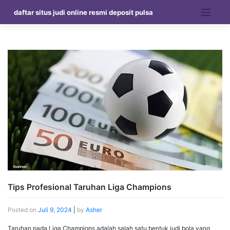
Skip
daftar situs judi online resmi deposit pulsa
to
content
Tips Profesional Taruhan Liga Champions
Posted on
Juli 9, 2024
|
by
Asher
Taruhan pada Liga Champions adalah salah satu bentuk judi bola yang