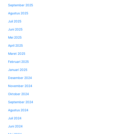
September 2025
Agustus 2025
Juli 2025
Juni 2025
Mei 2025
April 2025
Maret 2025
Februari 2025
Januari 2025
Desember 2024
November 2024
Oktober 2024
September 2024
Agustus 2024
Juli 2024
Juni 2024