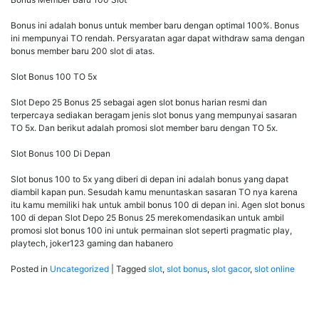
Bonus ini adalah bonus untuk member baru dengan optimal 100%. Bonus
ini mempunyai TO rendah. Persyaratan agar dapat withdraw sama dengan
bonus member baru 200 slot di atas.
Slot Bonus 100 TO 5x
Slot Depo 25 Bonus 25 sebagai agen slot bonus harian resmi dan
terpercaya sediakan beragam jenis slot bonus yang mempunyai sasaran
TO 5x. Dan berikut adalah promosi slot member baru dengan TO 5x.
Slot Bonus 100 Di Depan
Slot bonus 100 to 5x yang diberi di depan ini adalah bonus yang dapat
diambil kapan pun. Sesudah kamu menuntaskan sasaran TO nya karena
itu kamu memiliki hak untuk ambil bonus 100 di depan ini. Agen slot bonus
100 di depan Slot Depo 25 Bonus 25 merekomendasikan untuk ambil
promosi slot bonus 100 ini untuk permainan slot seperti pragmatic play,
playtech, joker123 gaming dan habanero
Posted in
Uncategorized
|
Tagged
slot
,
slot bonus
,
slot gacor
,
slot online