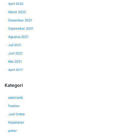
April 2022
Maret 2022
Desember 2021
September 2021
Agustus 2021
Juli 2021
Juni 2021
Mei 2021
April 2017
Kategori
elektronik
Fashion
Judi Online
Kesehatan
poker