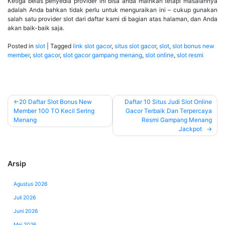
Ketiga belas penyedia provider ini bisa anda mainkan tetapi masalahnya
adalah Anda bahkan tidak perlu untuk menguraikan ini – cukup gunakan
salah satu provider slot dari daftar kami di bagian atas halaman, dan Anda
akan baik-baik saja.
Posted in
slot
|
Tagged
link slot gacor
,
situs slot gacor
,
slot
,
slot bonus new
member
,
slot gacor
,
slot gacor gampang menang
,
slot online
,
slot resmi
Navigasi
20 Daftar Slot Bonus New
Daftar 10 Situs Judi Slot Online
Member 100 TO Kecil Sering
Gacor Terbaik Dan Terpercaya
pos
Menang
Resmi Gampang Menang
Jackpot
Arsip
Agustus 2026
Juli 2026
Juni 2026
Mei 2026