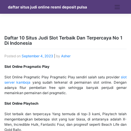
Skip
daftar situs judi online resmi deposit pulsa
to
content
Daftar 10 Situs Judi Slot Terbaik Dan Terpercaya No 1
Di Indonesia
Posted on
September 4, 2023
|
by
Asher
Slot Online Pragmatic Play
Slot Online Pragmatic Play Pragmatic Play sendiri salah satu provider
slot
server kamboja
yang sudah terkenal di permainan slot online. Dengan
adanya fitur pembelian free spin sehingga banyak penjudi gemar
memainkan permainan dari pragmatic.
Slot Online Playtech
Slot terbaik dan terpercaya Yang termuda di top-3 kami, Playtech telah
mengembangkan beberapa slot yang luar biasa, di antaranya adalah X-
Men, Incredible Hulk, Fantastic Four, dan progresif seperti Beach Life dan
Gold Rally.