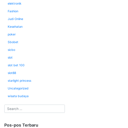
elektronik
Fashion
Judi Online
Kesehatan
poker
Sbobet
sicbo
slot
slot bet 100
slot88
starlight princess
Uncategorized
wisata budaya
Pos-pos Terbaru