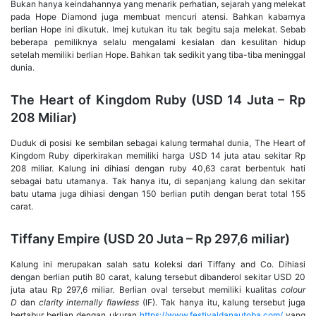
Bukan hanya keindahannya yang menarik perhatian, sejarah yang melekat
pada Hope Diamond juga membuat mencuri atensi. Bahkan kabarnya
berlian Hope ini dikutuk. Imej kutukan itu tak begitu saja melekat. Sebab
beberapa pemiliknya selalu mengalami kesialan dan kesulitan hidup
setelah memiliki berlian Hope. Bahkan tak sedikit yang tiba-tiba meninggal
dunia.
The Heart of Kingdom Ruby (USD 14 Juta – Rp
208 Miliar)
Duduk di posisi ke sembilan sebagai kalung termahal dunia, The Heart of
Kingdom Ruby diperkirakan memiliki harga USD 14 juta atau sekitar Rp
208 miliar. Kalung ini dihiasi dengan ruby 40,63 carat berbentuk hati
sebagai batu utamanya. Tak hanya itu, di sepanjang kalung dan sekitar
batu utama juga dihiasi dengan 150 berlian putih dengan berat total 155
carat.
Tiffany Empire (USD 20 Juta – Rp 297,6 miliar)
Kalung ini merupakan salah satu koleksi dari Tiffany and Co. Dihiasi
dengan berlian putih 80 carat, kalung tersebut dibanderol sekitar USD 20
juta atau Rp 297,6 miliar. Berlian oval tersebut memiliki kualitas
colour
D
dan
clarity internally flawless
(IF). Tak hanya itu, kalung tersebut juga
bertabur berlian dengan ukuran
https://www.festivaldanautoba.com/
yang