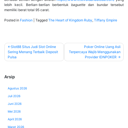
lebih kecil. Berlian-berlian berbentuk
baguette
dan bundar tersebut
memiliki berat total 95 carat.
Posted in
Fashion
|
Tagged
The Heart of Kingdom Ruby
,
Tiffany Empire
Navigasi
Slot88 Situs Judi Slot Online
Poker Online Uang Asli
Sering Menang Terbaik Deposit
Terpercaya Wajib Menggunakan
pos
Pulsa
Provider IDNPOKER
Arsip
Agustus 2026
Juli 2026
Juni 2026
Mei 2026
April 2026
Maret 2026