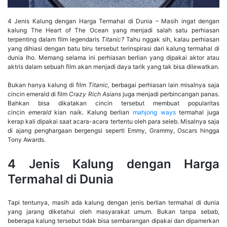
4 Jenis Kalung dengan Harga Termahal di Dunia – Masih ingat dengan
kalung The Heart of The Ocean yang menjadi salah satu perhiasan
terpenting dalam film legendaris
Titanic?
Tahu nggak sih, kalau perhiasan
yang dihiasi dengan batu biru tersebut terinspirasi dari kalung termahal di
dunia lho. Memang selama ini perhiasan berlian yang dipakai aktor atau
aktris dalam sebuah film akan menjadi daya tarik yang tak bisa dilewatkan.
Bukan hanya kalung di film
Titanic,
berbagai perhiasan lain misalnya saja
cincin emerald di film
Crazy Rich Asians
juga menjadi perbincangan panas.
Bahkan bisa dikatakan cincin tersebut membuat popularitas
cincin
emerald
kian naik. Kalung berlian
mahjong ways
termahal juga
kerap kali dipakai saat acara-acara tertentu oleh para seleb. Misalnya saja
di ajang penghargaan bergengsi seperti Emmy, Grammy, Oscars hingga
Tony Awards.
4 Jenis Kalung dengan Harga
Termahal di Dunia
Tapi tentunya, masih ada kalung dengan jenis berlian termahal di dunia
yang jarang diketahui oleh masyarakat umum. Bukan tanpa sebab,
beberapa kalung tersebut tidak bisa sembarangan dipakai dan dipamerkan