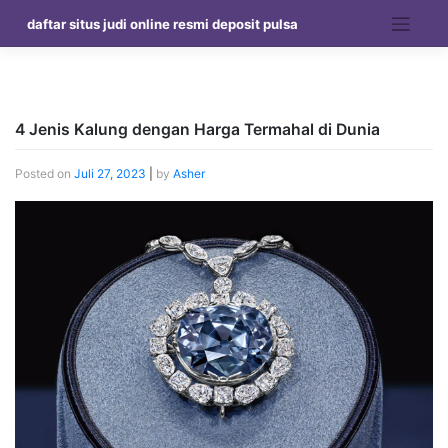
Skip
daftar situs judi online resmi deposit pulsa
to
content
4 Jenis Kalung dengan Harga Termahal di Dunia
Posted on
Juli 27, 2023
|
by
Asher