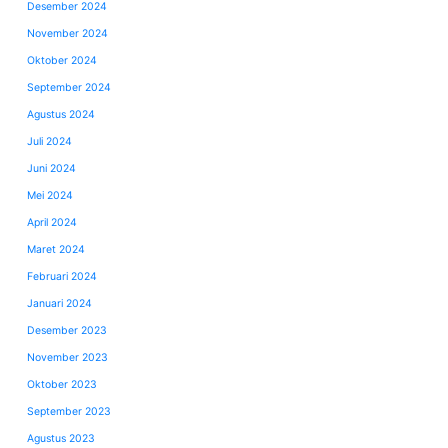
Desember 2024
November 2024
Oktober 2024
September 2024
Agustus 2024
Juli 2024
Juni 2024
Mei 2024
April 2024
Maret 2024
Februari 2024
Januari 2024
Desember 2023
November 2023
Oktober 2023
September 2023
Agustus 2023