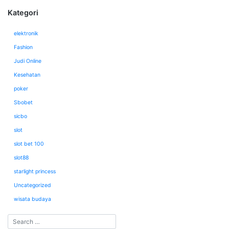
Kategori
elektronik
Fashion
Judi Online
Kesehatan
poker
Sbobet
sicbo
slot
slot bet 100
slot88
starlight princess
Uncategorized
wisata budaya