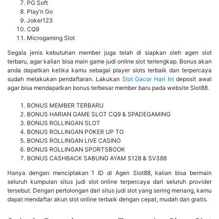
PG Soft
Play’n Go
Joker123
CQ9
Microgaming Slot
Segala jenis kebutuhan member juga telah di siapkan oleh agen slot
terbaru, agar kalian bisa main game judi online slot terlengkap. Bonus akan
anda dapatkan ketika kamu sebagai player slots terbaik dan terpercaya
sudah melakukan pendaftaran. Lakukan
Slot Gacor Hari Ini
deposit awal
agar bisa mendapatkan bonus terbesar member baru pada website Slot88.
BONUS MEMBER TERBARU
BONUS HARIAN GAME SLOT CQ9 & SPADEGAMING
BONUS ROLLINGAN SLOT
BONUS ROLLINGAN POKER UP TO
BONUS ROLLINGAN LIVE CASINO
BONUS ROLLINGAN SPORTSBOOK
BONUS CASHBACK SABUNG AYAM S128 & SV388
Hanya dengan menciptakan 1 ID di Agen Slot88, kalian bisa bermain
seluruh kumpulan situs judi slot online terpercaya dari seluruh provider
tersebut. Dengan pertolongan dari situs judi slot yang sering menang, kamu
dapat mendaftar akun slot online terbaik dengan cepat, mudah dan gratis.