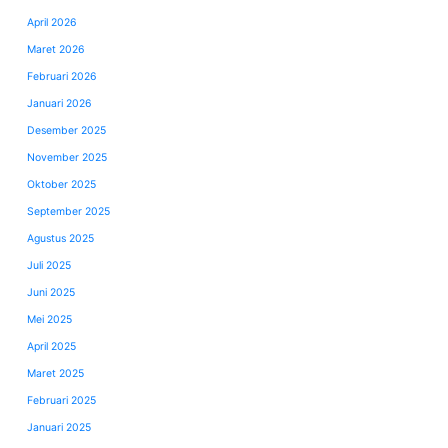
April 2026
Maret 2026
Februari 2026
Januari 2026
Desember 2025
November 2025
Oktober 2025
September 2025
Agustus 2025
Juli 2025
Juni 2025
Mei 2025
April 2025
Maret 2025
Februari 2025
Januari 2025