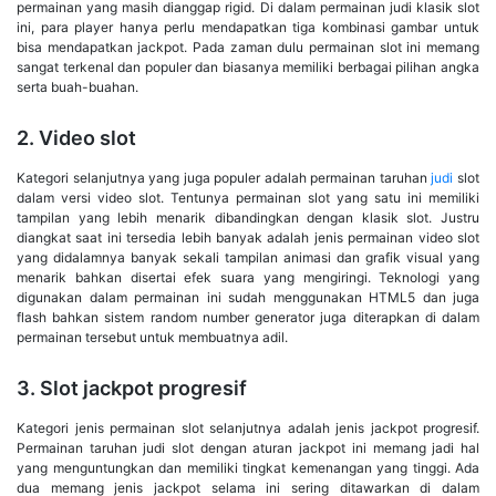
permainan yang masih dianggap rigid. Di dalam permainan judi klasik slot
ini, para player hanya perlu mendapatkan tiga kombinasi gambar untuk
bisa mendapatkan jackpot. Pada zaman dulu permainan slot ini memang
sangat terkenal dan populer dan biasanya memiliki berbagai pilihan angka
serta buah-buahan.
2. Video slot
Kategori selanjutnya yang juga populer adalah permainan taruhan
judi
slot
dalam versi video slot. Tentunya permainan slot yang satu ini memiliki
tampilan yang lebih menarik dibandingkan dengan klasik slot. Justru
diangkat saat ini tersedia lebih banyak adalah jenis permainan video slot
yang didalamnya banyak sekali tampilan animasi dan grafik visual yang
menarik bahkan disertai efek suara yang mengiringi. Teknologi yang
digunakan dalam permainan ini sudah menggunakan HTML5 dan juga
flash bahkan sistem random number generator juga diterapkan di dalam
permainan tersebut untuk membuatnya adil.
3. Slot jackpot progresif
Kategori jenis permainan slot selanjutnya adalah jenis jackpot progresif.
Permainan taruhan judi slot dengan aturan jackpot ini memang jadi hal
yang menguntungkan dan memiliki tingkat kemenangan yang tinggi. Ada
dua memang jenis jackpot selama ini sering ditawarkan di dalam