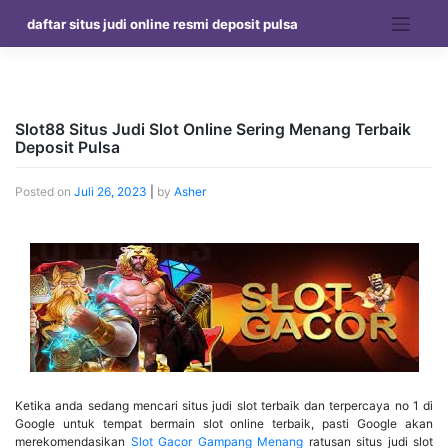
Skip
daftar situs judi online resmi deposit pulsa
to
content
Slot88 Situs Judi Slot Online Sering Menang Terbaik
Deposit Pulsa
Posted on
Juli 26, 2023
|
by
Asher
Ketika anda sedang mencari situs judi slot terbaik dan terpercaya no 1 di
Google untuk tempat bermain slot online terbaik, pasti Google akan
merekomendasikan
Slot Gacor Gampang Menang
ratusan situs judi slot