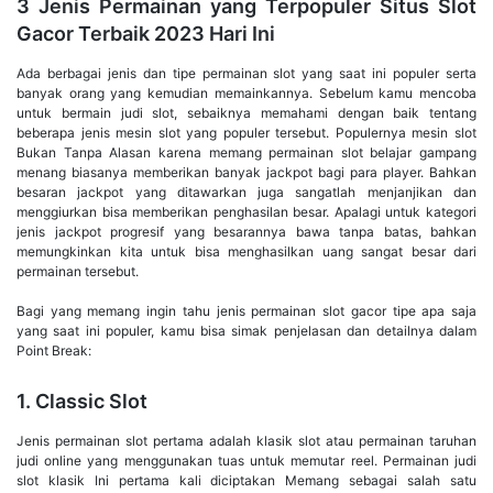
3 Jenis Permainan yang Terpopuler Situs Slot
Gacor Terbaik 2023 Hari Ini
Ada berbagai jenis dan tipe permainan slot yang saat ini populer serta
banyak orang yang kemudian memainkannya. Sebelum kamu mencoba
untuk bermain judi slot, sebaiknya memahami dengan baik tentang
beberapa jenis mesin slot yang populer tersebut. Populernya mesin slot
Bukan Tanpa Alasan karena memang permainan slot belajar gampang
menang biasanya memberikan banyak jackpot bagi para player. Bahkan
besaran jackpot yang ditawarkan juga sangatlah menjanjikan dan
menggiurkan bisa memberikan penghasilan besar. Apalagi untuk kategori
jenis jackpot progresif yang besarannya bawa tanpa batas, bahkan
memungkinkan kita untuk bisa menghasilkan uang sangat besar dari
permainan tersebut.
Bagi yang memang ingin tahu jenis permainan slot gacor tipe apa saja
yang saat ini populer, kamu bisa simak penjelasan dan detailnya dalam
Point Break:
1. Classic Slot
Jenis permainan slot pertama adalah klasik slot atau permainan taruhan
judi online yang menggunakan tuas untuk memutar reel. Permainan judi
slot klasik Ini pertama kali diciptakan Memang sebagai salah satu