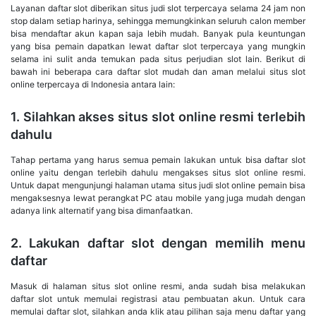
Layanan daftar slot diberikan situs judi slot terpercaya selama 24 jam non
stop dalam setiap harinya, sehingga memungkinkan seluruh calon member
bisa mendaftar akun kapan saja lebih mudah. Banyak pula keuntungan
yang bisa pemain dapatkan lewat daftar slot terpercaya yang mungkin
selama ini sulit anda temukan pada situs perjudian slot lain. Berikut di
bawah ini beberapa cara daftar slot mudah dan aman melalui situs slot
online terpercaya di Indonesia antara lain:
1. Silahkan akses situs slot online resmi terlebih
dahulu
Tahap pertama yang harus semua pemain lakukan untuk bisa daftar slot
online yaitu dengan terlebih dahulu mengakses situs slot online resmi.
Untuk dapat mengunjungi halaman utama situs judi slot online pemain bisa
mengaksesnya lewat perangkat PC atau mobile yang juga mudah dengan
adanya link alternatif yang bisa dimanfaatkan.
2. Lakukan daftar slot dengan memilih menu
daftar
Masuk di halaman situs slot online resmi, anda sudah bisa melakukan
daftar slot untuk memulai registrasi atau pembuatan akun. Untuk cara
memulai daftar slot, silahkan anda klik atau pilihan saja menu daftar yang