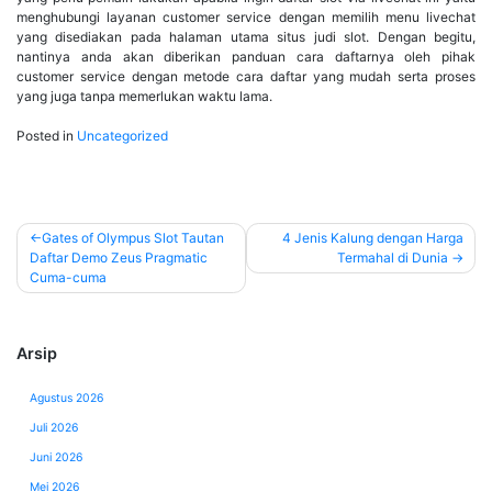
menghubungi layanan customer service dengan memilih menu livechat
yang disediakan pada halaman utama situs judi slot. Dengan begitu,
nantinya anda akan diberikan panduan cara daftarnya oleh pihak
customer service dengan metode cara daftar yang mudah serta proses
yang juga tanpa memerlukan waktu lama.
Posted in
Uncategorized
Navigasi
Gates of Olympus Slot Tautan
4 Jenis Kalung dengan Harga
Daftar Demo Zeus Pragmatic
Termahal di Dunia
pos
Cuma-cuma
Arsip
Agustus 2026
Juli 2026
Juni 2026
Mei 2026