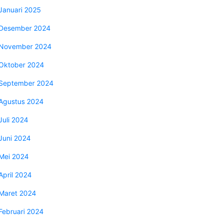
Januari 2025
Desember 2024
November 2024
Oktober 2024
September 2024
Agustus 2024
Juli 2024
Juni 2024
Mei 2024
April 2024
Maret 2024
Februari 2024