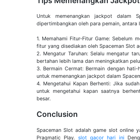
Tips Memenangkan Jackpot
Untuk memenangkan jackpot dalam Sp
dipertimbangkan oleh para pemain, antara l
1. Memahami Fitur-Fitur Game: Sebelum m
fitur yang disediakan oleh Spaceman Slot
2. Mengatur Taruhan: Selalu mengatur tar
bertahan lebih lama dan meningkatkan pe
3. Bermain Cermat: Bermain dengan hati-
untuk memenangkan jackpot dalam Spacem
4. Mengetahui Kapan Berhenti: Jika suda
untuk mengetahui kapan saatnya berhent
besar.
Conclusion
Spaceman Slot adalah game slot online ya
Pragmatic Play.
slot gacor hari ini
Denga