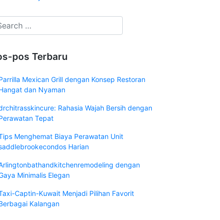
os-pos Terbaru
Parrilla Mexican Grill dengan Konsep Restoran
Hangat dan Nyaman
drchitrasskincure: Rahasia Wajah Bersih dengan
Perawatan Tepat
Tips Menghemat Biaya Perawatan Unit
saddlebrookecondos Harian
Arlingtonbathandkitchenremodeling dengan
Gaya Minimalis Elegan
Taxi-Captin-Kuwait Menjadi Pilihan Favorit
Berbagai Kalangan