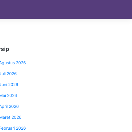
rsip
Agustus 2026
Juli 2026
Juni 2026
Mei 2026
April 2026
Maret 2026
Februari 2026