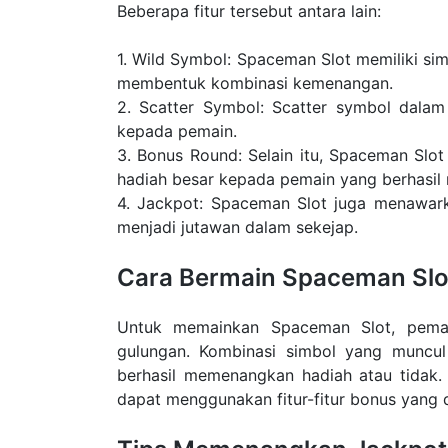
Beberapa fitur tersebut antara lain:
1. Wild Symbol: Spaceman Slot memiliki si
membentuk kombinasi kemenangan.
2. Scatter Symbol: Scatter symbol dala
kepada pemain.
3. Bonus Round: Selain itu, Spaceman Slo
hadiah besar kepada pemain yang berhasil m
4. Jackpot: Spaceman Slot juga menawar
menjadi jutawan dalam sekejap.
Cara Bermain Spaceman Slo
Untuk memainkan Spaceman Slot, pema
gulungan. Kombinasi simbol yang muncu
berhasil memenangkan hadiah atau tidak
dapat menggunakan fitur-fitur bonus yang d