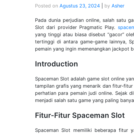
Posted on
Agustus 23, 2024
|
by
Asher
Pada dunia perjudian online, salah satu 
Slot dari provider Pragmatic Play.
space
yang tinggi atau biasa disebut “gacor” ol
tertinggi di antara game-game lainnya, S
pemain yang ingin memenangkan jackpot b
Introduction
Spaceman Slot adalah game slot online yan
tampilan grafis yang menarik dan fitur-fitu
perhatian para pemain judi online. Sejak d
menjadi salah satu game yang paling banyak
Fitur-Fitur Spaceman Slot
Spaceman Slot memiliki beberapa fitur 