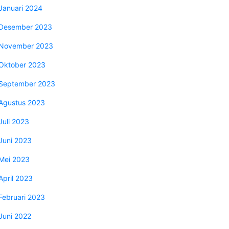
Januari 2024
Desember 2023
November 2023
Oktober 2023
September 2023
Agustus 2023
Juli 2023
Juni 2023
Mei 2023
April 2023
Februari 2023
Juni 2022