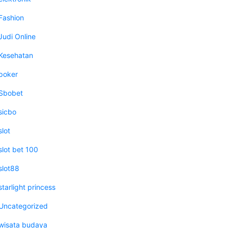
Fashion
Judi Online
Kesehatan
poker
Sbobet
sicbo
slot
slot bet 100
slot88
starlight princess
Uncategorized
wisata budaya