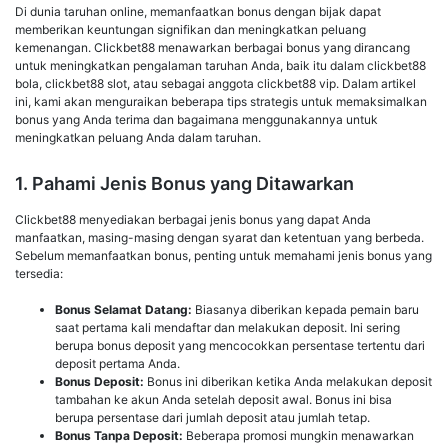
Di dunia taruhan online, memanfaatkan bonus dengan bijak dapat
memberikan keuntungan signifikan dan meningkatkan peluang
kemenangan. Clickbet88 menawarkan berbagai bonus yang dirancang
untuk meningkatkan pengalaman taruhan Anda, baik itu dalam clickbet88
bola, clickbet88 slot, atau sebagai anggota clickbet88 vip. Dalam artikel
ini, kami akan menguraikan beberapa tips strategis untuk memaksimalkan
bonus yang Anda terima dan bagaimana menggunakannya untuk
meningkatkan peluang Anda dalam taruhan.
1. Pahami Jenis Bonus yang Ditawarkan
Clickbet88 menyediakan berbagai jenis bonus yang dapat Anda
manfaatkan, masing-masing dengan syarat dan ketentuan yang berbeda.
Sebelum memanfaatkan bonus, penting untuk memahami jenis bonus yang
tersedia:
Bonus Selamat Datang:
Biasanya diberikan kepada pemain baru
saat pertama kali mendaftar dan melakukan deposit. Ini sering
berupa bonus deposit yang mencocokkan persentase tertentu dari
deposit pertama Anda.
Bonus Deposit:
Bonus ini diberikan ketika Anda melakukan deposit
tambahan ke akun Anda setelah deposit awal. Bonus ini bisa
berupa persentase dari jumlah deposit atau jumlah tetap.
Bonus Tanpa Deposit:
Beberapa promosi mungkin menawarkan