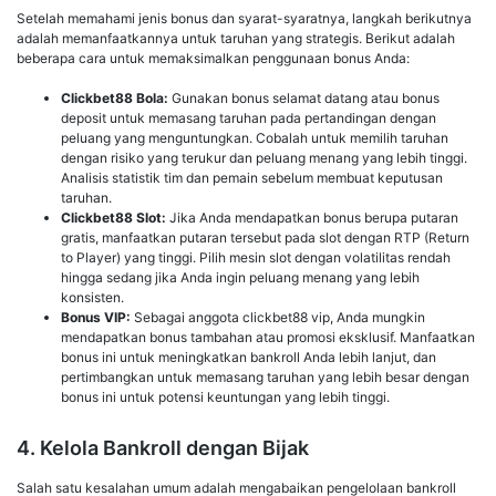
Setelah memahami jenis bonus dan syarat-syaratnya, langkah berikutnya
adalah memanfaatkannya untuk taruhan yang strategis. Berikut adalah
beberapa cara untuk memaksimalkan penggunaan bonus Anda:
Clickbet88 Bola:
Gunakan bonus selamat datang atau bonus
deposit untuk memasang taruhan pada pertandingan dengan
peluang yang menguntungkan. Cobalah untuk memilih taruhan
dengan risiko yang terukur dan peluang menang yang lebih tinggi.
Analisis statistik tim dan pemain sebelum membuat keputusan
taruhan.
Clickbet88 Slot:
Jika Anda mendapatkan bonus berupa putaran
gratis, manfaatkan putaran tersebut pada slot dengan RTP (Return
to Player) yang tinggi. Pilih mesin slot dengan volatilitas rendah
hingga sedang jika Anda ingin peluang menang yang lebih
konsisten.
Bonus VIP:
Sebagai anggota clickbet88 vip, Anda mungkin
mendapatkan bonus tambahan atau promosi eksklusif. Manfaatkan
bonus ini untuk meningkatkan bankroll Anda lebih lanjut, dan
pertimbangkan untuk memasang taruhan yang lebih besar dengan
bonus ini untuk potensi keuntungan yang lebih tinggi.
4. Kelola Bankroll dengan Bijak
Salah satu kesalahan umum adalah mengabaikan pengelolaan bankroll