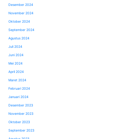
Desember 2024
November 2024
Oktober 2024
September 2024
Agustus 2024
Juli 2024
Juni 2024
Mei 2024
April 2024
Maret 2024
Februari 2024
Januari 2024
Desember 2023
November 2023
Oktober 2023
September 2023
Agustus 2023