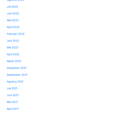
Juli 2023
Juni 2023
Mei 2023
April 2023
Februari 2023
Juni 2022
Mei 2022
April 2022
Maret 2022
Desember 2021
September 2021
Agustus 2021
Juli 2021
Juni 2021
Mei 2021
April 2017