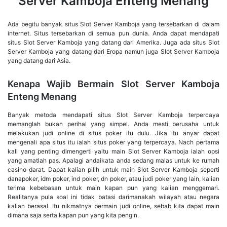
Server Kamboja Enteng Menang
Ada begitu banyak situs Slot Server Kamboja yang tersebarkan di dalam
internet. Situs tersebarkan di semua pun dunia. Anda dapat mendapati
situs Slot Server Kamboja yang datang dari Amerika. Juga ada situs Slot
Server Kamboja yang datang dari Eropa namun juga Slot Server Kamboja
yang datang dari Asia.
Kenapa Wajib Bermain Slot Server Kamboja
Enteng Menang
Banyak metoda mendapati situs Slot Server Kamboja terpercaya
memanglah bukan perihal yang simpel. Anda mesti berusaha untuk
melakukan judi online di situs poker itu dulu. Jika itu anyar dapat
mengenali apa situs itu ialah situs poker yang terpercaya. Nach pertama
kali yang penting dimengerti yaitu main Slot Server Kamboja ialah opsi
yang amatlah pas. Apalagi andaikata anda sedang malas untuk ke rumah
casino darat. Dapat kalian pilih untuk main Slot Server Kamboja seperti
danapoker, idm poker, ind poker, dn poker, atau judi poker yang lain, kalian
terima kebebasan untuk main kapan pun yang kalian menggemari.
Realitanya pula soal ini tidak batasi darimanakah wilayah atau negara
kalian berasal. Itu nikmatnya bermain judi online, sebab kita dapat main
dimana saja serta kapan pun yang kita pengin.