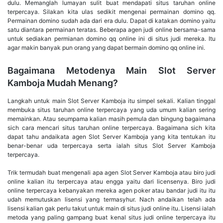
dulu. Memanglah lumayan sulit buat mendapati situs taruhan online
terpercaya. Silakan kita ulas sedikit mengenai permainan domino qq.
Permainan domino sudah ada dari era dulu. Dapat di katakan domino yaitu
satu diantara permainan teratas. Beberapa agen judi online bersama-sama
untuk sediakan permianan domino qq online ini di situs judi mereka. Itu
agar makin banyak pun orang yang dapat bermain domino qq online ini.
Bagaimana Metodenya Main Slot Server
Kamboja Mudah Menang?
Langkah untuk main Slot Server Kamboja itu simpel sekali. Kalian tinggal
membuka situs taruhan online terpercaya yang uda umum kalian sering
memainkan. Atau seumpama kalian masih pemula dan bingung bagaimana
sich cara mencari situs taruhan online terpercaya. Bagaimana sich kita
dapat tahu andaikata agen Slot Server Kamboja yang kita tentukan itu
benar-benar uda terpercaya serta ialah situs Slot Server Kamboja
terpercaya.
Trik termudah buat mengenali apa agen Slot Server Kamboja atau biro judi
online kalian itu terpercaya atau engga yaitu dari licensenya. Biro judi
online terpercaya kebanyakan mereka agen poker atau bandar judi itu itu
udah memutuskan lisensi yang termasyhur. Nach andaikan telah ada
lisensi kalian gak perlu takut untuk main di situs judi online itu. Lisensi ialah
metoda yang paling gampang buat kenal situs judi online terpercaya itu