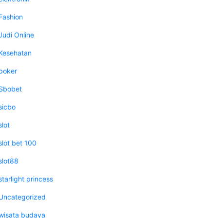
Fashion
Judi Online
Kesehatan
poker
Sbobet
sicbo
slot
slot bet 100
slot88
starlight princess
Uncategorized
wisata budaya