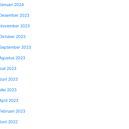
Januari 2024
Desember 2023
November 2023
Oktober 2023
September 2023
Agustus 2023
Juli 2023
Juni 2023
Mei 2023
April 2023
Februari 2023
Juni 2022