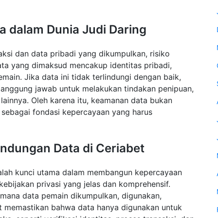
a dalam Dunia Judi Daring
ksi dan data pribadi yang dikumpulkan, risiko
ta yang dimaksud mencakup identitas pribadi,
main. Jika data ini tidak terlindungi dengan baik,
rtanggung jawab untuk melakukan tindakan penipuan,
 lainnya. Oleh karena itu, keamanan data bukan
ga sebagai fondasi kepercayaan yang harus
lindungan Data di Ceriabet
dalah kunci utama dalam membangun kepercayaan
ebijakan privasi yang jelas dan komprehensif.
gaimana data pemain dikumpulkan, digunakan,
abet memastikan bahwa data hanya digunakan untuk