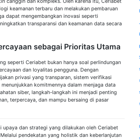
n canggih dan kompleks. Oleh karena itu, Ceriabet
ologi keamanan terbaru dan melakukan pembaruan
juga dapat mengembangkan inovasi seperti
ningkatkan transparansi dan keamanan data secara
ercayaan sebagai Prioritas Utama
ing seperti Ceriabet bukan hanya soal perlindungan
percayaan dan loyalitas pengguna. Dengan
jakan privasi yang transparan, sistem verifikasi
bet menunjukkan komitmennya dalam menjaga data
ahatan siber, langkah-langkah ini menjadi penting
an, terpercaya, dan mampu bersaing di pasar
upaya dan strategi yang dilakukan oleh Ceriabet
elalui pendekatan yang holistik dan keberlanjutan