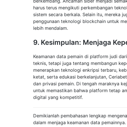
berkembang. Ancaman siber menjadi semaki
harus terus mengikuti perkembangan tekn
sistem secara berkala. Selain itu, mereka 
penggunaan teknologi blockchain untuk me
lebih mendalam.
9. Kesimpulan: Menjaga Kep
Keamanan data pemain di platform judi dar
teknis, tetapi juga tentang membangun ke
menerapkan teknologi enkripsi terbaru, kebi
ketat, serta edukasi berkelanjutan, Ceria
dan privasi pemain. Di tengah maraknya kej
untuk memastikan bahwa platform tetap am
digital yang kompetitif.
Demikianlah pembahasan lengkap mengenai 
dalam menjaga keamanan data pemainnya. M