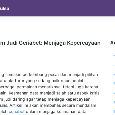
pulsa
rm Judi Ceriabet: Menjaga Kepercayaan
A
aring semakin berkembang pesat dan menjadi pilihan
atu platform yang sedang naik daun adalah
berbagai permainan menariknya, tetapi juga karena
n. Keamanan data menjadi salah satu aspek kritis
rm judi daring agar tetap menjaga kepercayaan
snis. Artikel ini akan membahas secara mendalam
 oleh
ceriabet
dalam menjaga keamanan data