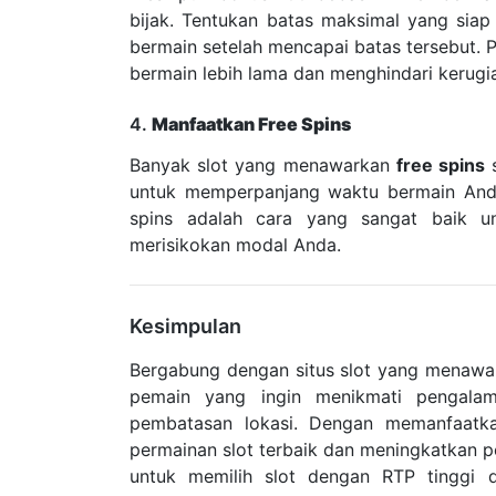
bijak. Tentukan batas maksimal yang siap
bermain setelah mencapai batas tersebut.
bermain lebih lama dan menghindari kerugia
4.
Manfaatkan Free Spins
Banyak slot yang menawarkan
free spins
s
untuk memperpanjang waktu bermain Anda
spins adalah cara yang sangat baik 
merisikokan modal Anda.
Kesimpulan
Bergabung dengan situs slot yang menaw
pemain yang ingin menikmati pengalam
pembatasan lokasi. Dengan memanfaatka
permainan slot terbaik dan meningkatkan 
untuk memilih slot dengan RTP tinggi 