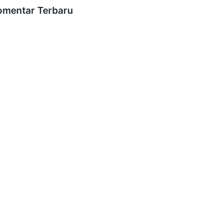
omentar Terbaru