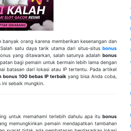
leh banyak orang karena memberikan kesenangan dan
alah satu daya tarik utama dari situs-situs
bonus
bonus yang ditawarkan, salah satunya adalah
bonus
patan bagi pemain untuk bermain lebih lama dengan
 batasan dari lokasi atau IP tertentu. Pada artikel
n bonus 100 bebas IP terbaik
yang bisa Anda coba,
ini sebaik mungkin.
ing untuk memahami terlebih dahulu apa itu
bonus
 yang memungkinkan pemain mendapatkan tambahan
n syarat tidak ada pembatasan berdasarkan lokasi