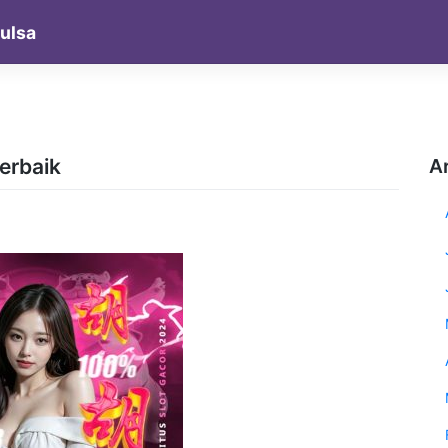
pulsa
erbaik
A