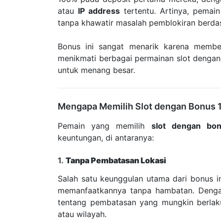
atau
IP address
tertentu. Artinya, pemai
tanpa khawatir masalah pemblokiran berda
Bonus ini sangat menarik karena membe
menikmati berbagai permainan slot dengan
untuk menang besar.
Mengapa Memilih Slot dengan Bonus 
Pemain yang memilih
slot dengan bo
keuntungan, di antaranya:
1.
Tanpa Pembatasan Lokasi
Salah satu keunggulan utama dari bonus i
memanfaatkannya tanpa hambatan. Den
tentang pembatasan yang mungkin berlaku
atau wilayah.