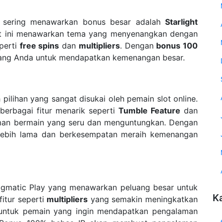
an sering menawarkan bonus besar adalah
Starlight
lot ini menawarkan tema yang menyenangkan dengan
perti
free spins
dan
multipliers
. Dengan
bonus 100
ang Anda untuk mendapatkan kemenangan besar.
pilihan yang sangat disukai oleh pemain slot online.
erbagai fitur menarik seperti
Tumble Feature
dan
man bermain yang seru dan menguntungkan. Dengan
 lebih lama dan berkesempatan meraih kemenangan
ragmatic Play yang menawarkan peluang besar untuk
K
itur seperti
multipliers
yang semakin meningkatkan
 untuk pemain yang ingin mendapatkan pengalaman