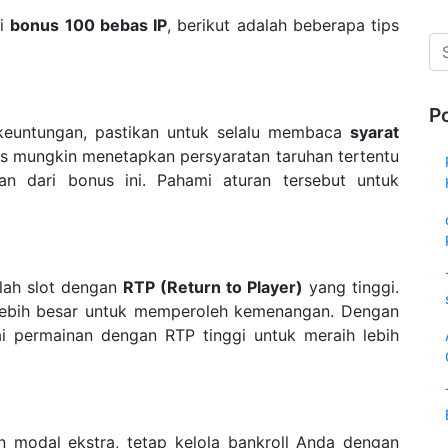
ri
bonus 100 bebas IP
, berikut adalah beberapa tips
P
keuntungan, pastikan untuk selalu membaca
syarat
us mungkin menetapkan persyaratan taruhan tertentu
 dari bonus ini. Pahami aturan tersebut untuk
lah slot dengan
RTP (Return to Player)
yang tinggi.
 lebih besar untuk memperoleh kemenangan. Dengan
 permainan dengan RTP tinggi untuk meraih lebih
 modal ekstra, tetap kelola bankroll Anda dengan