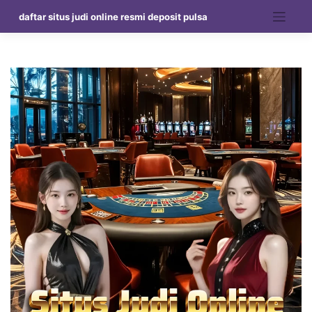
Skip
daftar situs judi online resmi deposit pulsa
to
content