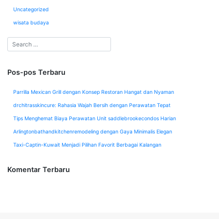
Uncategorized
wisata budaya
Pos-pos Terbaru
Parrilla Mexican Grill dengan Konsep Restoran Hangat dan Nyaman
drchitrasskincure: Rahasia Wajah Bersih dengan Perawatan Tepat
Tips Menghemat Biaya Perawatan Unit saddlebrookecondos Harian
Arlingtonbathandkitchenremodeling dengan Gaya Minimalis Elegan
Taxi-Captin-Kuwait Menjadi Pilihan Favorit Berbagai Kalangan
Komentar Terbaru