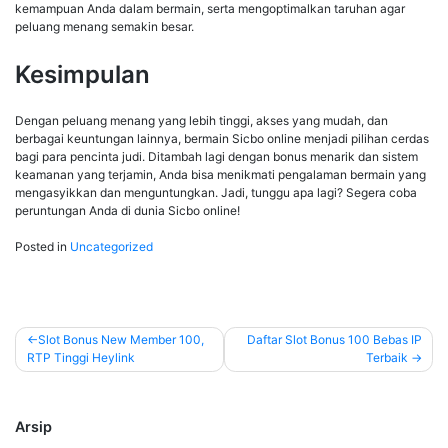
kemampuan Anda dalam bermain, serta mengoptimalkan taruhan agar
peluang menang semakin besar.
Kesimpulan
Dengan peluang menang yang lebih tinggi, akses yang mudah, dan
berbagai keuntungan lainnya, bermain Sicbo online menjadi pilihan cerdas
bagi para pencinta judi. Ditambah lagi dengan bonus menarik dan sistem
keamanan yang terjamin, Anda bisa menikmati pengalaman bermain yang
mengasyikkan dan menguntungkan. Jadi, tunggu apa lagi? Segera coba
peruntungan Anda di dunia Sicbo online!
Posted in
Uncategorized
Navigasi
Slot Bonus New Member 100,
Daftar Slot Bonus 100 Bebas IP
RTP Tinggi Heylink
Terbaik
pos
Arsip