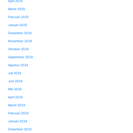
April 2025
Maret 2025
Februari 2025
Januari 2025
Desember 2024
November 2024
Oktober 2024
September 2024
Agustus 2024
Juli 2024
Juni 2024
Mei 2024
April 2024
Maret 2024
Februari 2024
Januari 2024
Desember 2023