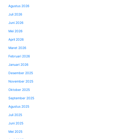
Agustus 2026
Juli 2026
Juni 2026
Mei 2026
April 2026
Maret 2026
Februari 2026
Januari 2026
Desember 2025
November 2025
Oktober 2025
September 2025
Agustus 2025
Juli 2025
Juni 2025
Mei 2025