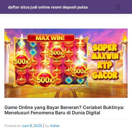
Skip
daftar situs judi online resmi deposit pulsa
to
content
Game Online yang Bayar Beneran? Ceriabet Buktinya:
Menelusuri Fenomena Baru di Dunia Digital
Posted on
Juni 8, 2025
|
by
Asher