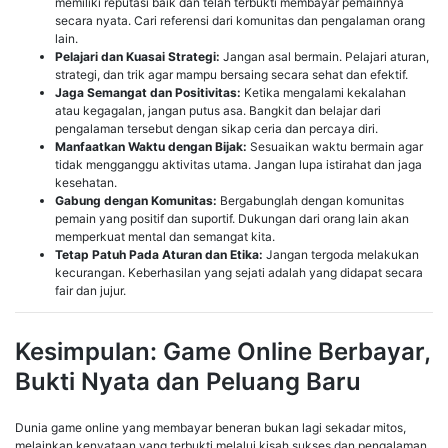
memiliki reputasi baik dan telah terbukti membayar pemainnya
secara nyata. Cari referensi dari komunitas dan pengalaman orang
lain.
Pelajari dan Kuasai Strategi:
Jangan asal bermain. Pelajari aturan,
strategi, dan trik agar mampu bersaing secara sehat dan efektif.
Jaga Semangat dan Positivitas:
Ketika mengalami kekalahan
atau kegagalan, jangan putus asa. Bangkit dan belajar dari
pengalaman tersebut dengan sikap ceria dan percaya diri.
Manfaatkan Waktu dengan Bijak:
Sesuaikan waktu bermain agar
tidak mengganggu aktivitas utama. Jangan lupa istirahat dan jaga
kesehatan.
Gabung dengan Komunitas:
Bergabunglah dengan komunitas
pemain yang positif dan suportif. Dukungan dari orang lain akan
memperkuat mental dan semangat kita.
Tetap Patuh Pada Aturan dan Etika:
Jangan tergoda melakukan
kecurangan. Keberhasilan yang sejati adalah yang didapat secara
fair dan jujur.
Kesimpulan: Game Online Berbayar,
Bukti Nyata dan Peluang Baru
Dunia game online yang membayar beneran bukan lagi sekadar mitos,
melainkan kenyataan yang terbukti melalui kisah sukses dan pengalaman