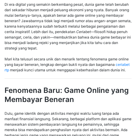
Di era digital yang semakin berkembang pesat, dunia game telah berubah
dari sekadar hiburan menjadi peluang ekonomi yang nyata. Banyak orang
mulai bertanya-tanya, apakah benar ada game online yang membayar
beneran? Jawabannya tidak lagi menjadi rumor atau angan-angan semata,
karena kenyataannya sudah terbukti melalui berbagai pengalaman dan
cerita inspiratif. Lebih dari itu, pendekatan
Ceriabet
—filosofi hidup penuh
semangat, ceria, dan yakin—membuktikan bahwa dunia game berbayar ini
bisa menjadi ladang rejeki yang menjanjikan jika kita tahu cara dan
strategi yang tepat.
Mari kita telusuri secara unik dan menarik tentang fenomena game online
yang bayar beneran, lengkap dengan bukti nyata dan bagaimana
ceriabet
rtp
menjadi kunci utama untuk menggapai keberhasilan dalam dunia ini.
Fenomena Baru: Game Online yang
Membayar Beneran
Dulu, game identik dengan aktivitas mengisi waktu luang tanpa ada
manfaat finansial langsung. Sekarang, berbagai platform dan aplikasi game
menawarkan sistem pembayaran langsung ke pemainnya, sehingga
mereka bisa mendapatkan penghasilan nyata dari aktivitas bermain. Ada
berbagai jenis game yang menawarkan peluang ini, mulai dari game