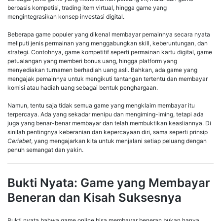
berbasis kompetisi, trading item virtual, hingga game yang
mengintegrasikan konsep investasi digital.
Beberapa game populer yang dikenal membayar pemainnya secara nyata
meliputi jenis permainan yang menggabungkan skill, keberuntungan, dan
strategi. Contohnya, game kompetitif seperti permainan kartu digital, game
petualangan yang memberi bonus uang, hingga platform yang
menyediakan turnamen berhadiah uang asli. Bahkan, ada game yang
mengajak pemainnya untuk mengikuti tantangan tertentu dan membayar
komisi atau hadiah uang sebagai bentuk penghargaan.
Namun, tentu saja tidak semua game yang mengklaim membayar itu
terpercaya. Ada yang sekadar menipu dan mengiming-iming, tetapi ada
juga yang benar-benar membayar dan telah membuktikan keasliannya. Di
sinilah pentingnya keberanian dan kepercayaan diri, sama seperti prinsip
Ceriabet
, yang mengajarkan kita untuk menjalani setiap peluang dengan
penuh semangat dan yakin.
Bukti Nyata: Game yang Membayar
Beneran dan Kisah Suksesnya
Bukti nyata bahwa game online bisa membayar beneran bukan hanya