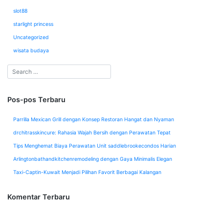
slot88
starlight princess
Uncategorized
wisata budaya
Pos-pos Terbaru
Parrilla Mexican Grill dengan Konsep Restoran Hangat dan Nyaman
drchitrasskincure: Rahasia Wajah Bersih dengan Perawatan Tepat
Tips Menghemat Biaya Perawatan Unit saddlebrookecondos Harian
Arlingtonbathandkitchenremodeling dengan Gaya Minimalis Elegan
Taxi-Captin-Kuwait Menjadi Pilihan Favorit Berbagai Kalangan
Komentar Terbaru