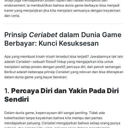
tetapi juga mendapatkan jutaan rupiah dari hadiah kompetisi dan
endorsement. Ia membuktikan bahwa dunia game berbayar bisa menjadi
karier yang menjanjikan jika kita menjalani semuanya dengan keyakinan
dan ceria.
Prinsip
Ceriabet
dalam Dunia Game
Berbayar: Kunci Kesuksesan
Apa yang membuat kisah-kisah tersebut bisa terjadi? Jawabannya tak lain
adalah
Ceriabet
—sebuah filosofi hidup yang mengajarkan kita untuk
menjalani setiap proses dengan positif, percaya diri, dan penuh semangat.
Berikut adalah beberapa prinsip
Ceriabet
yang relevan dan bisa diterapkan
dalam dunia game yang bayar beneran:
1.
Percaya Diri dan Yakin Pada Diri
Sendiri
Dalam dunia game, kepercayaan diri sangat penting. Tidak ada
keberhasilan tanpa keyakinan bahwa kita mampu dan pantas
mendapatkan peluang.
Ceriabet
mengajarkan bahwa setiap orang punya