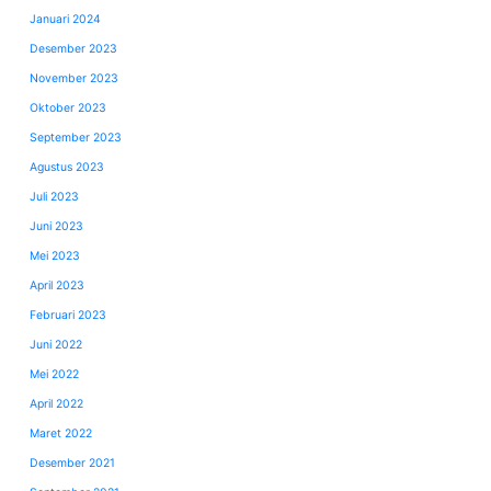
Januari 2024
Desember 2023
November 2023
Oktober 2023
September 2023
Agustus 2023
Juli 2023
Juni 2023
Mei 2023
April 2023
Februari 2023
Juni 2022
Mei 2022
April 2022
Maret 2022
Desember 2021