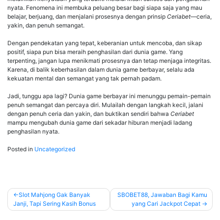
nyata. Fenomena ini membuka peluang besar bagi siapa saja yang mau
belajar, berjuang, dan menjalani prosesnya dengan prinsip
Ceriabet
—ceria,
yakin, dan penuh semangat.
Dengan pendekatan yang tepat, keberanian untuk mencoba, dan sikap
positif, siapa pun bisa meraih penghasilan dari dunia game. Yang
terpenting, jangan lupa menikmati prosesnya dan tetap menjaga integritas.
Karena, di balik keberhasilan dalam dunia game berbayar, selalu ada
kekuatan mental dan semangat yang tak pernah padam.
Jadi, tunggu apa lagi? Dunia game berbayar ini menunggu pemain-pemain
penuh semangat dan percaya diri. Mulailah dengan langkah kecil, jalani
dengan penuh ceria dan yakin, dan buktikan sendiri bahwa
Ceriabet
mampu mengubah dunia game dari sekadar hiburan menjadi ladang
penghasilan nyata.
Posted in
Uncategorized
Navigasi
Slot Mahjong Gak Banyak
SBOBET88, Jawaban Bagi Kamu
Janji, Tapi Sering Kasih Bonus
yang Cari Jackpot Cepat
pos