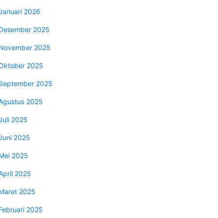
Januari 2026
Desember 2025
November 2025
Oktober 2025
September 2025
Agustus 2025
Juli 2025
Juni 2025
Mei 2025
April 2025
Maret 2025
Februari 2025