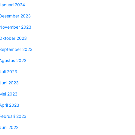
Januari 2024
Desember 2023
November 2023
Oktober 2023
September 2023
Agustus 2023
Juli 2023
Juni 2023
Mei 2023
April 2023
Februari 2023
Juni 2022