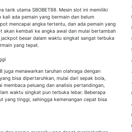
ya tarik utama SBOBET88. Mesin slot ini memiliki
p kali ada pemain yang bermain dan belum
kpot mencapai angka tertentu, dan ada pemain yang
t akan kembali ke angka awal dan mulai bertambah
n jackpot besar dalam waktu singkat sangat terbuka
ermain yang tepat.
ggi
88 juga menawarkan taruhan olahraga dengan
yang bisa dipertaruhkan, mulai dari sepak bola,
ndai membaca peluang dan analisis pertandingan,
am waktu singkat pun terbuka lebar. Beberapa
t yang tinggi, sehingga kemenangan cepat bisa