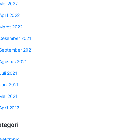
Mei 2022
April 2022
Maret 2022
Desember 2021
September 2021
Agustus 2021
Juli 2021
Juni 2021
Mei 2021
April 2017
ategori
elektronik