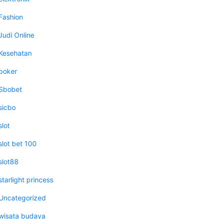
Fashion
Judi Online
Kesehatan
poker
Sbobet
sicbo
slot
slot bet 100
slot88
starlight princess
Uncategorized
wisata budaya