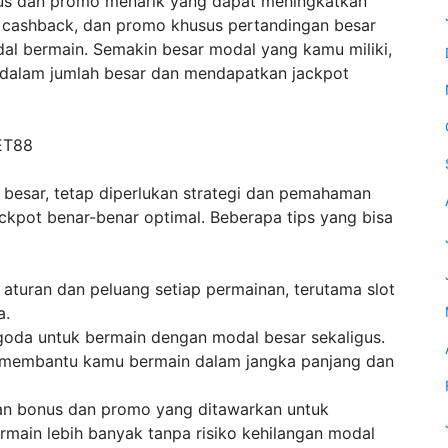
s dan promo menarik yang dapat meningkatkan
 cashback, dan promo khusus pertandingan besar
al bermain. Semakin besar modal yang kamu miliki,
n dalam jumlah besar dan mendapatkan jackpot
ET88
besar, tetap diperlukan strategi dan pemahaman
kpot benar-benar optimal. Beberapa tips yang bisa
 aturan dan peluang setiap permainan, terutama slot
a.
goda untuk bermain dengan modal besar sekaligus.
 membantu kamu bermain dalam jangka panjang dan
n bonus dan promo yang ditawarkan untuk
ain lebih banyak tanpa risiko kehilangan modal