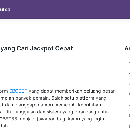
pulsa
ang Cari Jackpot Cepat
A
tform
SBOBET
yang dapat memberikan peluang besar
impian banyak pemain. Salah satu platform yang
ngat dan dianggap mampu memenuhi kebutuhan
 fitur unggulan dan sistem yang dirancang untuk
OBET88 menjadi jawaban bagi kamu yang ingin
dah.