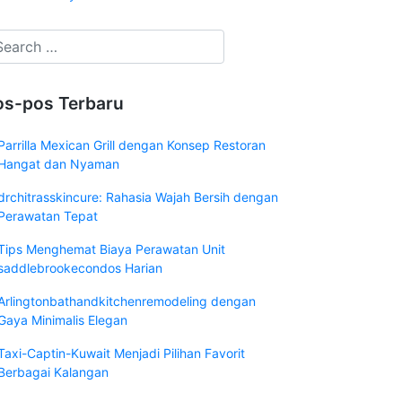
os-pos Terbaru
Parrilla Mexican Grill dengan Konsep Restoran
Hangat dan Nyaman
drchitrasskincure: Rahasia Wajah Bersih dengan
Perawatan Tepat
Tips Menghemat Biaya Perawatan Unit
saddlebrookecondos Harian
Arlingtonbathandkitchenremodeling dengan
Gaya Minimalis Elegan
Taxi-Captin-Kuwait Menjadi Pilihan Favorit
Berbagai Kalangan