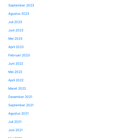
September 2023
Agustus 2023
Juli 2023
Juni 2023
Mei 2023
April 2023
Februari 2023
Juni 2022
Mei 2022
April 2022
Maret 2022
Desember 2021
September 2021
Agustus 2021
Juli 2021
Juni 2021