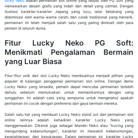
lucky neko
adalah permainan slot online yang dibuat oleh PG Soft yang
menawarkan desain grafis yang indah dan detail yang cermat. Dengan
ilustrasi karakter-karakter Jepang yang lucu, latar belakang yang
didominasi oleh warna-warna cerah, dan corak tradisional yang menarik,
permainan ini telah menjadi salah satu yang paling diminati oleh para
pemain di seluruh dunia.
Fitur Lucky Neko PG Soft:
Menikmati Pengalaman Bermain
yang Luar Biasa
Fitur-fitur unik dari slot Lucky Neko membuatnya menjadi pilihan yang
populer di kalangan penggemar permainan slot online. Dengan demo
Lucky Neko yang tersedia, pemain dapat mencoba permainan terlebih
dahulu sebelum memutuskan untuk memainkannya dengan uang
sungguhan. Ini adalah cara yang sempurna untuk mengetahui apakah
permainan ini cocok dengan preferensi dan gaya bermain mereka.
Salah satu hal yang membuat Lucky Neko stand out dari permainan slot
online lainnya adalah kehadiran karakter Lucky Neko yang
menggemaskan. Dikenal juga sebagai Maneki Neko atau “kucing yang
mengundang keberuntungan”, karakter ini mewakili keberuntungan,
kesejahteraan, dan kesuksesan. Dalam permainan ini, karakter Lucky