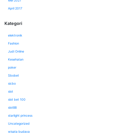
Mei 2021
April 2017
Kategori
elektronik
Fashion
Judi Online
Kesehatan
poker
Sbobet
sicbo
slot
slot bet 100
slot88
starlight princess
Uncategorized
wisata budaya