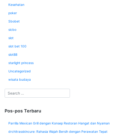
Kesehatan
poker
Sbobet
sicbo
slot
slot bet 100
slot88
starlight princess
Uncategorized
wisata budaya
Pos-pos Terbaru
Parrilla Mexican Grill dengan Konsep Restoran Hangat dan Nyaman
drchitrasskincure: Rahasia Wajah Bersih dengan Perawatan Tepat