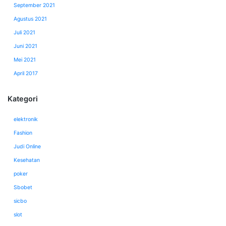
September 2021
Agustus 2021
Juli 2021
Juni 2021
Mei 2021
April 2017
Kategori
elektronik
Fashion
Judi Online
Kesehatan
poker
Sbobet
sicbo
slot