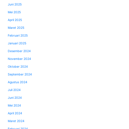
Juni 2025
Mei 2025
April 2025
Maret 2025
Februari 2025
Januari 2025
Desember 2024
November 2024
Oktober 2024
September 2024
Agustus 2024
Juli 2024
Juni 2024
Mei 2024
April 2024
Maret 2024
Februari 2024