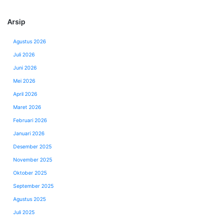
Arsip
Agustus 2026
Juli 2026
Juni 2026
Mei 2026
April 2026
Maret 2026
Februari 2026
Januari 2026
Desember 2025
November 2025
Oktober 2025
September 2025
Agustus 2025
Juli 2025