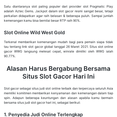
Satu diantaranya slot paling populer dari provider slot Pragmatic Play
adalah Aztec Gems. Jackpot dalam slot gacor resmi sangat besar, tetapi
perkalian didapatkan agar raih belasan & beberapa puluh. Sampai jumlah
kemenangan kamu bisa bernilai besar RTP raih 90%.
Slot Online Wild West Gold
Terkenal memberikan kemenangan mudah bagi para pemain siapa tidak
tau tentang link slot gacor global tanggal 26 Maret 2021. Situs slot online
gacor WWG langsung melesat cepat, winrate dimiliki oleh WWG ialah
90.77%.
Alasan Harus Bergabung Bersama
Situs Slot Gacor Hari Ini
Slot gacor sebagai situs judi slot online terbaik dan terpercaya seluruh Asia
memiliki komitmen memberikan kenyamanan dan kemenangan dalam tiap
spin. Adapun beberapa keuntungan dan alasan apabila kamu bermain
bersama situs judi slot gacor hari ini, sebagai berikut:
1. Penyedia Judi Online Terlengkap