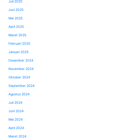
Juli 2025
Juni 2025
Mei 2025
April 2025
Maret 2025
Februari 2025
Januari 2025
Desember 2024
November 2024
Oktober 2024
September 2024
Agustus 2024
Juli 2024
Juni 2024
Mei 2024
April 2024
Maret 2024