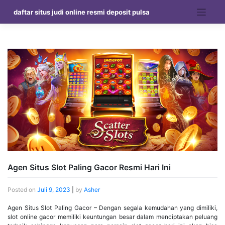
Skip
daftar situs judi online resmi deposit pulsa
to
content
Agen Situs Slot Paling Gacor Resmi Hari Ini
Posted on
Juli 9, 2023
|
by
Asher
Agen Situs Slot Paling Gacor – Dengan segala kemudahan yang dimiliki,
slot online gacor memiliki keuntungan besar dalam menciptakan peluang