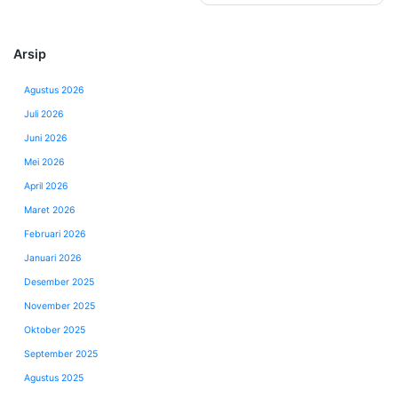
Arsip
Agustus 2026
Juli 2026
Juni 2026
Mei 2026
April 2026
Maret 2026
Februari 2026
Januari 2026
Desember 2025
November 2025
Oktober 2025
September 2025
Agustus 2025