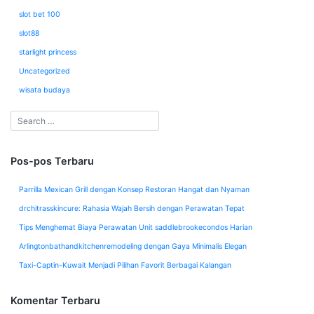
slot bet 100
slot88
starlight princess
Uncategorized
wisata budaya
Pos-pos Terbaru
Parrilla Mexican Grill dengan Konsep Restoran Hangat dan Nyaman
drchitrasskincure: Rahasia Wajah Bersih dengan Perawatan Tepat
Tips Menghemat Biaya Perawatan Unit saddlebrookecondos Harian
Arlingtonbathandkitchenremodeling dengan Gaya Minimalis Elegan
Taxi-Captin-Kuwait Menjadi Pilihan Favorit Berbagai Kalangan
Komentar Terbaru