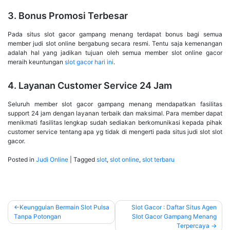
3. Bonus Promosi Terbesar
Pada situs slot gacor gampang menang terdapat bonus bagi semua
member judi slot online bergabung secara resmi. Tentu saja kemenangan
adalah hal yang jadikan tujuan oleh semua member slot online gacor
meraih keuntungan
slot gacor hari ini
.
4. Layanan Customer Service 24 Jam
Seluruh member slot gacor gampang menang mendapatkan fasilitas
support 24 jam dengan layanan terbaik dan maksimal. Para member dapat
menikmati fasilitas lengkap sudah sediakan berkomunikasi kepada pihak
customer service tentang apa yg tidak di mengerti pada situs judi slot slot
gacor.
Posted in
Judi Online
|
Tagged
slot
,
slot online
,
slot terbaru
Navigasi
Keunggulan Bermain Slot Pulsa
Slot Gacor : Daftar Situs Agen
Tanpa Potongan
Slot Gacor Gampang Menang
pos
Terpercaya