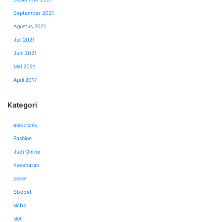
September 2021
Agustus 2021
Juli 2021
Juni 2021
Mei 2021
April 2017
Kategori
elektronik
Fashion
Judi Online
Kesehatan
poker
Sbobet
sicbo
slot