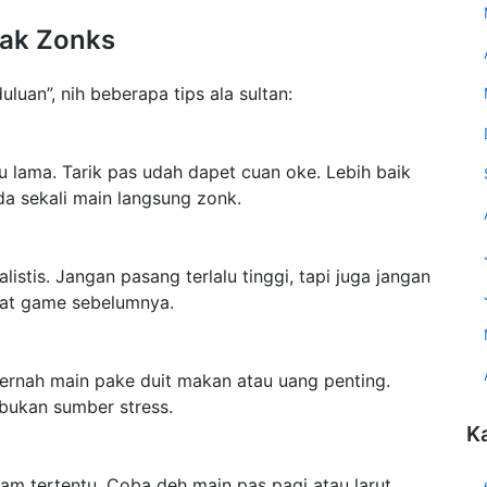
Gak Zonks
luan”, nih beberapa tips ala sultan:
lu lama. Tarik pas udah dapet cuan oke. Lebih baik
ada sekali main langsung zonk.
listis. Jangan pasang terlalu tinggi, tapi juga jangan
ayat game sebelumnya.
 pernah main pake duit makan atau uang penting.
bukan sumber stress.
K
am tertentu. Coba deh main pas pagi atau larut