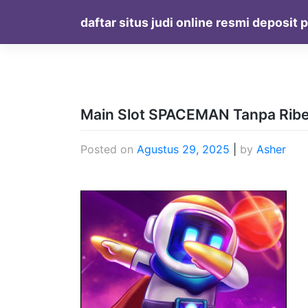
Skip
daftar situs judi online resmi deposit 
to
content
Main Slot SPACEMAN Tanpa Ribe
Posted on
Agustus 29, 2025
|
by
Asher