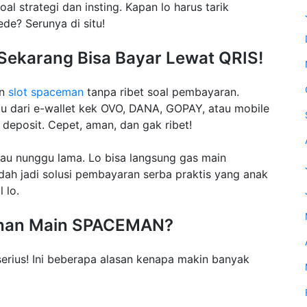
al strategi dan insting. Kapan lo harus tarik
de? Serunya di situ!
 Sekarang Bisa Bayar Lewat QRIS!
in
slot spaceman
tanpa ribet soal pembayaran.
u dari e-wallet kek OVO, DANA, GOPAY, atau mobile
 deposit. Cepet, aman, dan gak ribet!
atau nunggu lama. Lo bisa langsung gas main
udah jadi solusi pembayaran serba praktis yang anak
 lo.
ihan Main SPACEMAN?
 serius! Ini beberapa alasan kenapa makin banyak