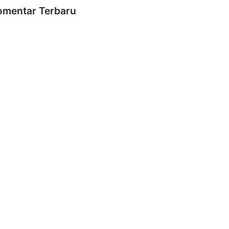
omentar Terbaru