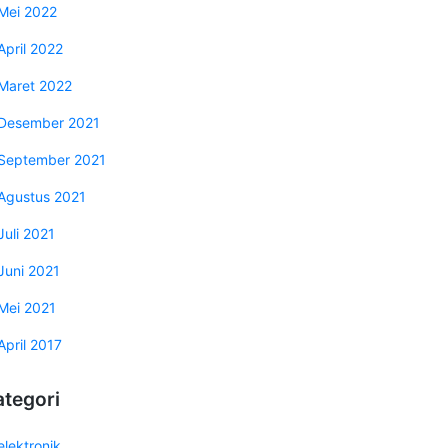
Mei 2022
April 2022
Maret 2022
Desember 2021
September 2021
Agustus 2021
Juli 2021
Juni 2021
Mei 2021
April 2017
ategori
elektronik