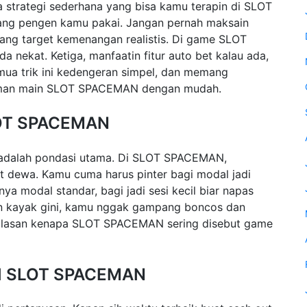
 strategi sederhana yang bisa kamu terapin di SLOT
ang pengen kamu pakai. Jangan pernah maksain
ang target kemenangan realistis. Di game SLOT
da nekat. Ketiga, manfaatin fitur auto bet kalau ada,
mua trik ini kedengeran simpel, dan memang
laman main SLOT SPACEMAN dengan mudah.
OT SPACEMAN
 adalah pondasi utama. Di SLOT SPACEMAN,
at dewa. Kamu cuma harus pinter bagi modal jadi
ya modal standar, bagi jadi sesi kecil biar napas
in kayak gini, kamu nggak gampang boncos dan
ah alasan kenapa SLOT SPACEMAN sering disebut game
I SLOT SPACEMAN