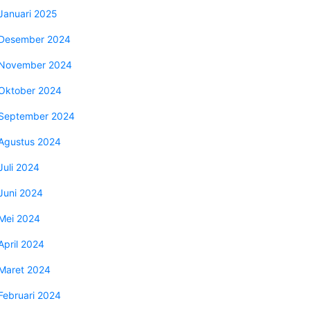
Januari 2025
Desember 2024
November 2024
Oktober 2024
September 2024
Agustus 2024
Juli 2024
Juni 2024
Mei 2024
April 2024
Maret 2024
Februari 2024