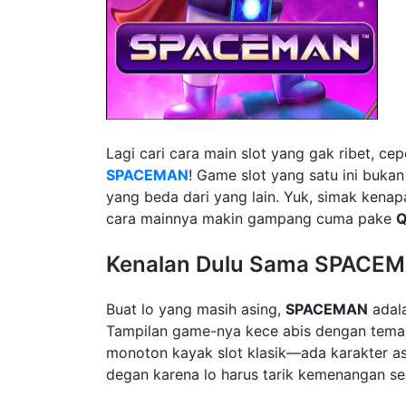
Lagi cari cara main slot yang gak ribet, ce
SPACEMAN
! Game slot yang satu ini buka
yang beda dari yang lain. Yuk, simak kena
cara mainnya makin gampang cuma pake
Q
Kenalan Dulu Sama SPACE
Buat lo yang masih asing,
SPACEMAN
adala
Tampilan game-nya kece abis dengan tema l
monoton kayak slot klasik—ada karakter as
degan karena lo harus tarik kemenangan s