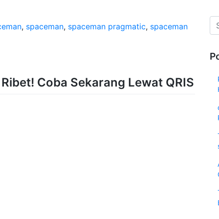
aceman
,
spaceman
,
spaceman pragmatic
,
spaceman
P
Ribet! Coba Sekarang Lewat QRIS