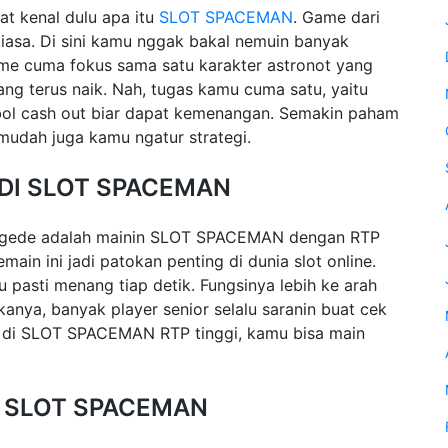
at kenal dulu apa itu
SLOT SPACEMAN
. Game dari
asa. Di sini kamu nggak bakal nemuin banyak
e cuma fokus sama satu karakter astronot yang
ang terus naik. Nah, tugas kamu cuma satu, yaitu
bol cash out biar dapat kemenangan. Semakin paham
udah juga kamu ngatur strategi.
 DI SLOT SPACEMAN
ih gede adalah mainin SLOT SPACEMAN dengan RTP
ain ini jadi patokan penting di dunia slot online.
u pasti menang tiap detik. Fungsinya lebih ke arah
anya, banyak player senior selalu saranin buat cek
s di SLOT SPACEMAN RTP tinggi, kamu bisa main
N SLOT SPACEMAN