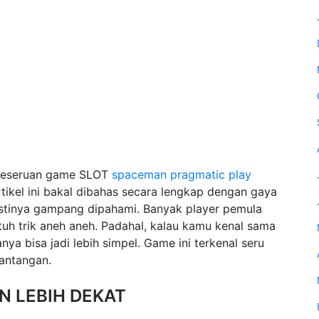
n keseruan game SLOT
spaceman pragmatic play
rtikel ini bakal dibahas secara lengkap dengan gaya
astinya gampang dipahami. Banyak player pemula
butuh trik aneh aneh. Padahal, kalau kamu kenal sama
isa jadi lebih simpel. Game ini terkenal seru
tantangan.
 LEBIH DEKAT