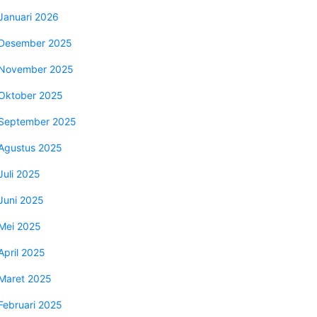
Januari 2026
Desember 2025
November 2025
Oktober 2025
September 2025
Agustus 2025
Juli 2025
Juni 2025
Mei 2025
April 2025
Maret 2025
Februari 2025