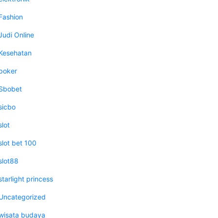
Fashion
Judi Online
Kesehatan
poker
Sbobet
sicbo
slot
slot bet 100
slot88
starlight princess
Uncategorized
wisata budaya