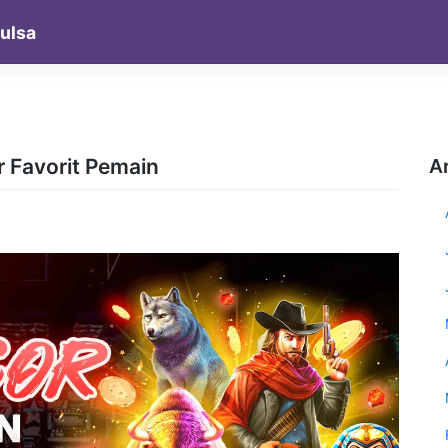
pulsa
r Favorit Pemain
A