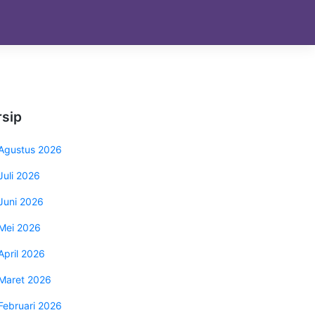
rsip
Agustus 2026
Juli 2026
Juni 2026
Mei 2026
April 2026
Maret 2026
Februari 2026