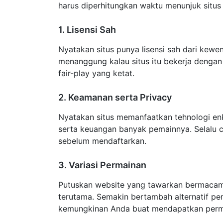
harus diperhitungkan waktu menunjuk situ
1. Lisensi Sah
Nyatakan situs punya lisensi sah dari kewe
menanggung kalau situs itu bekerja dengan
fair-play yang ketat.
2. Keamanan serta Privacy
Nyatakan situs memanfaatkan tehnologi enk
serta keuangan banyak pemainnya. Selalu c
sebelum mendaftarkan.
3. Variasi Permainan
Putuskan website yang tawarkan bermacam r
terutama. Semakin bertambah alternatif p
kemungkinan Anda buat mendapatkan perma