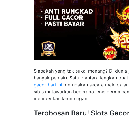
Siapakah yang tak sukai menang? Di dunia 
banyak pemain. Satu diantara langkah bu
gacor hari ini
merupakan secara main dalam
situs ini tawarkan beberapa jenis permaina
memberikan keuntungan.
Terobosan Baru! Slots Gacor: