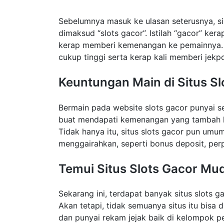
Sebelumnya masuk ke ulasan seterusnya, sila
dimaksud “slots gacor”. Istilah “gacor” ker
kerap memberi kemenangan ke pemainnya. M
cukup tinggi serta kerap kali memberi jekpo
Keuntungan Main di Situs Sl
Bermain pada website slots gacor punyai s
buat mendapati kemenangan yang tambah leb
Tidak hanya itu, situs slots gacor pun um
menggairahkan, seperti bonus deposit, perp
Temui Situs Slots Gacor Mu
Sekarang ini, terdapat banyak situs slots 
Akan tetapi, tidak semuanya situs itu bisa d
dan punyai rekam jejak baik di kelompok pej