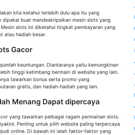
kan kita ketahui terlebih dulu apa itu yang
ap dipakai buat mendeskripsikan mesin slots yang
esin slots ini diketahui tingkat pembayaran yang
t atau hadiah besar.
ots Gacor
ejumlah keuntungan. Diantaranya yaitu kemungkinan
ih tinggi ketimbang bermain di website yang lain.
umnya tawarkan bonus serta promo yang
utaran gratis, dan hadiah-hadiah yang lain.
dah Menang Dapat dipercaya
gacor yang tawarkan pelbagai ragam permainan slots.
iyakini. Penting untuk pilih website paling terpercaya
udi online. Di bawah ini ialah faktor-faktor yang