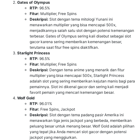
Gates of Olympus
RTP:
96.5%
Fitur:
Multiplier, Free Spins
Deskripsi:
Slot dengan tema mitologi Yunani ini
menawarkan multiplier yang bisa mencapai 500x,
menjadikannya salah satu slot dengan potensi kemenangan
terbesar. Gates of Olympus sering kali disebut sebagai slot
gacor karena sering memberikan kemenangan besar,
terutama saat fitur free spins diaktifkan.
Starlight Princess
RTP:
96.5%
Fitur:
Multiplier, Free Spins
Deskripsi:
Dengan tema anime yang menarik dan fitur
multiplier yang bisa mencapai 500x, Starlight Princess
adalah slot yang sering memberikan kejutan manis bagi para
pemainnya. Slot ini dikenal gacor dan sering kali menjadi
favorit pemain yang mencari kemenangan besar.
Wolf Gold
RTP:
96.01%
Fitur:
Free Spins, Jackpot
Deskripsi:
Slot dengan tema padang pasir Amerika ini
menawarkan tiga jenis jackpot yang berbeda, memberikan
peluang besar untuk menang besar. Wolf Gold adalah pilihan
yang tepat jika Anda mencari slot gacor dengan potensi
jackpot yang menggiurkan.