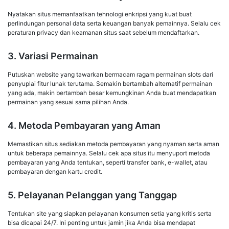
Nyatakan situs memanfaatkan tehnologi enkripsi yang kuat buat
perlindungan personal data serta keuangan banyak pemainnya. Selalu cek
peraturan privacy dan keamanan situs saat sebelum mendaftarkan.
3. Variasi Permainan
Putuskan website yang tawarkan bermacam ragam permainan slots dari
penyuplai fitur lunak terutama. Semakin bertambah alternatif permainan
yang ada, makin bertambah besar kemungkinan Anda buat mendapatkan
permainan yang sesuai sama pilihan Anda.
4. Metoda Pembayaran yang Aman
Memastikan situs sediakan metoda pembayaran yang nyaman serta aman
untuk beberapa pemainnya. Selalu cek apa situs itu menyuport metoda
pembayaran yang Anda tentukan, seperti transfer bank, e-wallet, atau
pembayaran dengan kartu credit.
5. Pelayanan Pelanggan yang Tanggap
Tentukan site yang siapkan pelayanan konsumen setia yang kritis serta
bisa dicapai 24/7. Ini penting untuk jamin jika Anda bisa mendapat