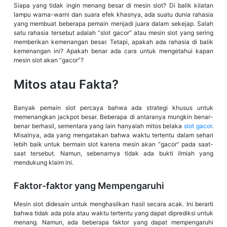
Siapa yang tidak ingin menang besar di mesin slot? Di balik kilatan
lampu warna-warni dan suara efek khasnya, ada suatu dunia rahasia
yang membuat beberapa pemain menjadi juara dalam sekejap. Salah
satu rahasia tersebut adalah “slot gacor” atau mesin slot yang sering
memberikan kemenangan besar. Tetapi, apakah ada rahasia di balik
kemenangan ini? Apakah benar ada cara untuk mengetahui kapan
mesin slot akan “gacor”?
Mitos atau Fakta?
Banyak pemain slot percaya bahwa ada strategi khusus untuk
memenangkan jackpot besar. Beberapa di antaranya mungkin benar-
benar berhasil, sementara yang lain hanyalah mitos belaka
slot gacor
.
Misalnya, ada yang mengatakan bahwa waktu tertentu dalam sehari
lebih baik untuk bermain slot karena mesin akan “gacor” pada saat-
saat tersebut. Namun, sebenarnya tidak ada bukti ilmiah yang
mendukung klaim ini.
Faktor-faktor yang Mempengaruhi
Mesin slot didesain untuk menghasilkan hasil secara acak. Ini berarti
bahwa tidak ada pola atau waktu tertentu yang dapat diprediksi untuk
menang. Namun, ada beberapa faktor yang dapat mempengaruhi