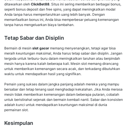
ditawarkan oleh
ClickBet88
. Situs ini sering memberikan berbagai bonus,
seperti bonus deposit dan free spins, yang dapat meningkatkan modal
Anda tanpa harus mempertaruhkan uang lebih banyak. Dengan
memanfaatkan bonus ini, Anda bisa memperbesar peluang kemenangan
tanpa harus mengeluarkan biaya tambahan.
Tetap Sabar dan Disiplin
Bermain di mesin
slot gacor
memang menyenangkan, tetapi agar bisa
meraih keuntungan maksimal, Anda harus tetap sabar dan disiplin. Jangan
tergoda untuk terburu-buru dalam meningkatkan taruhan atau berpindah
mesin hanya karena kalah beberapa kali. Mesin slot memang dirancang
untuk memberikan kemenangan secara acak, dan terkadang dibutuhkan
waktu untuk mendapatkan hasil yang signifikan.
Pemain yang sukses dalam jangka panjang adalah mereka yang mampu
bersabar dan tetap tenang saat menghadapi kekalahan. Jika Anda merasa
mesin tidak memberikan kemenangan dalam beberapa putaran, cobalah
untuk beristirahat sejenak dan bermain kembali nanti. Sabar dan konsisten
adalah kunci untuk mendapatkan keuntungan maksimal di dunia
permainan slot.
Kesimpulan