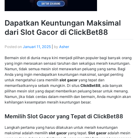
Dapatkan Keuntungan Maksimal
dari Slot Gacor di ClickBet88
Posted on
Januari 11, 2025
|
by
Asher
Bermain slot di dunia maya kini menjadi pilihan populer bagi banyak orang
yang ingin merasakan sensasi taruhan dan sekaligus meraih keuntungan.
Namun, tidak semua mesin slot menawarkan peluang yang sama. Bagi
Anda yang ingin mendapatkan keuntungan maksimal, sangat penting
untuk mengetahui cara memilih
slot gacor
yang tepat dan
memanfaatkannya sebaik mungkin. Di situs
ClickBet88
, ada banyak
pilihan mesin slot yang dapat memberikan peluang besar untuk menang.
Namun, jika tidak cerdas dalam memilih dan bermain, Anda mungkin akan
kehilangan kesempatan meraih keuntungan besar.
Memilih Slot Gacor yang Tepat di ClickBet88
Langkah pertama yang harus dilakukan untuk meraih keuntungan
maksimal adalah memilih
slot gacor
yang tepat.
Slot gacor
adalah mesin