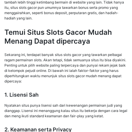
tambah lebih tinggi ketimbang bermain di website yang lain. Tidak hanya
itu, situs slots gacor pun umumnya tawarkan bonus serta promo yang
menggairahkan, seperti bonus deposit, perputaran gratis, dan hadiah-
hadiah yang lain.
Temui Situs Slots Gacor Mudah
Menang Dapat dipercaya
Sekarang ini, terdapat banyak situs slots gacor yang tawarkan pelbagai
ragam permainan slots. Akan tetapi, tidak semuanya situs itu bisa diyakini.
Penting untuk pilih website paling terpercaya dan punyai rekam jejak baik
di kelompok pejudi online. Di bawah ini ialah faktor-faktor yang harus
diperhitungkan waktu menunjuk situs slots gacor mudah menang dapat
dipercaya:
1. Lisensi Sah
Nyatakan situs punya lisensi sah dari kewenangan permainan judi yang
dianggap. Lisensi ini menanggung kalau situs itu bekerja dengan cara legal
dan meng ikuti standard keamanan dan fair-play yang ketat.
2. Keamanan serta Privacy