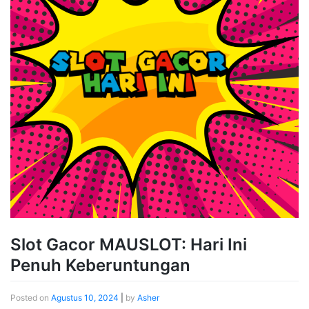
Slot Gacor MAUSLOT: Hari Ini
Penuh Keberuntungan
Posted on
Agustus 10, 2024
|
by
Asher