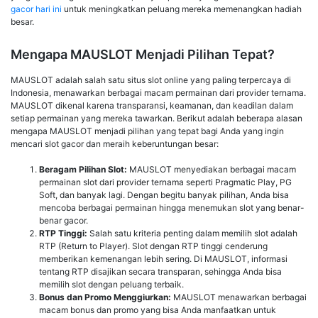
gacor hari ini
untuk meningkatkan peluang mereka memenangkan hadiah
besar.
Mengapa MAUSLOT Menjadi Pilihan Tepat?
MAUSLOT adalah salah satu situs slot online yang paling terpercaya di
Indonesia, menawarkan berbagai macam permainan dari provider ternama.
MAUSLOT dikenal karena transparansi, keamanan, dan keadilan dalam
setiap permainan yang mereka tawarkan. Berikut adalah beberapa alasan
mengapa MAUSLOT menjadi pilihan yang tepat bagi Anda yang ingin
mencari slot gacor dan meraih keberuntungan besar:
Beragam Pilihan Slot:
MAUSLOT menyediakan berbagai macam
permainan slot dari provider ternama seperti Pragmatic Play, PG
Soft, dan banyak lagi. Dengan begitu banyak pilihan, Anda bisa
mencoba berbagai permainan hingga menemukan slot yang benar-
benar gacor.
RTP Tinggi:
Salah satu kriteria penting dalam memilih slot adalah
RTP (Return to Player). Slot dengan RTP tinggi cenderung
memberikan kemenangan lebih sering. Di MAUSLOT, informasi
tentang RTP disajikan secara transparan, sehingga Anda bisa
memilih slot dengan peluang terbaik.
Bonus dan Promo Menggiurkan:
MAUSLOT menawarkan berbagai
macam bonus dan promo yang bisa Anda manfaatkan untuk