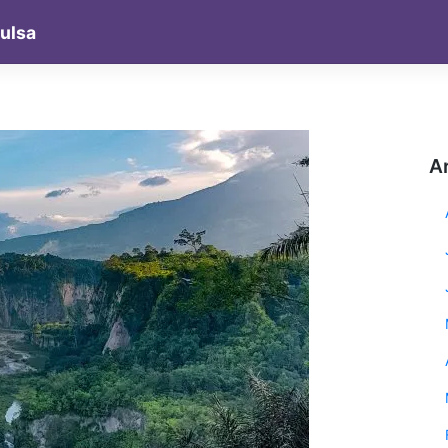
pulsa
A