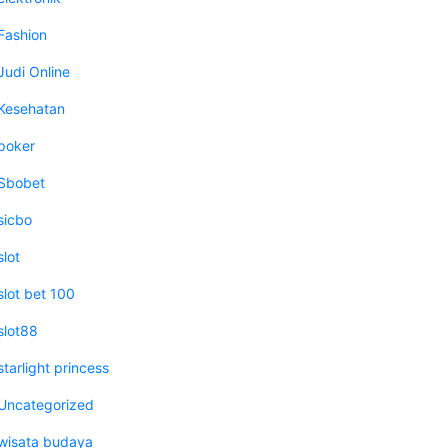
Fashion
Judi Online
Kesehatan
poker
Sbobet
sicbo
slot
slot bet 100
slot88
starlight princess
Uncategorized
wisata budaya