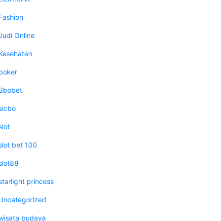
Fashion
Judi Online
Kesehatan
poker
Sbobet
sicbo
slot
slot bet 100
slot88
starlight princess
Uncategorized
wisata budaya