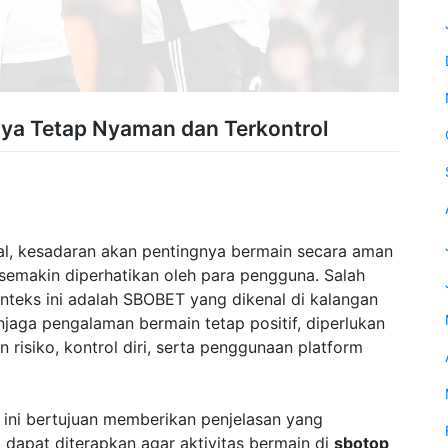
ya Tetap Nyaman dan Terkontrol
al, kesadaran akan pentingnya bermain secara aman
emakin diperhatikan oleh para pengguna. Salah
nteks ini adalah
SBOBET
yang dikenal di kalangan
njaga pengalaman bermain tetap positif, diperlukan
siko, kontrol diri, serta penggunaan platform
ini bertujuan memberikan penjelasan yang
 dapat diterapkan agar aktivitas bermain di
sbotop