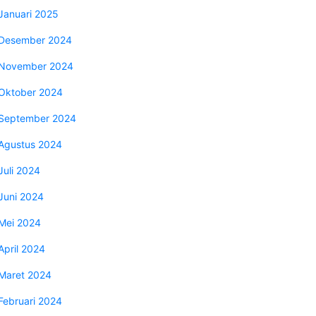
Januari 2025
Desember 2024
November 2024
Oktober 2024
September 2024
Agustus 2024
Juli 2024
Juni 2024
Mei 2024
April 2024
Maret 2024
Februari 2024