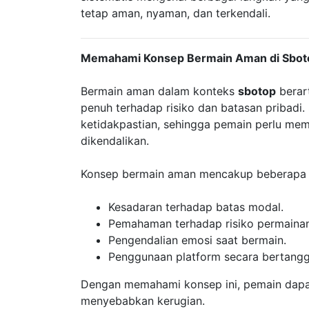
tetap aman, nyaman, dan terkendali.
Memahami Konsep Bermain Aman di Sbot
Bermain aman dalam konteks
sbotop
berar
penuh terhadap risiko dan batasan pribadi. 
ketidakpastian, sehingga pemain perlu me
dikendalikan.
Konsep bermain aman mencakup beberapa a
Kesadaran terhadap batas modal.
Pemahaman terhadap risiko permainan
Pengendalian emosi saat bermain.
Penggunaan platform secara bertang
Dengan memahami konsep ini, pemain dapat 
menyebabkan kerugian.