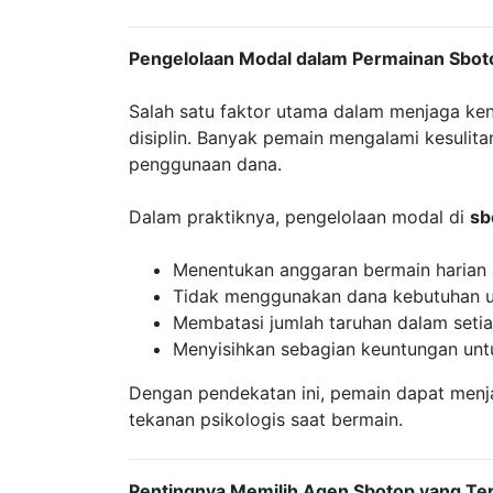
Pengelolaan Modal dalam Permainan Sbot
Salah satu faktor utama dalam menjaga k
disiplin. Banyak pemain mengalami kesulita
penggunaan dana.
Dalam praktiknya, pengelolaan modal di
sb
Menentukan anggaran bermain harian 
Tidak menggunakan dana kebutuhan 
Membatasi jumlah taruhan dalam setia
Menyisihkan sebagian keuntungan unt
Dengan pendekatan ini, pemain dapat menja
tekanan psikologis saat bermain.
Pentingnya Memilih Agen Sbotop yang Te