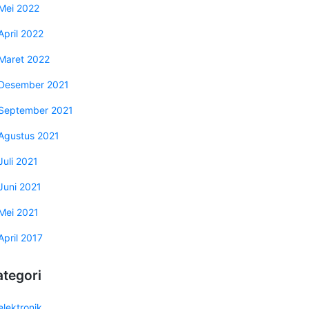
Mei 2022
April 2022
Maret 2022
Desember 2021
September 2021
Agustus 2021
Juli 2021
Juni 2021
Mei 2021
April 2017
ategori
elektronik