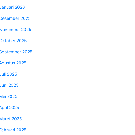
Januari 2026
Desember 2025
November 2025
Oktober 2025
September 2025
Agustus 2025
Juli 2025
Juni 2025
Mei 2025
April 2025
Maret 2025
Februari 2025