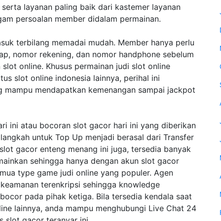
serta layanan paling baik dari kastemer layanan
agam persoalan member didalam permainan.
rmasuk terbilang memadai mudah. Member hanya perlu
gkap, nomor rekening, dan nomor handphone sebelum
lot online. Khusus permainan judi slot online
tus slot online indonesia lainnya, perihal ini
ng mampu mendapatkan kemenangan sampai jackpot
i ini atau bocoran slot gacor hari ini yang diberikan
angkah untuk Top Up menjadi berasal dari Transfer
lot gacor enteng menang ini juga, tersedia banyak
mainkan sehingga hanya dengan akun slot gacor
ua type game judi online yang populer. Agen
 keamanan terenkripsi sehingga knowledge
cor pada pihak ketiga. Bila tersedia kendala saat
nline lainnya, anda mampu menghubungi Live Chat 24
 slot gacor teranyar ini.