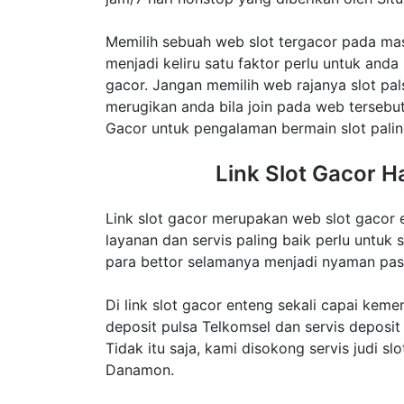
Memilih sebuah web slot tergacor pada mas
menjadi keliru satu faktor perlu untuk and
gacor. Jangan memilih web rajanya slot pal
merugikan anda bila join pada web tersebut
Gacor untuk pengalaman bermain slot palin
Link Slot Gacor 
Link slot gacor merupakan web slot gacor
layanan dan servis paling baik perlu untuk
para bettor selamanya menjadi nyaman pas 
Di link slot gacor enteng sekali capai keme
deposit pulsa Telkomsel dan servis deposi
Tidak itu saja, kami disokong servis judi slo
Danamon.