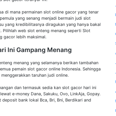
a di mana permainan slot online gacor yang tenar
a pemula yang senang menjadi bermain judi slot
su yang kredibilitasnya diragukan yang hanya bakal
. Pilihlah web slot enteng menang seperti Slot
g gacor lebih maksimal.
Hari Ini Gampang Menang
 enteng menang yang selamanya berikan tambahan
 semua pemain slot gacor online Indonesia. Sehingga
menggerakkan taruhan judi online.
nangan dan termasuk sedia kan slot gacor hari ini
t lewat e-money Dana, Sakuku, Ovo, LinkAja, Gopay.
t deposit bank lokal Bca, Bri, Bni, Berdikari and