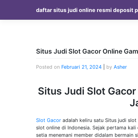
Skip
daftar situs judi online resmi deposit 
to
content
Situs Judi Slot Gacor Online G
Posted on
Februari 21, 2024
|
by
Asher
Situs Judi Slot Gac
J
Slot Gacor
adalah keliru satu Situs judi slo
slot online di Indonesia. Sejak pertama kali
setia menemani member didalam bermain slot