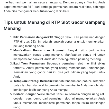
melihat hasil permainan secara langsung. Dengan adanya fitur ini, Anda
dapat memantau RTP dari berbagai permainan secara real-time, sehingga
Anda bisa mengambil keputusan yang lebih baik.
Tips untuk Menang di RTP Slot Gacor Gampang
Menang
Pilih Permainan dengan RTP Tinggi
: Selalu cari permainan dengan
RTP di atas 95%. Ini adalah langkah pertama untuk meningkatkan
peluang menang Anda.
Manfaatkan Bonus dan Promosi
: Banyak situs judi online
menawarkan bonus yang menarik. Manfaatkan bonus ini untuk
memperbesar bankroll Anda dan meningkatkan peluang menang.
Ikuti Tren Permainan
: Beberapa permainan slot memiliki siklus
tertentu. Amati permainan yang sering memberikan kemenangan.
Permainan yang gacor hari ini bisa jadi pilihan yang tepat untuk
Anda.
Tetapkan Strategi Bermain
: Buatlah rencana dan patuhi. Tetapkan
batas taruhan dan waktu bermain. Ini membantu Anda menghindari
kehilangan lebih dari yang Anda mampu.
Berlatih dengan Versi Demo
: Sebelum bermain dengan uang asli,
cobalah versi demo dari permainan slot. Ini memungkinkan Anda
untuk memahami mekanisme permainan tanpa risiko kehilangan
uang.