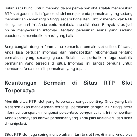
Salah satu kunci untuk menang dalam permainan slot adalah menemukan
RTP slot gacor. Istilah “gacor” di sini merujuk pada permainan yang sedang
memberikan kemenangan tinggi secara konsisten. Untuk menemukan RTP
slot gacor hari ini, Anda perlu melakukan sedikit riset. Banyak situs judi
online menyediakan informasi tentang permainan mana yang sedang
populer dan memberikan hasil yang baik.
Bergabunglah dengan forum atau komunitas pemain slot online. Di sana,
Anda bisa bertukar informasi dan mendapatkan rekomendasi tentang
permainan yang sedang gacor. Selain itu, perhatikan juga statistik
permainan yang tersedia di situs. Informasi ini sangat berguna untuk
membantu Anda memilih permainan yang tepat.
Keuntungan Bermain di Situs RTP Slot
Terpercaya
Memilih situs RTP slot yang terpercaya sangat penting. Situs yang baik
biasanya akan menawarkan berbagai permainan dengan RTP tinggi serta
informasi transparan mengenai persentase pengembalian. Ini memberikan
Anda kepercayaan bahwa permainan yang Anda pilih adalah adil dan tidak
dimanipulasi.
Situs RTP slot juga sering menawarkan fitur rtp slot live, di mana Anda bisa