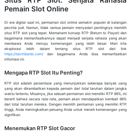
Situs RTP Slot: Senjata Rahasia
Pemain Slot Online
Di era digital saat ini, permainan slot online semakin populer di kalangan
pecinta judi. Namun, tidak semua pemain menyadari pentingnya memilih
situs RTP slot yang tepat. Memahami konsep RTP (Return to Player) dan
bagaimana memanfaatkannya dapat menjadi senjata rahasia yang akan
membawa Anda menuju kemenangan yang lebih besar. Mari kita
eksplorasi lebih dalam tentang situs RTP slot dari link
https://taichibardc.com/
dan bagaimana Anda bisa memanfaatkan
informasi ini.
Mengapa RTP Slot Itu Penting?
RTP slot adalah persentase yang menunjukkan seberapa banyak uang
yang akan dikembalikan kepada pemain dari total taruhan dalam jangka
waktu tertentu. Misalnya, jika sebuah permainan slot memiliki RTP 96%, ini
berarti bahwa secara rata-rata, pemain akan mendapatkan kembali 96%
dari total taruhan mereka. Dengan memilih permainan yang memiliki RTP
tinggi, Anda meningkatkan peluang Anda untuk meraih kemenangan yang
signifikan.
Menemukan RTP Slot Gacor