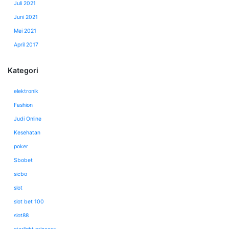
Juli 2021
Juni 2021
Mei 2021
April 2017
Kategori
elektronik
Fashion
Judi Online
Kesehatan
poker
Sbobet
sicbo
slot
slot bet 100
slot88