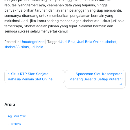
reputasi yang terpercaya, keamanan data yang terjamin, hingga
banyaknya pilihan taruhan dan layanan pelanggan yang siap membantu,
semuanya dirancang untuk memberikan pengalaman bermain yang
maksimal. Jadi, jika kamu sedang mencari agen sbobet atau situs judi bola
terpercaya, Sbobet adalah pilihan yang tepat. Selamat bermain dan
semoga sukses selalu menyertai kamu!
Posted in
Uncategorized
|
Tagged
Judi Bola
,
Judi Bola Online
,
sbobet
,
sbobet88
,
situs judi bola
Navigasi
Situs RTP Slot: Senjata
Spaceman Slot: Kesempatan
Rahasia Pemain Slot Online
Menang Besar di Setiap Putaran!
pos
Arsip
Agustus 2026
Juli 2026