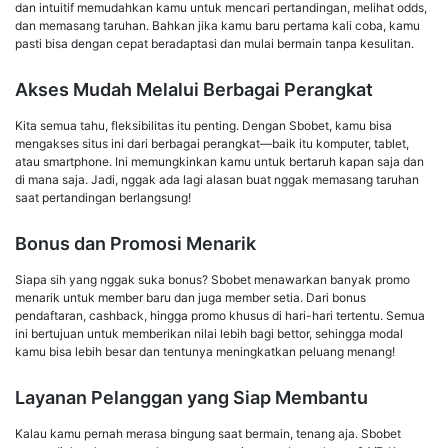
dan intuitif memudahkan kamu untuk mencari pertandingan, melihat odds,
dan memasang taruhan. Bahkan jika kamu baru pertama kali coba, kamu
pasti bisa dengan cepat beradaptasi dan mulai bermain tanpa kesulitan.
Akses Mudah Melalui Berbagai Perangkat
Kita semua tahu, fleksibilitas itu penting. Dengan Sbobet, kamu bisa
mengakses situs ini dari berbagai perangkat—baik itu komputer, tablet,
atau smartphone. Ini memungkinkan kamu untuk bertaruh kapan saja dan
di mana saja. Jadi, nggak ada lagi alasan buat nggak memasang taruhan
saat pertandingan berlangsung!
Bonus dan Promosi Menarik
Siapa sih yang nggak suka bonus? Sbobet menawarkan banyak promo
menarik untuk member baru dan juga member setia. Dari bonus
pendaftaran, cashback, hingga promo khusus di hari-hari tertentu. Semua
ini bertujuan untuk memberikan nilai lebih bagi bettor, sehingga modal
kamu bisa lebih besar dan tentunya meningkatkan peluang menang!
Layanan Pelanggan yang Siap Membantu
Kalau kamu pernah merasa bingung saat bermain, tenang aja. Sbobet