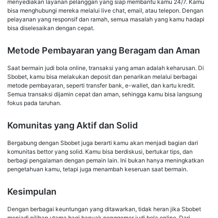
menyediakan layanan pelanggan yang siap membantu kamu 24/7. Kamu
bisa menghubungi mereka melalui live chat, email, atau telepon. Dengan
pelayanan yang responsif dan ramah, semua masalah yang kamu hadapi
bisa diselesaikan dengan cepat.
Metode Pembayaran yang Beragam dan Aman
Saat bermain judi bola online, transaksi yang aman adalah keharusan. Di
Sbobet, kamu bisa melakukan deposit dan penarikan melalui berbagai
metode pembayaran, seperti transfer bank, e-wallet, dan kartu kredit.
Semua transaksi dijamin cepat dan aman, sehingga kamu bisa langsung
fokus pada taruhan.
Komunitas yang Aktif dan Solid
Bergabung dengan Sbobet juga berarti kamu akan menjadi bagian dari
komunitas bettor yang solid. Kamu bisa berdiskusi, bertukar tips, dan
berbagi pengalaman dengan pemain lain. Ini bukan hanya meningkatkan
pengetahuan kamu, tetapi juga menambah keseruan saat bermain.
Kesimpulan
Dengan berbagai keuntungan yang ditawarkan, tidak heran jika Sbobet
menjadi pilihan utama bagi banyak penggemar judi bola online. Dari